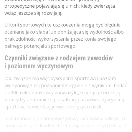
ortopedyczne pojawiają się u nich, kiedy zwierzęta
wciąż jeszcze się rozwijają.
U koni sportowych te uszkodzenia mogą być błędnie
oceniane jako słaba lub obniżająca się wydolność albo
brak zdolności wykorzystania przez konia swojego
pełnego potencjału sportowego.
Czynniki związane z rodzajem zawodów
i poziomem wyczynowym
Jaki związek ma więc dyscyplina sportowa i poziom
wyczynowy z rozpoznaniem? Zgodnie z wynikami badań
z 2006 roku naukowcy zauważyli „znaczącą korelację
pomiędzy anatomiczną lokalizacją urazów a dyscypliną
sportową, stwierdzając wysokie ryzyko uszk...
Jeżeli chodzi o poziom wyczynowy, naukowcy odkryli, że
konie należące do elity i te startujące w niższych klasach