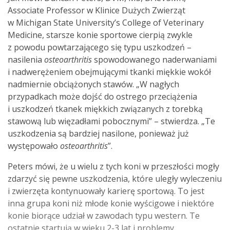
Associate Professor w Klinice Dużych Zwierząt
w Michigan State University’s College of Veterinary
Medicine, starsze konie sportowe cierpią zwykle
z powodu powtarzającego się typu uszkodzeń –
nasilenia
osteoarthritis
spowodowanego naderwaniami
i nadwerężeniem obejmującymi tkanki miękkie wokół
nadmiernie obciążonych stawów. „W nagłych
przypadkach może dojść do ostrego przeciążenia
i uszkodzeń tkanek miękkich związanych z torebką
stawową lub więzadłami pobocznymi” – stwierdza. „Te
uszkodzenia są bardziej nasilone, ponieważ już
występowało
osteoarthritis
”.
Peters mówi, że u wielu z tych koni w przeszłości mogły
zdarzyć się pewne uszkodzenia, które uległy wyleczeniu
i zwierzęta kontynuowały karierę sportową. To jest
inna grupa koni niż młode konie wyścigowe i niektóre
konie biorące udział w zawodach typu western. Te
ostatnie startują w wieku 2-3 lat i problemy