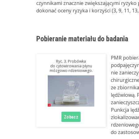
czynnikami znacznie zwiększającymi ryzyko 
dokonać oceny ryzyka i korzyści (3, 9, 11, 13,
Pobieranie materiału do badania
PMR pobiera
Ryc. 3. Probówka
podpajęczyn
do cytowirowania płynu
mózgowo-rdzeniowego.
nie zanieczy
chirurgiczne
ze zbiorni
lędźwiową. P
zanieczyszc
Punkcja lęd
zlokalizow
rdzeniowego
do zastosowa