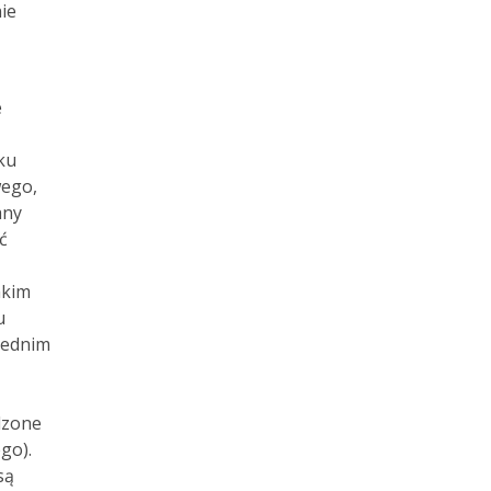
ie
e
ku
wego,
any
ć
akim
u
zednim
dzone
go).
są