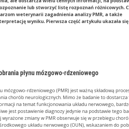
ia, ale dostarcza wielu cennych informacji, na podsta
rozpoznanie lub stworzyć listę rozpoznań różnicowych. 
ekarzom weterynarii zagadnienia analizy PMR, a także
terpretację wyniku. Pierwsza część artykułu ukazała się
pobrania płynu mózgowo-rdzeniowego
nu mózgowo-rdzeniowego (PMR) jest ważną składową proce
ia chorób neurologicznych. Mimo że badanie to dostarcza 
ormacji na temat funkcjonowania układu nerwowego, bardz
iwe jest postawienie diagnozy jedynie na podstawie tego b
niej wyrażone zmiany w PMR obserwuje się w przebiegu chor
ośrodkowego układu nerwowego (OUN), wskazaniem do pob