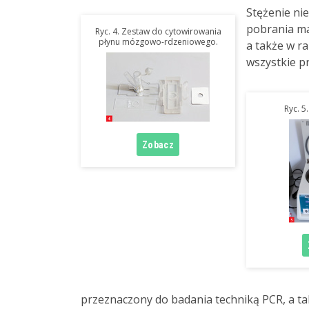
Stężenie ni
pobrania ma
Ryc. 4. Zestaw do cytowirowania
płynu mózgowo-rdzeniowego.
a także w ra
wszystkie pr
Ryc. 5
przeznaczony do badania techniką PCR, a ta