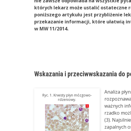
nie zawsze odpowiada na wszystkie pytan
których lekarz może ustalić ostateczne 
poniższego artykułu jest przybliżenie l
przekazanie informacji, które ułatwią in
w MW 11/2014.
Wskazania i przeciwwskazania do 
Analiza pły
Ryc. 1. Krwisty płyn mózgowo-
rozpoznawan
rdzeniowy.
ważnych inf
rzadko możl
(3). Najsil
zapalnych 