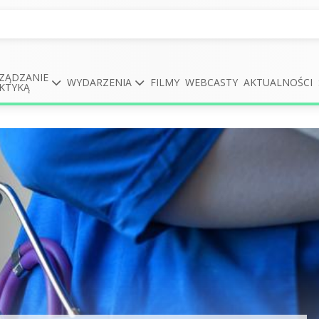
ZĄDZANIE
WYDARZENIA
FILMY
WEBCASTY
AKTUALNOŚCI
KTYKĄ