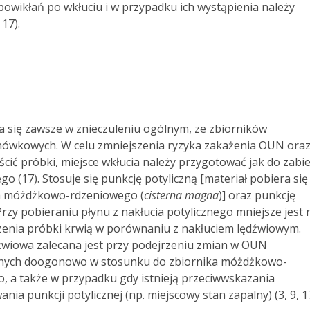
powikłań po wkłuciu i w przypadku ich wystąpienia należy
 17).
 się zawsze w znieczuleniu ogólnym, ze zbiorników
ówkowych. W celu zmniejszenia ryzyka zakażenia OUN oraz
ścić próbki, miejsce wkłucia należy przygotować jak do zabi
go (17). Stosuje się punkcję potyliczną [materiał pobiera się
ka móżdżkowo-rdzeniowego (
cisterna magna
)] oraz punkcję
rzy pobieraniu płynu z nakłucia potylicznego mniejsze jest 
zenia próbki krwią w porównaniu z nakłuciem lędźwiowym.
źwiowa zalecana jest przy podejrzeniu zmian w OUN
anych doogonowo w stosunku do zbiornika móżdżkowo-
, a także w przypadku gdy istnieją przeciwwskazania
nia punkcji potylicznej (np. miejscowy stan zapalny) (3, 9, 17