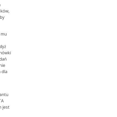
a
ików,
 by
c mu
gdyż
ynówki
adań
nie
 dla
antu
TA
 jest