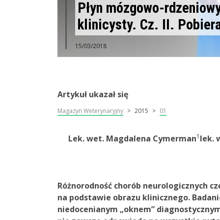
Płyn mózgowo-rdzeniowy 
klinicysty. Cz. II. Pobie
15/03/2018
Artykuł ukazał się
Magazyn Weterynaryjny
2015
01
1
Lek. wet. Magdalena Cymerman
lek.
Różnorodność chorób neurologicznych cz
na podstawie obrazu klinicznego. Bada
niedocenianym „oknem” diagnostycznym