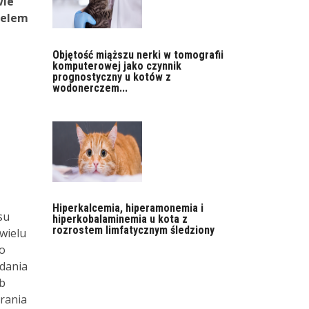
wie
Celem
Objętość miąższu nerki w tomografii
komputerowej jako czynnik
prognostyczny u kotów z
wodonerczem...
Hiperkalcemia, hiperamonemia i
su
hiperkobalaminemia u kota z
rozrostem limfatycznym śledziony
wielu
o
adania
ób
rania