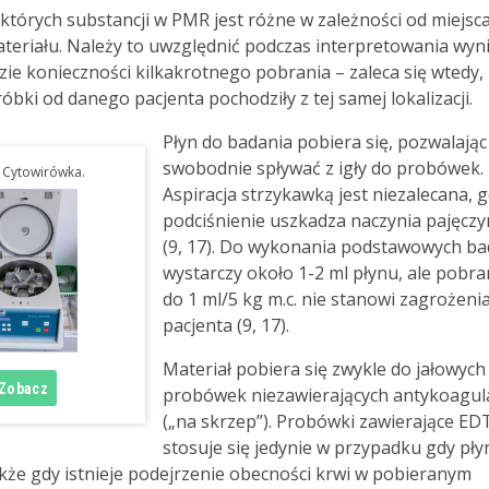
ektórych substancji w PMR jest różne w zależności od miejsc
teriału. Należy to uwzględnić podczas interpretowania wyn
zie konieczności kilkakrotnego pobrania – zaleca się wtedy,
óbki od danego pacjenta pochodziły z tej samej lokalizacji.
Płyn do badania pobiera się, pozwalają
swobodnie spływać z igły do probówek.
. Cytowirówka.
Aspiracja strzykawką jest niezalecana, 
podciśnienie uszkadza naczynia pajęcz
(9, 17). Do wykonania podstawowych b
wystarczy około 1-2 ml płynu, ale pobra
do 1 ml/5 kg m.c. nie stanowi zagrożenia
pacjenta (9, 17).
Materiał pobiera się zwykle do jałowych
probówek niezawierających antykoagul
(„na skrzep”). Probówki zawierające ED
stosuje się jedynie w przypadku gdy płyn
kże gdy istnieje podejrzenie obecności krwi w pobieranym