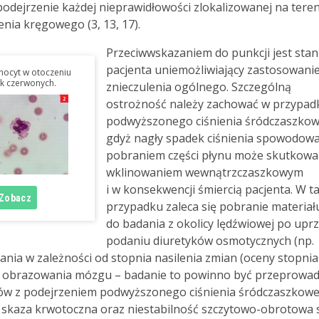
 podejrzenie każdej nieprawidłowości zlokalizowanej na teren
nia kręgowego (3, 13, 17).
Przeciwwskazaniem do punkcji jest stan
pacjenta uniemożliwiający zastosowani
onocyt w otoczeniu
k czerwonych.
znieczulenia ogólnego. Szczególną
ostrożność należy zachować w przypad
podwyższonego ciśnienia śródczaszko
gdyż nagły spadek ciśnienia spowodow
pobraniem części płynu może skutkowa
wklinowaniem wewnątrzczaszkowym
i w konsekwencji śmiercią pacjenta. W t
przypadku zaleca się pobranie materiał
do badania z okolicy lędźwiowej po upr
podaniu diuretyków osmotycznych (np.
ania w zależności od stopnia nasilenia zmian (oceny stopnia
nik obrazowania mózgu – badanie to powinno być przeprowa
ów z podejrzeniem podwyższonego ciśnienia śródczaszkowe
, skaza krwotoczna oraz niestabilność szczytowo-obrotowa 