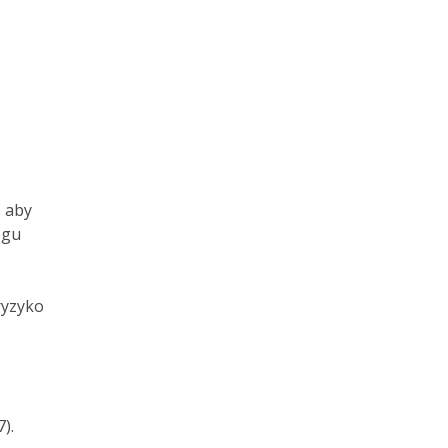
 aby
egu
ryzyko
).