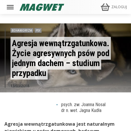
ZALOGUJ
BEHAWIORYZM
PSY
Agresja wewnątrzgatunkowa.
Życie agresywnych psów pod
jednym dachem – studium
przypadku
13/03/2018
psych. zw. Joanna Nosal
dr n. wet. Jagna Kudła
Agresja wewnątrzgatunkowa jest naturalnym
zjawiskiem u psów domowych, będącym