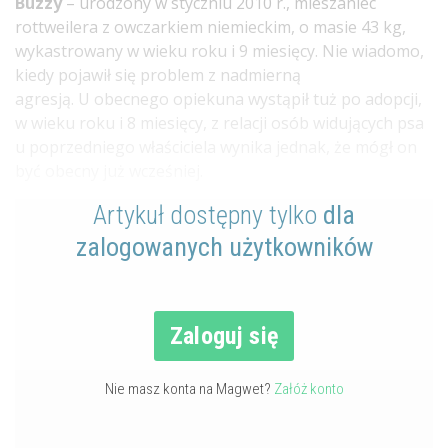
Buzzy
– urodzony w styczniu 2010 r., mieszaniec
rottweilera z owczarkiem niemieckim, o masie 43 kg,
wykastrowany w wieku roku i 9 miesięcy. Nie wiadomo,
kiedy pojawił się problem z nadmierną
agresją. U obecnego opiekuna wystąpił tuż po adopcji,
w wieku roku i 8 miesięcy, z relacji osób widujących psa
u poprzedniego właściciela wynika jednak, że mógł on
być obecny już wcześniej.
Artykuł dostępny tylko
dla
zalogowanych użytkowników
Zaloguj się
Nie masz konta na Magwet?
Załóż konto