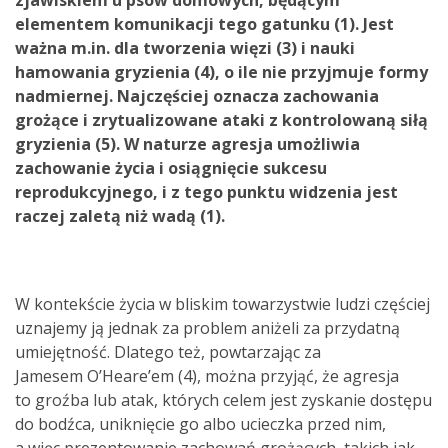
elementem komunikacji tego gatunku (1). Jest
ważna m.in. dla tworzenia więzi (3) i nauki
hamowania gryzienia (4), o ile nie przyjmuje formy
nadmiernej. Najczęściej oznacza zachowania
grożące i zrytualizowane ataki z kontrolowaną siłą
gryzienia (5). W naturze agresja umożliwia
zachowanie życia i osiągnięcie sukcesu
reprodukcyjnego, i z tego punktu widzenia jest
raczej zaletą niż wadą (1).
W kontekście życia w bliskim towarzystwie ludzi częściej
uznajemy ją jednak za problem aniżeli za przydatną
umiejętność. Dlatego też, powtarzając za
Jamesem O’Heare’em (4), można przyjąć, że agresja
to groźba lub atak, których celem jest zyskanie dostępu
do bodźca, uniknięcie go albo ucieczka przed nim,
a więc prezentowanie zachowań grożących, takich jak