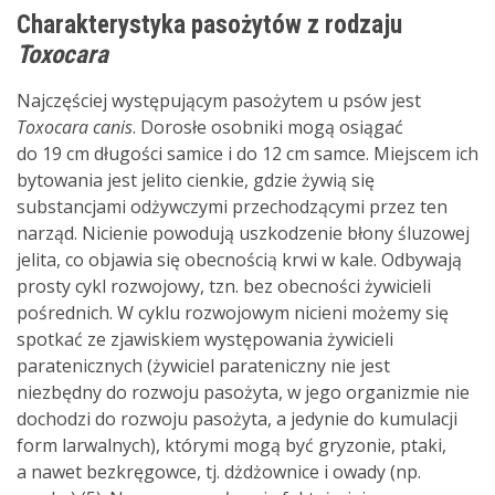
Charakterystyka pasożytów z rodzaju
Toxocara
Najczęściej występującym pasożytem u psów jest
Toxocara canis
. Dorosłe osobniki mogą osiągać
do 19 cm długości samice i do 12 cm samce. Miejscem ich
bytowania jest jelito cienkie, gdzie żywią się
substancjami odżywczymi przechodzącymi przez ten
narząd. Nicienie powodują uszkodzenie błony śluzowej
jelita, co objawia się obecnością krwi w kale. Odbywają
prosty cykl rozwojowy, tzn. bez obecności żywicieli
pośrednich. W cyklu rozwojowym nicieni możemy się
spotkać ze zjawiskiem występowania żywicieli
paratenicznych (żywiciel parateniczny nie jest
niezbędny do rozwoju pasożyta, w jego organizmie nie
dochodzi do rozwoju pasożyta, a jedynie do kumulacji
form larwalnych), którymi mogą być gryzonie, ptaki,
a nawet bezkręgowce, tj. dżdżownice i owady (np.