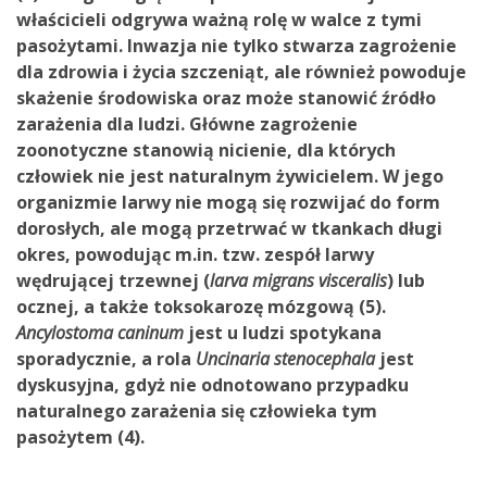
właścicieli odgrywa ważną rolę w walce z tymi
pasożytami. Inwazja nie tylko stwarza zagrożenie
dla zdrowia i życia szczeniąt, ale również powoduje
skażenie środowiska oraz może stanowić źródło
zarażenia dla ludzi. Główne zagrożenie
zoonotyczne stanowią nicienie, dla których
człowiek nie jest naturalnym żywicielem. W jego
organizmie larwy nie mogą się rozwijać do form
dorosłych, ale mogą przetrwać w tkankach długi
okres, powodując m.in. tzw. zespół larwy
wędrującej trzewnej (
larva migrans visceralis
) lub
ocznej, a także toksokarozę mózgową (5).
Ancylostoma caninum
jest u ludzi spotykana
sporadycznie, a rola
Uncinaria stenocephala
jest
dyskusyjna, gdyż nie odnotowano przypadku
naturalnego zarażenia się człowieka tym
pasożytem (4).