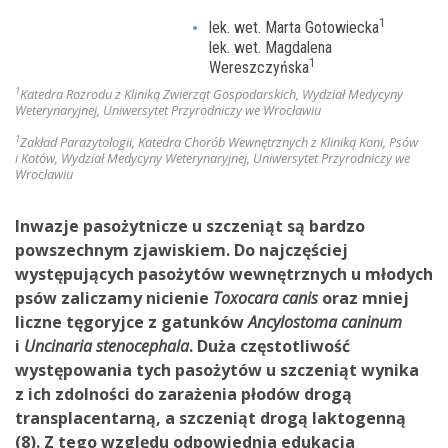
1
lek. wet. Marta Gotowiecka
lek. wet. Magdalena
1
Wereszczyńska
1
Katedra Rozrodu z Kliniką Zwierząt Gospodarskich, Wydział Medycyny
Weterynaryjnej, Uniwersytet Przyrodniczy we Wrocławiu
1
Zakład Parazytologii, Katedra Chorób Wewnętrznych z Kliniką Koni, Psów
i Kotów, Wydział Medycyny Weterynaryjnej, Uniwersytet Przyrodniczy we
Wrocławiu
Inwazje pasożytnicze u szczeniąt są bardzo
powszechnym zjawiskiem. Do najczęściej
występujących pasożytów wewnętrznych u młodych
psów zaliczamy nicienie
Toxocara canis
oraz mniej
liczne tęgoryjce z gatunków
Ancylostoma caninum
i
Uncinaria stenocephala
. Duża częstotliwość
występowania tych pasożytów u szczeniąt wynika
z ich zdolności do zarażenia płodów drogą
transplacentarną, a szczeniąt drogą laktogenną
(8). Z tego względu odpowiednia edukacja