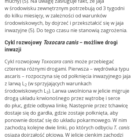
muchy) (5). Na uwagę zasługuje fakt, że jaja
w środowisku zewnętrznym potrzebują od 3 tygodni
do kilku miesięcy, w zależności od warunków
środowiskowych, by dojrzeć i przekształcić się w jaja
inwazyjne (5). Do tego czasu nie stanowią zagrożenia.
Cykl rozwojowy
Toxocara canis
– możliwe drogi
inwazji
Cykl rozwojowy
Toxocara canis
może przebiegać
czterema różnymi drogami. Pierwsza – wędrówka typu
ascaris – rozpoczyna się od połknięcia inwazyjnego jaja
z larwą L
(w sprzyjających warunkach
2
środowiskowych L
). Larwa uwolniona w jelicie migruje
3
drogą układu krwionośnego przez wątrobę i serce
do płuc, gdzie odbywa linkę. Następnie przez tchawicę
dostaje się do gardła, gdzie zostaje połknięta, aby
ponownie dostać się do układu pokarmowego. W nim
zachodzą kolejne dwie linki, po których odbyciu
T. canis
osiąga dojrzałość płciową. W jelicie cienkim zachodzi