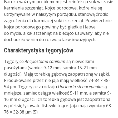
Bardzo ważnym problemem jest reinfekcja suk w czasie
karmienia szczeniąt. Kojce porodowe, które nie są
utrzymywane w należytym porządku, stanową źródło
zagrożenia dla karmiącej suki i szczeniąt. Powierzchnie
kojca porodowego powinny być gładkie i łatwe
do mycia, a kał szczeniąt na bieżąco usuwany, aby nie
dochodziło w nim do rozwoju larw inwazyjnych.
Charakterystyka tęgoryjców
Tęgoryjce
Ancylostoma caninum
są niewielkimi
pasożytami (samiec 9-12 mm, samica 15-21 mm
długości). Mają torebkę gębową zaopatrzoną w ząbki.
Produkowane przez nie jaja mają wielkość 74-84 × 48-
54 µm. Tęgoryjce z rodzaju
Uncinaria stenocephala
są
mniejsze, samiec osiąga wielkość 5-11 mm, a samica 9-
16 mm długości. Ich torebka gębowa jest zaopatrzona
w półksiężycowate listewki tnące. Jaja mają wymiary 63-
76 × 32-38 µm (5).