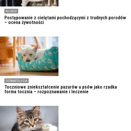
ROZRÓD
Postępowanie z cielętami pochodzącymi z trudnych porodów
– ocena żywotności
DERMATOLOGIA
Toczniowe zniekształcenie pazurów u psów jako rzadka
forma tocznia – rozpoznawanie i leczenie