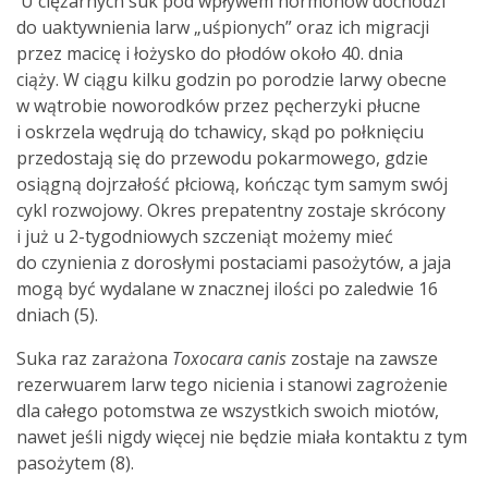
U ciężarnych suk pod wpływem hormonów dochodzi
do uaktywnienia larw „uśpionych” oraz ich migracji
przez macicę i łożysko do płodów około 40. dnia
ciąży. W ciągu kilku godzin po porodzie larwy obecne
w wątrobie noworodków przez pęcherzyki płucne
i oskrzela wędrują do tchawicy, skąd po połknięciu
przedostają się do przewodu pokarmowego, gdzie
osiągną dojrzałość płciową, kończąc tym samym swój
cykl rozwojowy. Okres prepatentny zostaje skrócony
i już u 2-tygodniowych szczeniąt możemy mieć
do czynienia z dorosłymi postaciami pasożytów, a jaja
mogą być wydalane w znacznej ilości po zaledwie 16
dniach (5).
Suka raz zarażona
Toxocara canis
zostaje na zawsze
rezerwuarem larw tego nicienia i stanowi zagrożenie
dla całego potomstwa ze wszystkich swoich miotów,
nawet jeśli nigdy więcej nie będzie miała kontaktu z tym
pasożytem (8).