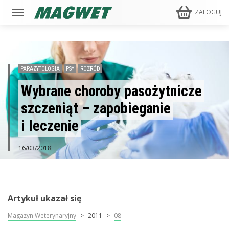
ZALOGUJ
PARAZYTOLOGIA
PSY
ROZRÓD
Wybrane choroby pasożytnicze
szczeniąt – zapobieganie
i leczenie
16/03/2018
Artykuł ukazał się
Magazyn Weterynaryjny
2011
08