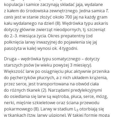
kopulacja i samice zaczynają składać jaja, wydalane
z kałem do środowiska zewnętrznego. Jedna samica
T.
canis
jest w stanie złożyć około 700 jaj na każdy gram
kału wydalanego na dzień (8). Wędrówka typu askaris
dotyczy głównie zwierząt nieodpornych, tj. szczeniąt
do 2.-3. miesiąca życia. Okres prepatentny (od
połknięcia larwy inwazyjnej do pojawienia się jaj
pasożyta w kale) wynosi ok. 4 tygodni.
Druga – wędrówka typu somatycznego – dotyczy
starszych psów (w wieku powyżej 3 miesięcy).
Większość larw po osiągnięciu płuc aktywnie przenika
do pęcherzyków płucnych, a z nich układem krążenia,
przez serce, jest transportowana na obwód ciała
do różnych tkanek (2). Narządami predylekcyjnymi
do osiedlania się larw są wątroba, płuca, serce, mózg,
nerki, mięśnie szkieletowe oraz ściana przewodu
pokarmowego (8). Larwy w stadium L
otorbiają się
3
w tkankach (tzw. larwy uśpione). W takiej formie mogą