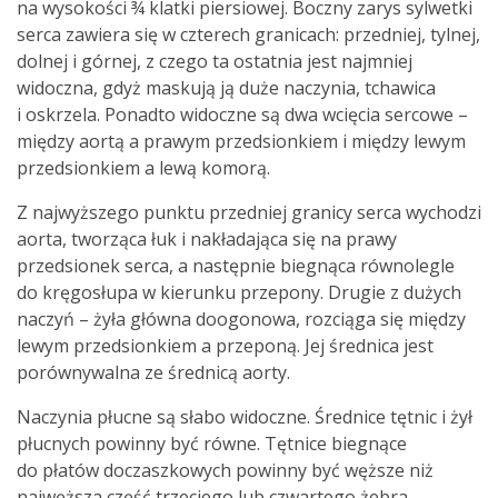
na wysokości ¾ klatki piersiowej. Boczny zarys sylwetki
serca zawiera się w czterech granicach: przedniej, tylnej,
dolnej i górnej, z czego ta ostatnia jest najmniej
widoczna, gdyż maskują ją duże naczynia, tchawica
i oskrzela. Ponadto widoczne są dwa wcięcia sercowe –
między aortą a prawym przedsionkiem i między lewym
przedsionkiem a lewą komorą.
Z najwyższego punktu przedniej granicy serca wychodzi
aorta, tworząca łuk i nakładająca się na prawy
przedsionek serca, a następnie biegnąca równolegle
do kręgosłupa w kierunku przepony. Drugie z dużych
naczyń – żyła główna doogonowa, rozciąga się między
lewym przedsionkiem a przeponą. Jej średnica jest
porównywalna ze średnicą aorty.
Naczynia płucne są słabo widoczne. Średnice tętnic i żył
płucnych powinny być równe. Tętnice biegnące
do płatów doczaszkowych powinny być węższe niż
najwęższa część trzeciego lub czwartego żebra