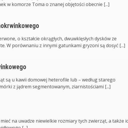
ek w komorze Toma o znanej objętości obecnie [...]
onokrwinkowego
erwone, o kształcie okrągłych, dwuwklęsłych dysków ze
te. W porównaniu z innymi gatunkami gryzoni są dosyć [...]
rwinkowego
ąt są u kawii domowej heterofile lub – według starego
mórki z jądrem segmentowanym, ziarnistościami [...]
ieć na uwadze niewielkie rozmiary tych zwierząt, a także i
dłowego [...]