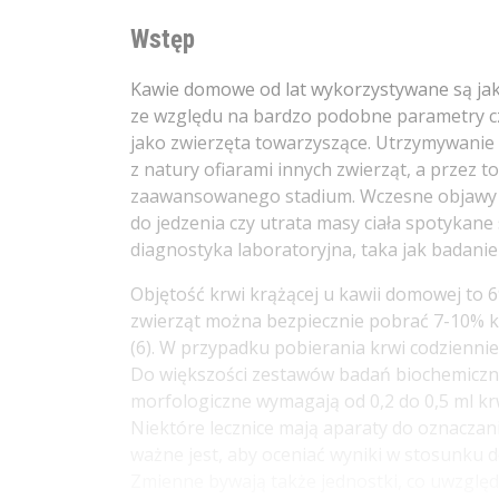
Wstęp
Kawie domowe od lat wykorzystywane są jak
ze względu na bardzo podobne parametry cz
jako zwierzęta towarzyszące. Utrzymywanie k
z natury ofiarami innych zwierząt, a przez t
zaawansowanego stadium. Wczesne objawy u k
do jedzenia czy utrata masy ciała spotykane
diagnostyka laboratoryjna, taka jak badanie
Objętość krwi krążącej u kawii domowej to 69
zwierząt można bezpiecznie pobrać 7-10% krw
(6). W przypadku pobierania krwi codziennie 
Do większości zestawów badań biochemicznyc
morfologiczne wymagają od 0,2 do 0,5 ml k
Niektóre lecznice mają aparaty do oznaczani
ważne jest, aby oceniać wyniki w stosunku
Zmienne bywają także jednostki, co uwzględni