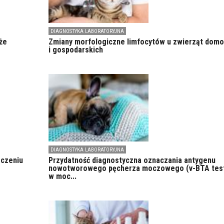
DIAGNOSTYKA LABORATORYJNA
że
Zmiany morfologiczne limfocytów u zwierząt dom
i gospodarskich
DIAGNOSTYKA LABORATORYJNA
eczeniu
Przydatność diagnostyczna oznaczania antygenu
nowotworowego pęcherza moczowego (v-BTA tes
w moc...