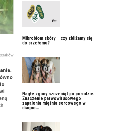
Mikrobiom skóry – czy zbliżamy się
do przełomu?
h ssaków
anie.
arówno
io
wi
Nagłe zgony szczeniąt po porodzie.
ceną
Znaczenie parwowirusowego
zapalenia mięśnia sercowego w
ch
diagno...