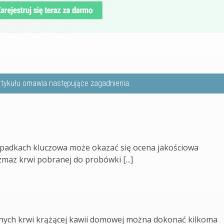
rtykułu omawia następujące zagadnienia:
zypadkach kluczowa może okazać się ocena jakościowa
maz krwi pobranej do probówki [...]
nych krwi krążącej kawii domowej można dokonać kilkoma