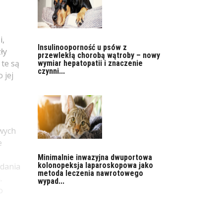
i,
Insulinooporność u psów z
ły
przewlekłą chorobą wątroby – nowy
 te są
wymiar hepatopatii i znaczenie
czynni...
 jej
owych
e
Minimalnie inwazyjna dwuportowa
kolonopeksja laparoskopowa jako
adania
metoda leczenia nawrotowego
.
wypad...
o