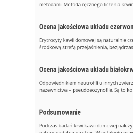
metodami. Metoda ręcznego liczenia krwin
Ocena jakościowa układu czerw
Erytrocyty kawii domowej są naturalnie cz
środkową strefą przejaśnienia, bezjądrzas
Ocena jakościowa układu białok
Odpowiednikiem neutrofili u innych zwierz
nazewnictwa – pseudoeozynofile. Są to ko
Podsumowanie
Podczas badań krwi kawii domowej należy m
naturę podatną na stres. W ustaleniu prawi