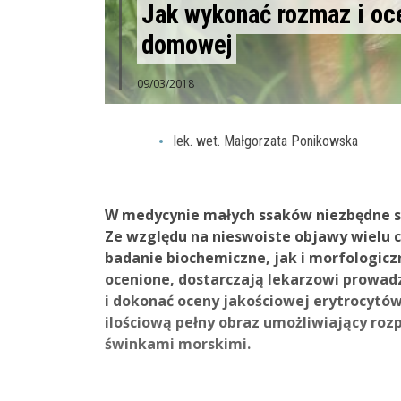
Jak wykonać rozmaz i oce
domowej
09/03/2018
lek. wet. Małgorzata Ponikowska
W medycynie małych ssaków niezbędne są
Ze względu na nieswoiste objawy wielu 
badanie biochemiczne, jak i morfologi
ocenione, dostarczają lekarzowi prowad
i dokonać oceny jakościowej erytrocytów
ilościową pełny obraz umożliwiający ro
świnkami morskimi.