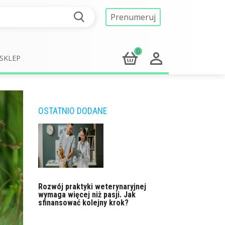
Prenumeruj
0
SKLEP
OSTATNIO DODANE
Rozwój praktyki weterynaryjnej
wymaga więcej niż pasji. Jak
sfinansować kolejny krok?