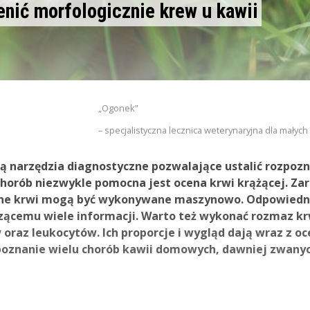
nić morfologicznie krew u kawii
„Ogonek”
– specjalistyczna lecznica weterynaryjna dla małyc
 narzędzia diagnostyczne pozwalające ustalić rozpozn
chorób niezwykle pomocna jest ocena krwi krążącej. Z
czne krwi mogą być wykonywane maszynowo. Odpowiedn
zącemu wiele informacji. Warto też wykonać rozmaz kr
 oraz leukocytów. Ich proporcje i wygląd dają wraz z o
zpoznanie wielu chorób kawii domowych, dawniej zwany