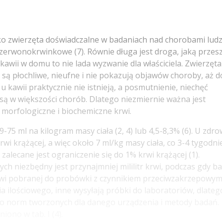
o zwierzęta doświadczalne w badaniach nad chorobami ludz
erwonokrwinkowe (7). Równie długa jest droga, jaką przesz
awii w domu to nie lada wyzwanie dla właściciela. Zwierzęta
o są płochliwe, nieufne i nie pokazują objawów choroby, aż do
awii praktycznie nie istnieją, a posmutnienie, niechęć
 są w większości chorób. Dlatego niezmiernie ważna jest
 morfologiczne i biochemiczne krwi.
-75 ml na kilogram masy ciała (2, 4) lub 4,5-8,3% (6). U zdr
i krążącej, a więc około 7 ml/kg masy ciała, co 3-4 tygodni
zalecane jest ograniczenie się do 1% krwi krążącej (1).
h niezbędny jest przynajmniej mililitr krwi, podczas gdy b
rwi pobranej do probówki z czynnikiem przeciwzakrzepowym
a ilościowego, inne wysyłają próbki do laboratoriów, dlateg
 do norm tworzonych dla danego urządzenia i metody badań.
ono w tab. I (4).