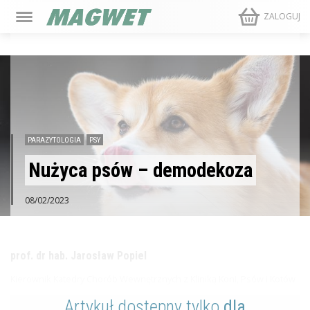
ZALOGUJ
PARAZYTOLOGIA
PSY
Nużyca psów – demodekoza
08/02/2023
prof. dr hab. Jarosław Popiel
Kierownik Katedry Chorób Wewnętrznych z Kliniką Koni, Psów i Kotów
Artykuł dostępny tylko
dla