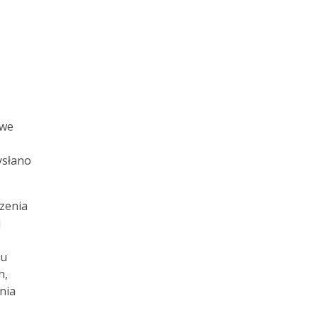
owe
ysłano
zenia
j
nu
h,
nia