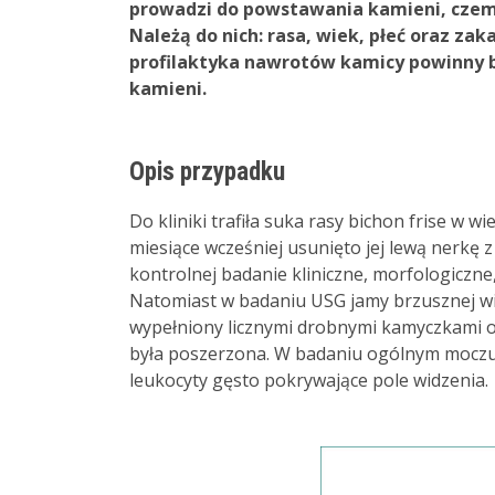
prowadzi do powstawania kamieni, czemu
Należą do nich: rasa, wiek, płeć oraz zak
profilaktyka nawrotów kamicy powinny b
kamieni.
Opis przypadku
Do kliniki trafiła suka rasy bichon frise w 
miesiące wcześniej usunięto jej lewą nerkę 
kontrolnej badanie kliniczne, morfologiczne
Natomiast w badaniu USG jamy brzusznej w
wypełniony licznymi drobnymi kamyczkami 
była poszerzona. W badaniu ogólnym moczu w
leukocyty gęsto pokrywające pole widzenia.