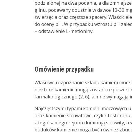
podzielonej na dwa podania, a dla zmniejsz
glinu, podawany doustnie w dawce 10-30 mg
zwierzęcia oraz częstsze spacery. Właścicie
do oceny pH. W przypadku wzrostu pH zale
– odstawienie L-metioniny.
Omówienie przypadku
Właściwe rozpoznanie składu kamieni moczo
niektóre kamienie mogą zostać rozpuszczone
farmakologicznego (2, 6), a inne wymagają in
Najczęstszymi typami kamieni moczowych u
oraz kamienie struwitowe, czyli z fosfo
z tego samego rejonu dominują struwity, a w
budulców kamienie mogą być również zbudo