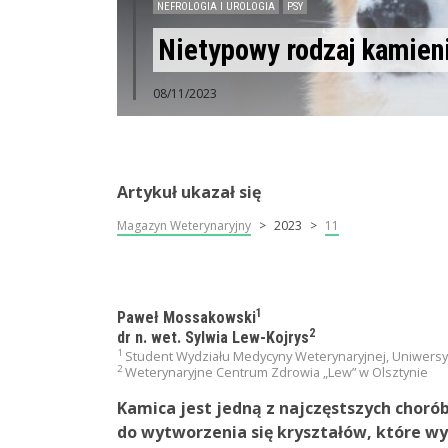
NEFROLOGIA I UROLOGIA
PSY
Nietypowy rodzaj kamien
08/11/2023
Artykuł ukazał się
Magazyn Weterynaryjny
2023
11
1
Paweł Mossakowski
2
dr n. wet. Sylwia Lew-Kojrys
1
Student Wydziału Medycyny Weterynaryjnej, Uniwersy
2
Weterynaryjne Centrum Zdrowia „Lew” w Olsztynie
Kamica jest jedną z najczęstszych chor
do wytworzenia się kryształów, które wy