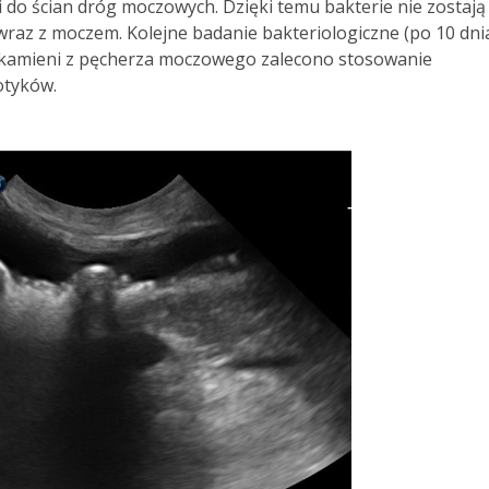
 do ścian dróg moczowych. Dzięki temu bakterie nie zostają
wraz z moczem. Kolejne badanie bakteriologiczne (po 10 dni
a kamieni z pęcherza moczowego zalecono stosowanie
otyków.