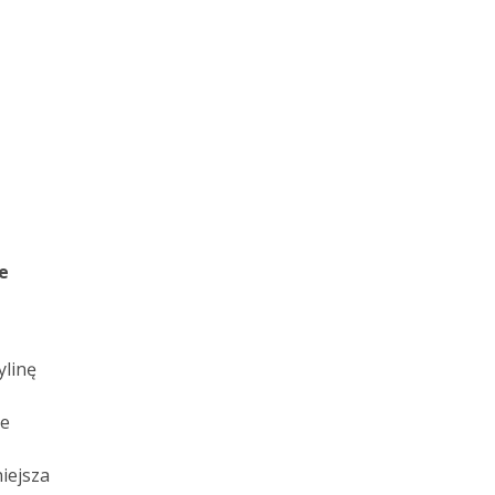
e
ylinę
,
ie
iejsza