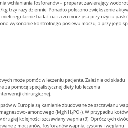
enia wchłaniania fosforanów – preparat zawierający wodoro
/kg trzy razy dziennie. Ponadto polecono zwiększenie akty
le mieli regularnie badać na czczo mocz psa przy użyciu pask
cono wykonanie kontrolnego posiewu moczu, a przy jego s
wych może pomóc w leczeniu pacjenta. Zależnie od składu
 za pomocą specjalistycznej diety lub leczenia
terwencji chirurgicznej.
 psów w Europie są kamienie zbudowane ze szczawianu wap
ranu magnezowo-amonowego (MgNH
PO
). W przypadku kotów
4
4
 drugiej kolejności szczawiany wapnia (3). Oprócz tych dwó
wane z moczanów, fosforanów wapnia, cystyny i węglanu