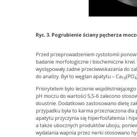
Ryc. 3. Pogrubienie ściany pęcherza moc
Przed przeprowadzeniem cystotomii ponown
badanie morfologiczne i biochemiczne krwi.
występowały żadne przeciwwskazania do zabi
do analizy. Był to węglan apatytu – Ca
(PO
10
4
Priorytetem było leczenie współistniejące
pH moczu do wartości 5,5-6 zalecono stoso
doustnie. Dodatkowo zastosowano dietę zak
przypadku była to karma przeznaczona dla p
apatytu przyczynia się hiperfosfatemia i hi
a także ubocznych produktów uboju, poniewa
wydalania wapnia przez nerki stosowano hy