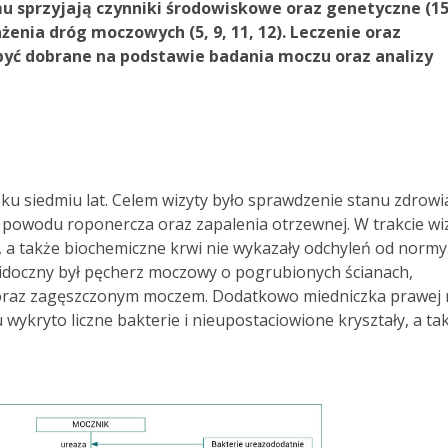
 sprzyjają czynniki środowiskowe oraz genetyczne (15
ażenia dróg moczowych (5, 9, 11, 12). Leczenie oraz
yć dobrane na podstawie badania moczu oraz analizy
wieku siedmiu lat. Celem wizyty było sprawdzenie stanu zdrowi
z powodu roponercza oraz zapalenia otrzewnej. W trakcie wi
, a także biochemiczne krwi nie wykazały odchyleń od normy
idoczny był pęcherz moczowy o pogrubionych ścianach,
oraz zagęszczonym moczem. Dodatkowo miedniczka prawej 
ykryto liczne bakterie i nieupostaciowione kryształy, a ta