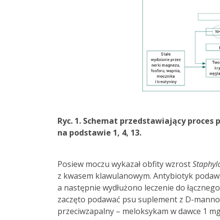
Ryc. 1. Schemat przedstawiający proce
na podstawie 1, 4, 13.
Posiew moczu wykazał obfity wzrost
Staphyl
z kwasem klawulanowym. Antybiotyk podawan
a następnie wydłużono leczenie do łącznego
zaczęto podawać psu suplement z D-mannozą
przeciwzapalny – meloksykam w dawce 1 mg/k