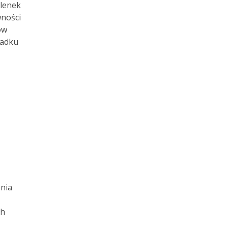
tlenek
wności
ów
padku
nia
ch