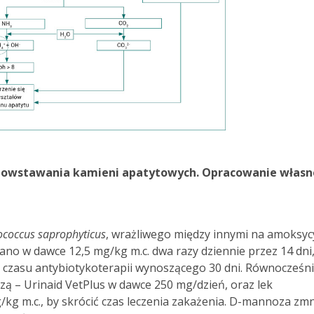
s powstawania kamieni apatytowych. Opracowanie własn
ococcus saprophyticus
, wrażliwego między innymi na amoksyc
o w dawce 12,5 mg/kg m.c. dwa razy dziennie przez 14 dni
 czasu antybiotykoterapii wynoszącego 30 dni. Równocześn
 – Urinaid VetPlus w dawce 250 mg/dzień, oraz lek
g m.c., by skrócić czas leczenia zakażenia. D-mannoza zmn