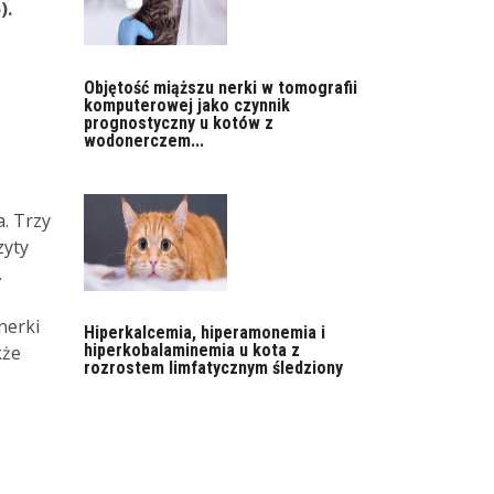
).
Objętość miąższu nerki w tomografii
komputerowej jako czynnik
prognostyczny u kotów z
wodonerczem...
a. Trzy
zyty
.
nerki
Hiperkalcemia, hiperamonemia i
hiperkobalaminemia u kota z
kże
rozrostem limfatycznym śledziony