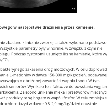
zowego w następstwie drażnienia przez kamienie.
ie zbadano klinicznie zwierzę, a także wykonano podstaw
 Wszystkie parametry były w normie, w związku z czym nie
egu. Podczas cystotomii usunięto liczne kamienie, które w
)
CO
.
6
3
go bakteryjnego zakażenia dróg moczowych. W celu doprowad
wanie L-metioniny w dawce 150-300 mg/kg/dzień, podawane
waszającą o obniżonej zawartości wapnia i sodu. W tym
sich seniorów. Wynikało to z faktu, że do powstania węgla
perkalcemia. Zalecono unikanie mleka i przetworów mlecznyc
ż produkty te są bogate w wapń i fosfor. W celu zmniejsze
drochlorotiazyd w dawce 0,5-2,0 mg/kg/dzień doustnie