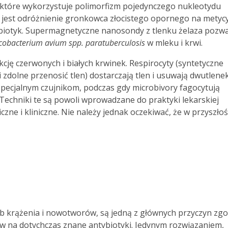
j, które wykorzystuje polimorfizm pojedynczego nukleotydu
 jest odróżnienie gronkowca złocistego opornego na metycy
biotyk. Supermagnetyczne nanosondy z tlenku żelaza pozwa
obacterium avium spp. paratuberculosis
w mleku i krwi.
cję czer­wonych i białych krwinek. Respirocyty (syntetyczne
 zdolne przenosić tlen) dostarczają tlen i usuwają dwutlene
specjalnym czujnikom, podczas gdy microbivory fagocytują
 Techniki te są powoli wprowadzane do praktyki lekarskiej
ne i kliniczne. Nie należy jednak oczekiwać, że w przyszłoś
b krążenia i nowotworów, są jedną z głównych przyczyn zg
 na dotychczas znane antybiotyki. Jedynym rozwiązaniem,