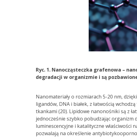
Ryc. 1. Nanocząsteczka grafenowa – nano
degradacji w organizmie i są pozbawio
Nanomateriały o rozmiarach 5-20 nm, dzięk
ligandów, DNA i białek, z łatwością wchod
tkankami (20). Lipidowe nanonośniki są z ła
jednocześnie szybko pobudzając organizm d
luminescencyjne i katalityczne właściwości 
pozwalają na określenie antybiotykooporno