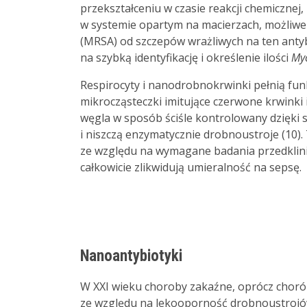
przekształceniu w czasie reakcji chemiczne
w systemie opartym na macierzach, możliwe
(MRSA) od szczepów wrażliwych na ten anty
na szybką identyfikację i określenie ilości
Myc
Respirocyty i nanodrobnokrwinki pełnią funk
mikrocząsteczki imitujące czerwone krwinki i
węgla w sposób ściśle kontrolowany dzięki 
i niszczą enzymatycznie drobnoustroje (10).
ze względu na wymagane badania przedklinicz
całkowicie zlikwidują umieralność na sepsę.
Nanoantybiotyki
W XXI wieku choroby zakaźne, oprócz choró
ze względu na lekooporność drobnoustrojów