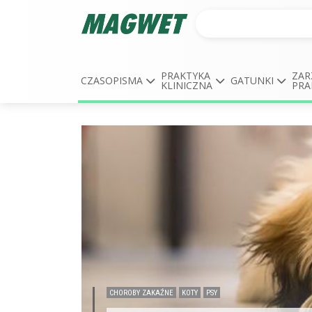
PRAKTYKA
ZAR
CZASOPISMA
GATUNKI
KLINICZNA
PRA
CHOROBY ZAKAŹNE
KOTY
PSY