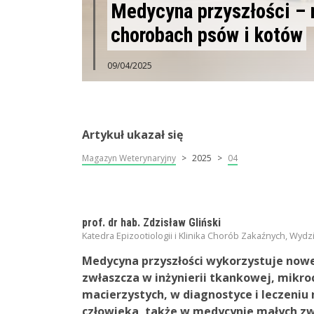
Medycyna przyszłości – 
chorobach psów i kotów
09/04/2025
Artykuł ukazał się
Magazyn Weterynaryjny
2025
04
prof. dr hab. Zdzisław Gliński
Katedra Epizootiologii i Klinika Chorób Zakaźnych, Wyd
Medycyna przyszłości wykorzystuje nowe o
zwłaszcza w inżynierii tkankowej, mikro
macierzystych, w diagnostyce i leczeni
człowieka, także w medycynie małych zw