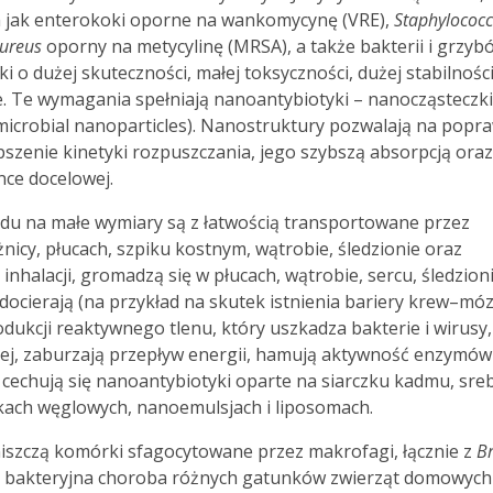
ch jak enterokoki oporne na wankomycynę (VRE),
Staphylococ
aureus
oporny na metycylinę (MRSA), a także bakterii i grzyb
 o dużej skuteczności, małej toksyczności, dużej stabilnośc
nie. Te wymagania spełniają nanoantybiotyki – nanocząsteczki
microbial nanoparticles). Nanostruktury pozwalają na popr
pszenie kinetyki rozpuszczania, jego szybszą absorpcją oraz
nce docelowej.
lędu na małe wymiary są z łatwością transportowane przez
nicy, płucach, szpiku kostnym, wątrobie, śledzionie oraz
nhalacji, gromadzą się w płucach, wątrobie, sercu, śledzion
 docierają (na przykład na skutek istnienia bariery krew–mó
odukcji reaktywnego tlenu, który uszkadza bakterie i wirusy,
nej, zaburzają przepływ energii, hamują aktywność enzymów
cechują się nanoantybiotyki oparte na siarczku kadmu, sreb
urkach węglowych, nanoemulsjach i liposomach.
iszczą komórki sfagocytowane przez makrofagi, łącznie z
Br
źna bakteryjna choroba różnych gatunków zwierząt domowych