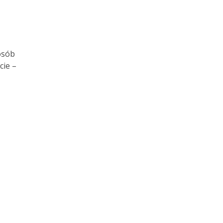
osób
cie –