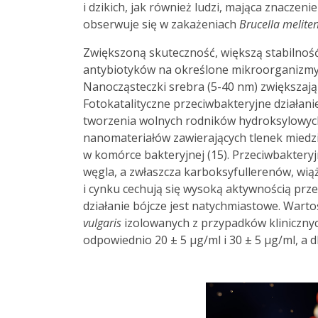
i dzikich, jak również ludzi, mająca znaczen
obserwuje się w zakażeniach
Brucella meliten
Zwiększoną skuteczność, większą stabilnoś
antybiotyków na określone mikroorganizmy 
Nanocząsteczki srebra (5-40 nm) zwiększają 
Fotokatalityczne przeciwbakteryjne działa
tworzenia wolnych rodników hydroksylowych 
nanomateriałów zawierających tlenek mied
w komórce bakteryjnej (15). Przeciwbakteryj
węgla, a zwłaszcza karboksyfullerenów, wiąż
i cynku cechują się wysoką aktywnością prz
działanie bójcze jest natychmiastowe. Wart
vulgaris
izolowanych z przypadków klinicznyc
odpowiednio 20 ± 5 µg/ml i 30 ± 5 µg/ml, a d