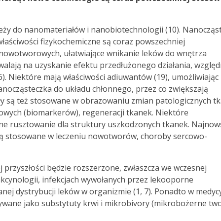
leży do nanomateriałów i nanobiotechnologii (10). Nanocząs
właściwości fizykochemiczne są coraz powszechniej
nowotworowych, ułatwiające wnikanie leków do wnętrza
alają na uzyskanie efektu przedłużonego działania, względ
6). Niektóre mają właściwości adiuwantów (19), umożliwiając
anocząsteczka do układu chłonnego, przez co zwiększają
ły są też stosowane w obrazowaniu zmian patologicznych t
wych (biomarkerów), regeneracji tkanek. Niektóre
e rusztowanie dla struktury uszkodzonych tkanek. Najnow
j są stosowane w leczeniu nowotworów, choroby sercowo-
j przyszłości będzie rozszerzone, zwłaszcza we wczesnej
akcynologii, infekcjach wywołanych przez lekooporne
anej dystrybucji leków w organizmie (1, 7). Ponadto w medyc
ywane jako substytuty krwi i mikrobivory (mikrobożerne two