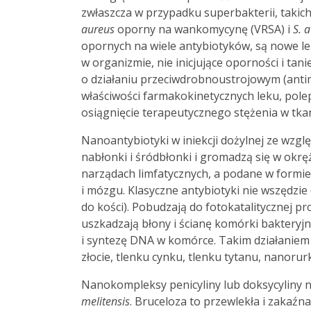
zwłaszcza w przypadku superbakterii, taki
aureus
oporny na wankomycynę (VRSA) i
S. 
opornych na wiele antybiotyków, są nowe leki
w organizmie, nie inicjujące oporności i ta
o działaniu przeciwdrobnoustrojowym (anti
właściwości farmakokinetycznych leku, pole
osiągnięcie terapeutycznego stężenia w tka
Nanoantybiotyki w iniekcji dożylnej ze wzg
nabłonki i śródbłonki i gromadzą się w okręż
narządach limfatycznych, a podane w formie i
i mózgu. Klasyczne antybiotyki nie wszędzie
do kości). Pobudzają do fotokatalitycznej pr
uszkadzają błony i ścianę komórki bakteryj
i syntezę DNA w komórce. Takim działaniem 
złocie, tlenku cynku, tlenku tytanu, nanor
Nanokompleksy penicyliny lub doksycyliny n
melitensis
. Bruceloza to przewlekła i zaka