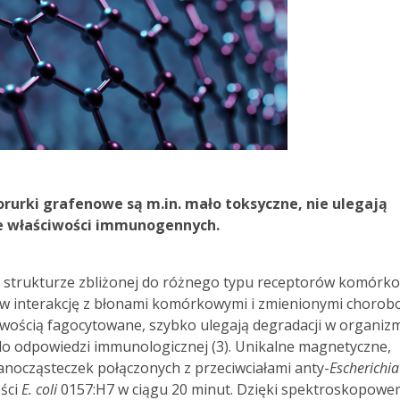
rurki grafenowe są m.in. mało toksyczne, nie ulegają
ne właściwości immunogennych.
i strukturze zbliżonej do różnego typu receptorów komórk
zą w interakcję z błonami komórkowymi i zmienionymi choro
twością fagocytowane, szybko ulegają degradacji w organizm
o odpowiedzi immunologicznej (3). Unikalne magnetyczne,
nanocząsteczek połączonych z przeciwciałami anty-
Escherichia
ści
E. coli
0157:H7 w ciągu 20 minut. Dzięki spektroskopow