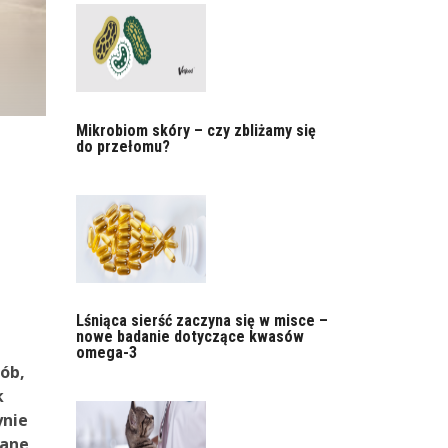
Mikrobiom skóry – czy zbliżamy się
do przełomu?
Lśniąca sierść zaczyna się w misce –
nowe badanie dotyczące kwasów
omega-3
rób,
k
ynie
wane