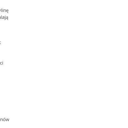
linę
lają
k
ci
onów