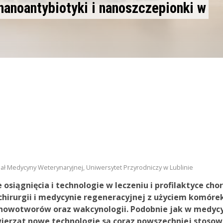
nanoantybiotyki i nanoszczepionki w
ział Medycyny Weterynaryjnej, Uniwersytet Przyrodniczy w Lublinie
siągnięcia i technologie w leczeniu i profilaktyce cho
chirurgii i medycynie regeneracyjnej z użyciem komóre
u nowotworów oraz wakcynologii. Podobnie jak w medyc
ierząt nowe technologie są coraz powszechniej stoso