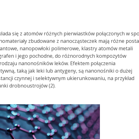
kłada się z atomów różnych pierwiastków połączonych w sp
nomateriały zbudowane z nanocząsteczek mają różne posta
 kwantowe, nanopowłoki polimerowe, klastry atomów metali
, grafen i jego pochodne, do różnorodnych kompozytów
rodzaju nanonośników leków. Efektem połączenia
tywną, taką jak leki lub antygeny, są nanonośniki o dużej
tancji czynnej i selektywnym ukierunkowaniu, na przykład
nki drobnoustrojów (2).