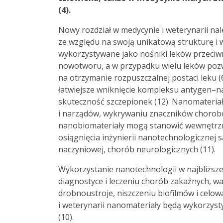
(4).
Nowy rozdział w medycynie i weterynarii na
ze względu na swoją unikatową strukturę i 
wykorzystywane jako nośniki leków przeciw
nowotworu, a w przypadku wielu leków pozw
na otrzymanie rozpuszczalnej postaci leku (
łatwiejsze wniknięcie kompleksu antygen–n
skuteczność szczepionek (12). Nanomateria
i narządów, wykrywaniu znaczników chorobo
nanobiomateriały mogą stanowić wewnętrzn
osiągnięcia inżynierii nanotechnologiczne
naczyniowej, chorób neurologicznych (11).
Wykorzystanie nanotechnologii w najbliższe
diagnostyce i leczeniu chorób zakaźnych, w
drobnoustroje, niszczeniu biofilmów i celow
i weterynarii nanomateriały będą wykorzyst
(10).