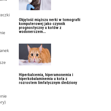
teczki
Objętość miąższu nerki w tomografii
komputerowej jako czynnik
prognostyczny u kotów z
wodonerczem...
nie
kanek
sze
Hiperkalcemia, hiperamonemia i
hiperkobalaminemia u kota z
rozrostem limfatycznym śledziony
ynie
ry)