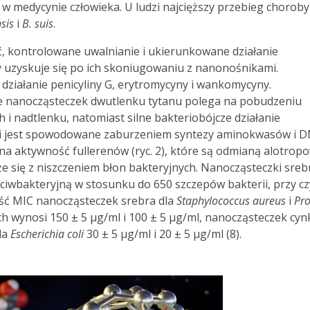
ie w medycynie człowieka. U ludzi najcięższy przebieg choroby
sis
i
B. suis
.
ć, kontrolowane uwalnianie i ukierunkowane działanie
uzyskuje się po ich skoniugowaniu z nanonośnikami.
działanie penicyliny G, erytromycyny i wankomycyny.
nie nanocząsteczek dwutlenku tytanu polega na pobudzeniu
i nadtlenku, natomiast silne bakteriobójcze działanie
zi jest spowodowane zaburzeniem syntezy aminokwasów i 
na aktywność fullerenów (ryc. 2), które są odmianą alotrop
e się z niszczeniem błon bakteryjnych. Nanocząsteczki sreb
eciwbakteryjną w stosunku do 650 szczepów bakterii, przy c
ość MIC nanocząsteczek srebra dla
Staphylococcus aureus
i
Pro
h wynosi 150 ± 5 μg/ml i 100 ± 5 µg/ml, nanocząsteczek cyn
la
Escherichia coli
30 ± 5 µg/ml i 20 ± 5 µg/ml (8).