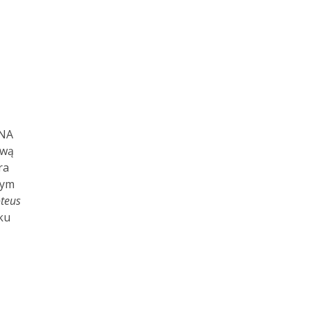
DNA
ową
ra
zym
teus
ku