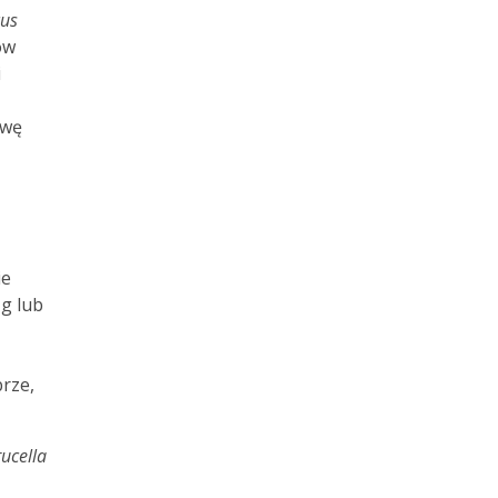
cus
ów
i
awę
ie
zg lub
rze,
ucella