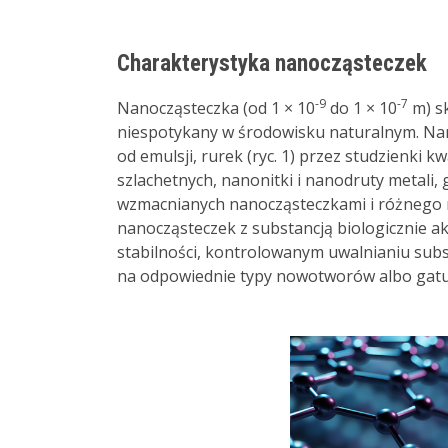
Charakterystyka nanocząsteczek
-9
-7
Nanocząsteczka (od 1 × 10
do 1 × 10
m) s
niespotykany w środowisku naturalnym. Na
od emulsji, rurek (ryc. 1) przez studzienki
szlachetnych, nanonitki i nanodruty metali
wzmacnianych nanocząsteczkami i różnego 
nanocząsteczek z substancją biologicznie ak
stabilności, kontrolowanym uwalnianiu subs
na odpowiednie typy nowotworów albo gatu