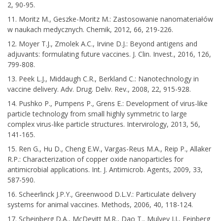
2, 90-95.
11. Moritz M., Geszke-Moritz M.: Zastosowanie nanomateriałów
w naukach medycznych. Chemik, 2012, 66, 219-226.
12. Moyer T.J., Zmolek A.C., Irvine D.J.: Beyond antigens and
adjuvants: formulating future vaccines. J. Clin. Invest., 2016, 126,
799-808.
13. Peek L.J., Middaugh C.R., Berkland C.: Nanotechnology in
vaccine delivery. Adv. Drug. Deliv. Rev., 2008, 22, 915-928.
14. Pushko P., Pumpens P., Grens E.: Development of virus-like
particle technology from small highly symmetric to large
complex virus-like particle structures. Intervirology, 2013, 56,
141-165.
15. Ren G., Hu D., Cheng E.W., Vargas-Reus M.A., Reip P., Allaker
R.P.: Characterization of copper oxide nanoparticles for
antimicrobial applications. Int. J. Antimicrob. Agents, 2009, 33,
587-590.
16. Scheerlinck J.P.Y., Greenwood D.L.V.: Particulate delivery
systems for animal vaccines. Methods, 2006, 40, 118-124.
17. Scheinberg D.A., McDevitt M.R., Dao T., Mulvey J.J., Feinberg