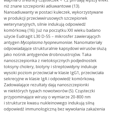
niż znane szczepionki adiuwantowe (13).
Nanoadiuwanty w postaci kuleczek, wykorzystywane
w produkcji przeciwwirusowych szczepionek
weterynaryjnych, silnie indukują odpowiedź
komórkową (16). Już na początku XXI wieku badano
użycie Eudragit L30 D-55 – mikrosfer zawierających
antygen
Mycoplasma hyopneumoniae
. Nanomateriały
odpowiadające strukturalnie kapsydowi wirusów służą
jako nośnik antygenów drobnoustrojów. Taka
nanoszczepionka z nietoksycznych podjednostek
toksyny cholery, biotyny i streptowidyny indukuje
wysoki poziom przeciwciał w klasie IgG1, przeciwciała
sekrecyjne w klasie IgA i odpowiedź komórkową.
Zadowalające rezultaty dają nano­szczepionki
w niektórych typach nowotworów (5). Cząsteczki
przypominające wirusy o wymiarze 20-800 nm
i strukturze kwasu nukleinowego indukują silną
odpowiedź immunologiczną bez wywołania zakażenia