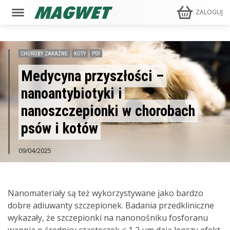
ZALOGUJ
CHOROBY ZAKAŹNE
KOTY
PSY
Medycyna przyszłości –
nanoantybiotyki i
nanoszczepionki w chorobach
psów i kotów
09/04/2025
Nanomateriały są też wykorzystywane jako bardzo
dobre adiuwanty szczepionek. Badania przedkliniczne
wykazały, że szczepionki na nanonośniku fosforanu
wapnia o średnicy cząsteczek < 1,2 µm dają lepszy efekt