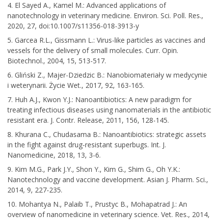
4. El Sayed A., Kamel M.: Advanced applications of
nanotechnology in veterinary medicine. Environ. Sci. Poll. Res.,
2020, 27, doi:10.1007/s11356-018-3913-y
5. Garcea R.L., Gissmann L.: Virus-like particles as vaccines and
vessels for the delivery of small molecules. Curr. Opin.
Biotechnol., 2004, 15, 513-517.
6. Gliński Z., Majer-Dziedzic B.: Nanobiomateriały w medycynie
i weterynarii. Życie Wet., 2017, 92, 163-165.
7. Huh A.J., Kwon Y.J.: Nanoantibiotics: A new paradigm for
treating infectious diseases using nanomaterials in the antibiotic
resistant era. J. Contr. Release, 2011, 156, 128-145.
8. Khurana C., Chudasama B.: Nanoantibiotics: strategic assets
in the fight against drug-resistant superbugs. Int. J.
Nanomedicine, 2018, 13, 3-6.
9. Kim M.G., Park J.Y., Shon Y., Kim G., Shim G., Oh Y.K.:
Nanotechnology and vaccine development. Asian J. Pharm. Sci.,
2014, 9, 227-235.
10. Mohantya N., Palaib T., Prustyc B., Mohapatrad J.: An
overview of nanomedicine in veterinary science. Vet. Res., 2014,