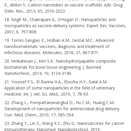
E., Alidori S.: Carbon nanotubes as vaccine scaffolds. Adv. Drug.
Deliv. Rev., 2013, 65, 2016-2022.
18. Singh M., Chakrapani A., O’Hagan D.: Nanoparticles and
microparticles as vaccine-delivery systems. Expert Rev. Vaccines,
2007, 6, 797-808.
19. Torres-Sangiao E., Holban A.M., Gestal M.C.: Advanced
nanobiomaterials: vaccines, diagnosis and treatment of
infectious diseases. Molecules, 2016, 21, 867-871.
20. Venkatesan J., Kim S.K.: Nanohydroxyapatite composite
biomaterials for bone tissue engineering. J. Biomed.
Nanotechnol., 2014, 10, 3124-3140.
21. Youssef F.S., El-Banna H.A., Elzorba H.Y., Galal A.M.:
Application of some nanoparticles in the field of veterinary
medicine. Int. J. Vet. Sci. Med., 2019, 7, 78-93.
22. Zhang L., Pornpattananangkul D., Hu C.M., Huang C.M.:
Development of nanoparticles for antimicrobial drug delivery.
Curr. Med. Chem., 2010, 17, 585-594.
23. Zhang Y., Lin S., Wang X.Y., Zhu G.: Nanovaccines for cancer
immunotherapy. Nanomed. Nanobiotechnol, 2019.