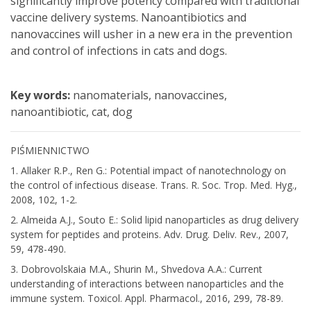
significantly improve potency compared with traditional
vaccine delivery systems. Nanoantibiotics and
nanovaccines will usher in a new era in the prevention
and control of infections in cats and dogs.
Key words:
nanomaterials, nanovaccines,
nanoantibiotic, cat, dog
PIŚMIENNICTWO
1. Allaker R.P., Ren G.: Potential impact of nanotechnology on
the control of infectious disease. Trans. R. Soc. Trop. Med. Hyg.,
2008, 102, 1-2.
2. Almeida A.J., Souto E.: Solid lipid nanoparticles as drug delivery
system for peptides and proteins. Adv. Drug. Deliv. Rev., 2007,
59, 478-490.
3. Dobrovolskaia M.A., Shurin M., Shvedova A.A.: Current
understanding of interactions between nanoparticles and the
immune system. Toxicol. Appl. Pharmacol., 2016, 299, 78-89.