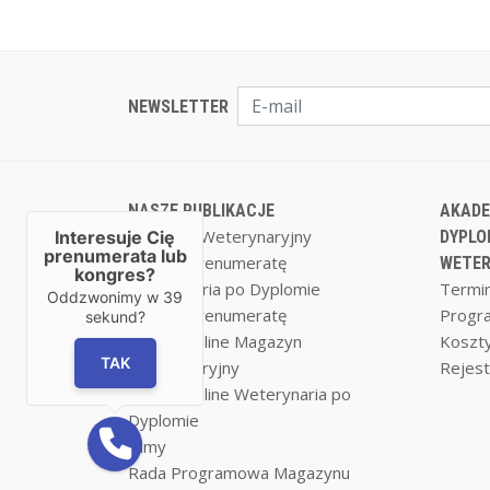
NEWSLETTER
NASZE PUBLIKACJE
AKADE
Magazyn Weterynaryjny
Interesuje Cię
DYPLO
prenumerata lub
Zamów prenumeratę
WETER
kongres?
Weterynaria po Dyplomie
Termin
Oddzwonimy w
39
Zamów prenumeratę
Progr
sekund?
Czytaj on-line Magazyn
Koszty
TAK
Weterynaryjny
Rejest
Czytaj on-line Weterynaria po
Dyplomie
Filmy
Rada Programowa Magazynu