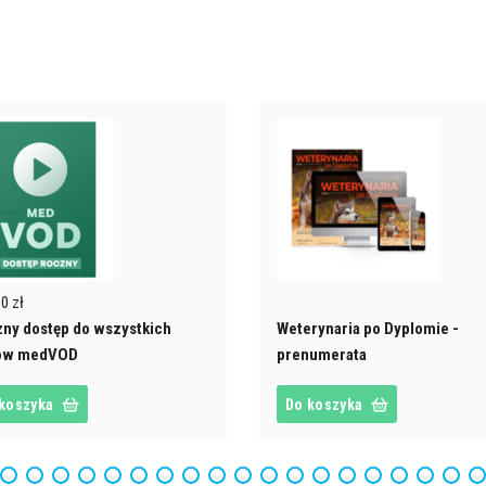
0 zł
ny dostęp do wszystkich
Weterynaria po Dyplomie -
mów medVOD
prenumerata
koszyka
Do koszyka