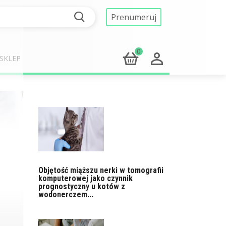
Prenumeruj
0
SKLEP
Objętość miąższu nerki w tomografii
komputerowej jako czynnik
prognostyczny u kotów z
wodonerczem...