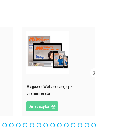
59,00 zł
Monografia
2026
Do koszy
Magazyn Weterynaryjny -
prenumerata
Do koszyka