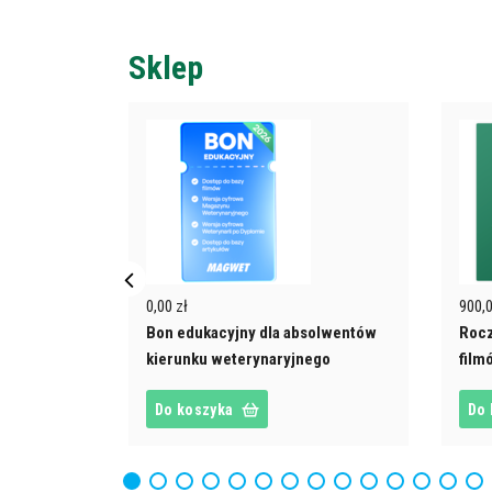
Sklep
rzej z AI
00)
0,00 zł
900,0
Bon edukacyjny dla absolwentów
Rocz
kierunku weterynaryjnego
fil
Do koszyka
Do 