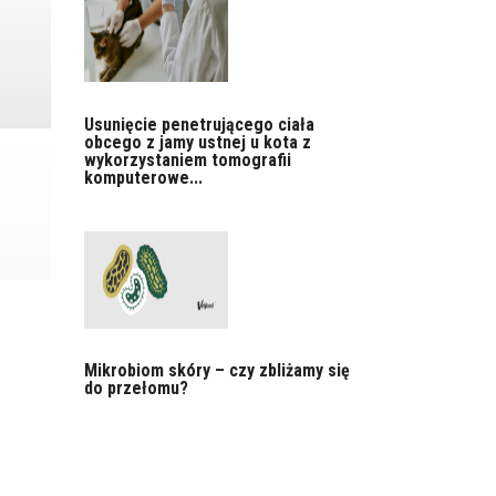
Usunięcie penetrującego ciała
obcego z jamy ustnej u kota z
wykorzystaniem tomografii
komputerowe...
Mikrobiom skóry – czy zbliżamy się
do przełomu?