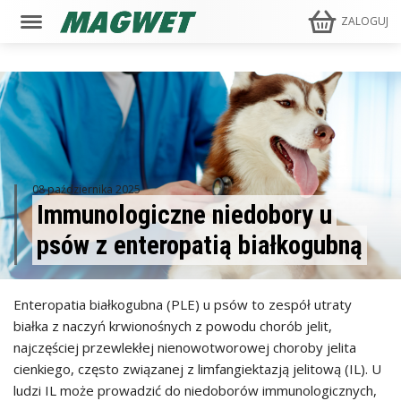
ZALOGUJ
08 października 2025
Immunologiczne niedobory u
psów z enteropatią białkogubną
Enteropatia białkogubna (PLE) u psów to zespół utraty
białka z naczyń krwionośnych z powodu chorób jelit,
najczęściej przewlekłej nienowotworowej choroby jelita
cienkiego, często związanej z limfangiektazją jelitową (IL). U
ludzi IL może prowadzić do niedoborów immunologicznych,