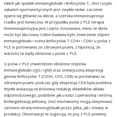
takich jak spadek immunoglobulin i limfocytów T, choć ryzyko
zakażeń oportunistycznych jest zwykle niskie. Leczenie
opiera się głównie na diecie, a szeroka immunosupresja
rzadko jest konieczna. W przypadku psów z PLE terapia
immunosupresyjna jest często stosowana, mimo że dieta
może być kluczowa. Celem badania było zmierzenie stężeń
immunoglobulin i ocena limfocytów T CD4+ i CD8+ u psów z
PLE w porównaniu ze zdrowymi psami, z hipotezą, że
wartości te będą obniżone u psów z PLE.
U psów z PLE stwierdzono obniżone stężenia
immunoglobulin (IgG i IgM) oraz zmniejszoną ekspresję
genów limfocytów T (CD3e, CD5, CD8) w porównaniu ze
zdrowymi psami, podczas gdy ekspresja CD4 była podobna.
Wyniki wskazują na ilościową redukcję składników układu
odpornościowego, podobnie jak u ludzi z pierwotną i wtórną
limfangiektazją jelitową, choć mechanizmy mogą obejmować
zarówno utratę immunoglobulin przez jelita, jak i zmiany w
produkcji. Obserwacje te sugerują, że psy z PLE powinny