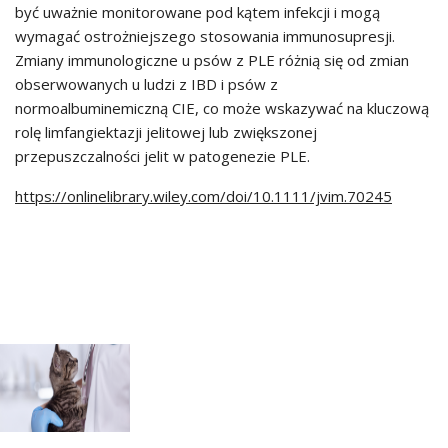
być uważnie monitorowane pod kątem infekcji i mogą
wymagać ostrożniejszego stosowania immunosupresji.
Zmiany immunologiczne u psów z PLE różnią się od zmian
obserwowanych u ludzi z IBD i psów z
normoalbuminemiczną CIE, co może wskazywać na kluczową
rolę limfangiektazji jelitowej lub zwiększonej
przepuszczalności jelit w patogenezie PLE.
https://onlinelibrary.wiley.com/doi/10.1111/jvim.70245