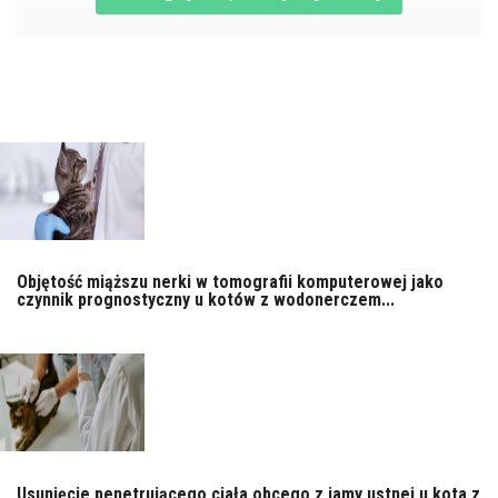
Objętość miąższu nerki w tomografii komputerowej jako
czynnik prognostyczny u kotów z wodonerczem...
Usunięcie penetrującego ciała obcego z jamy ustnej u kota z