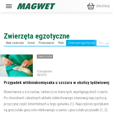
ZALOGUJ
Zwierzęta egzotyczne
Małe zwierzęta
Konie
Przeżuwacze
Ptaki
Zwierzęta egzotyczne
Zwierzęta d
ONKOLOGIA
Czasopismo
04/2012
Przypadek włókniakomięsaka u szczura w okolicy lędźwiowej
Nowotwory u szczurów, zwłaszcza starszych, występują dość często.
Po chorobach zakaźnych układu oddechowego stanowią najczęstszą
przyczynę zejść śmiertelnych u tego gatunku (1). Najczęściej spotykane
są gruczolaki gruczołu mlekowego u samic i gruczolaki przysadki (1, 2).