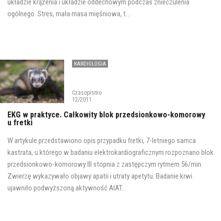
układzie krążenia i układzie oddechowym podczas znieczulenia
ogólnego. Stres, mała masa mięśniowa, t...
KARDIOLOGIA
Czasopismo
12/2011
EKG w praktyce. Całkowity blok przedsionkowo-komorowy
u fretki
W artykule przedstawiono opis przypadku fretki, 7-letniego samca
kastrata, u którego w badaniu elektrokardiograficznym rozpoznano blok
przedsionkowo-komorowy III stopnia z zastępczym rytmem 56/min.
Zwierzę wykazywało objawy apatii i utraty apetytu. Badanie krwi
ujawniło podwyższoną aktywność AlAT...