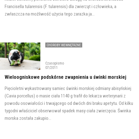
Francisella tularensis (F. tularensis) dla zwierząt i człowieka, a
zwłaszcza na możliwość użycia tego zarazka ja...
CHOROBY WEWNĘTRZNE
Czasopismo
07/2011
Wieloogniskowe podskórne zwapnienia u świnki morskiej
Pięcioletni wykastrowany samiec świnki morskiej odmiany abisyńskiej
(Cavia porcellus) o masie ciała 1140 g trafił do lekarza weterynarii z
powodu osowiałości i trwającego od dwóch dni braku apetytu. Od kilku
tygodni właściciel obserwował spadek masy ciała zwierzęcia. Świnka
morska została zakupio...