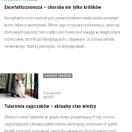
Encefalitozoonoza – choroba nie tylko królików
Encephalitozoon cuniculi jest pierwotniakiem nadal niedocenianym
przez lekarzy weterynarii. Mimo jego rozpowszechnienia u zwierząt
domowych pasożyt ten rzadko jest brany pod uwagę w diagnostyce
różnicowej chorób przebiegających z objawami ze strony układu
nerwowego. Należy pamiętać, że występowan...
CHOROBY ZAKAŹNE
Czasopismo
08/2011
Tularemia zajęczaków – aktualny stan wiedzy
Umieszczenie tularemii w grupie nowo pojawiających się zoonoz
zagrażających zdrowiu publicznemu (emerging zoonoses of public
health concern) ponownie zwróciło uwagę na chorobotwórczość