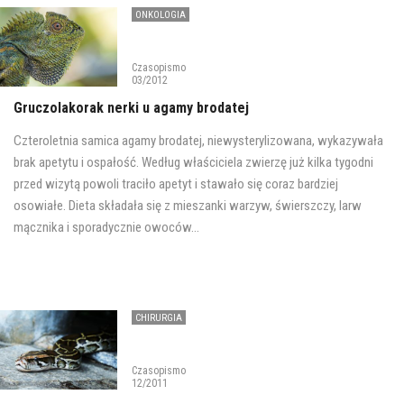
ONKOLOGIA
Czasopismo
03/2012
Gruczolakorak nerki u agamy brodatej
Czteroletnia samica agamy brodatej, niewysterylizowana, wykazywała
brak apetytu i ospałość. Według właściciela zwierzę już kilka tygodni
przed wizytą powoli traciło apetyt i stawało się coraz bardziej
osowiałe. Dieta składała się z mieszanki warzyw, świerszczy, larw
mącznika i sporadycznie owoców...
CHIRURGIA
Czasopismo
12/2011