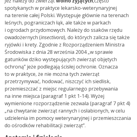
Jeż należy do zwierząt
wolno żyjących
,
często
spotykanych w praktyce lekarsko-weterynaryjnej
na terenie całej Polski. Występuje głównie na terenach
leśnych, pograniczach łąk, ale także w parkach
i ogrodach przydomowych. Należy do ssaków rzędu
owadożernych (
insectivora
), do których zalicza się także
ryjówki i krety. Zgodnie z Rozporządzeniem Ministra
Środowiska z dnia 28 września 2004 „w sprawie
gatunków dziko występujących zwierząt objętych
ochroną” jeże podlegają ścisłej ochronie. Oznacza
to w praktyce, że nie można tych zwierząt
przetrzymywać, hodować, niszczyć ich siedlisk,
przemieszczać z miejsc regularnego przebywania
na inne miejsca (paragraf 1 pkt 1-14). Wyżej
wymienione rozporządzenie zezwala (paragraf 7 pkt 4)
„na chwytanie zwierząt rannych i osłabionych, w celu
udzielenia im pomocy weterynaryjnej i przemieszczania
do ośrodków rehabilitacji zwierząt”.