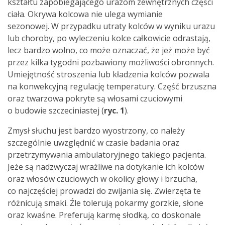
kształtu zapobiegającego urazom zewnętrznych części
ciała. Okrywa kolcowa nie ulega wymianie
sezonowej. W przypadku utraty kolców w wyniku urazu
lub choroby, po wyleczeniu kolce całkowicie odrastają,
lecz bardzo wolno, co może oznaczać, że jeż może być
przez kilka tygodni pozbawiony możliwości obronnych.
Umiejętność stroszenia lub kładzenia kolców pozwala
na konwekcyjną regulację temperatury. Część brzuszna
oraz twarzowa pokryte są włosami czuciowymi
o budowie szczeciniastej (
ryc. 1
).
Zmysł słuchu jest bardzo wyostrzony, co należy
szczególnie uwzględnić w czasie badania oraz
przetrzymywania ambulatoryjnego takiego pacjenta.
Jeże są nadzwyczaj wrażliwe na dotykanie ich kolców
oraz włosów czuciowych w okolicy głowy i brzucha,
co najczęściej prowadzi do zwijania się. Zwierzęta te
różnicują smaki. Źle tolerują pokarmy gorzkie, słone
oraz kwaśne. Preferują karmę słodką, co doskonale