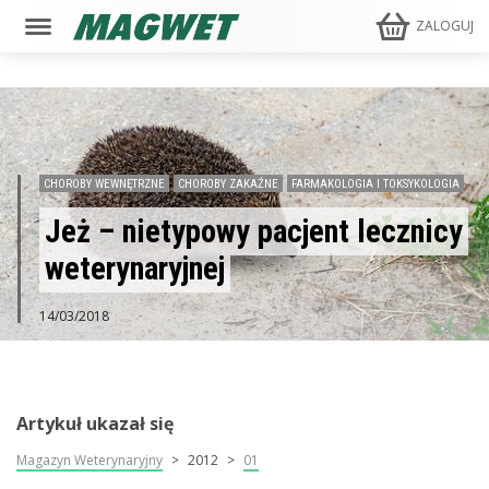
ZALOGUJ
CHOROBY WEWNĘTRZNE
CHOROBY ZAKAŹNE
FARMAKOLOGIA I TOKSYKOLOGIA
JEŻE EUROPEJSKIE
Jeż – nietypowy pacjent lecznicy
weterynaryjnej
14/03/2018
Artykuł ukazał się
Magazyn Weterynaryjny
2012
01