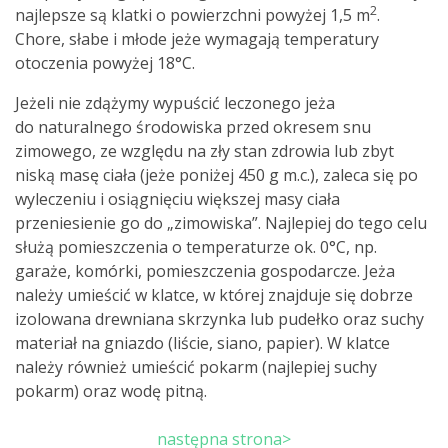
2
najlepsze są klatki o powierzchni powyżej 1,5 m
.
Chore, słabe i młode jeże wymagają temperatury
otoczenia powyżej 18°C.
Jeżeli nie zdążymy wypuścić leczonego jeża
do naturalnego środowiska przed okresem snu
zimowego, ze względu na zły stan zdrowia lub zbyt
niską masę ciała (jeże poniżej 450 g m.c.), zaleca się po
wyleczeniu i osiągnięciu większej masy ciała
przeniesienie go do „zimowiska”. Najlepiej do tego celu
służą pomieszczenia o temperaturze ok. 0°C, np.
garaże, komórki, pomieszczenia gospodarcze. Jeża
należy umieścić w klatce, w której znajduje się dobrze
izolowana drewniana skrzynka lub pudełko oraz suchy
materiał na gniazdo (liście, siano, papier). W klatce
należy również umieścić pokarm (najlepiej suchy
pokarm) oraz wodę pitną.
następna strona>