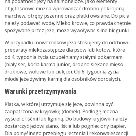
na podatność jeży na salmonelozę. Jako elementy
objętościowe można wprowadzać drobno pokrojoną
marchew, otręby pszenne oraz płatki owsiane. Do picia
należy podawać wodę. Mleko krowie, co prawda chętnie
spożywane przez jeże, może wywoływać silne biegunki.
W przypadku noworodków jeża stosujemy do odchowu
preparaty mlekozastępcze dla psów lub kotów, które
od 4. tygodnia życia uzupełniamy stałymi pokarmami
(biały ser, kocia karma junior, drobno siekane mięso
drobiowe, wołowe lub cielęce). Od 6. tygodnia życia
młode jeże żywimy karmą dla osobników dorosłych.
Warunki przetrzymywania
Klatka, w której utrzymuje się jeże, powinna być
zaopatrzona w kryjówkę (domek). Podłogę można
wyścielić liśćmi lub ligniną. Do budowy kryjówki należy
dostarczyć jeżowi siano, liście lub pognieciony papier.
Dla pomyślnego przebiegu leczenia i rekonwalescencji