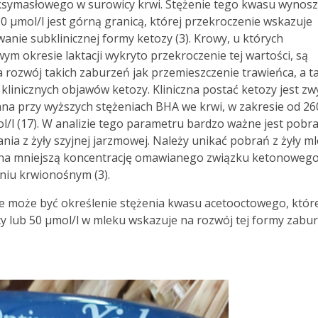
symasłowego w surowicy krwi. Stężenie tego kwasu wynos
0 µmol/l jest górną granicą, której przekroczenie wskazuje
anie subklinicznej formy ketozy (3). Krowy, u których
ym okresie laktacji wykryto przekroczenie tej wartości, są
 rozwój takich zaburzeń jak przemieszczenie trawieńca, a t
klinicznych objawów ketozy. Kliniczna postać ketozy jest zw
a przy wyższych stężeniach BHA we krwi, w zakresie od 26
l/l (17). W analizie tego parametru bardzo ważne jest pobr
nia z żyły szyjnej jarzmowej. Należy unikać pobrań z żyły m
 na mniejszą koncentrację omawianego związku ketonoweg
niu krwionośnym (3).
e może być określenie stężenia kwasu acetooctowego, któr
y lub 50 µmol/l w mleku wskazuje na rozwój tej formy zabu