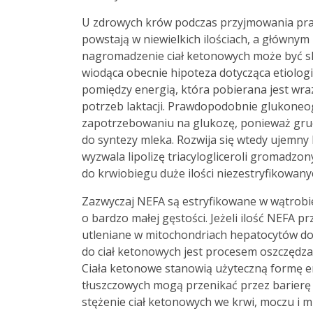
U zdrowych krów podczas przyjmowania pr
powstają w niewielkich ilościach, a główn
nagromadzenie ciał ketonowych może być sk
wiodąca obecnie hipoteza dotycząca etiolo
pomiędzy energią, która pobierana jest wraz
potrzeb laktacji. Prawdopodobnie glukoneog
zapotrzebowaniu na glukozę, ponieważ gru
do syntezy mleka. Rozwija się wtedy ujemny
wyzwala lipolizę triacylogliceroli gromadzo
do krwiobiegu duże ilości niezestryfikowanyc
Zazwyczaj NEFA są estryfikowane w wątrobie
o bardzo małej gęstości. Jeżeli ilość NEFA pr
utleniane w mitochondriach hepatocytów do 
do ciał ketonowych jest procesem oszczędza
Ciała ketonowe stanowią użyteczną formę e
tłuszczowych mogą przenikać przez barierę
stężenie ciał ketonowych we krwi, moczu i 