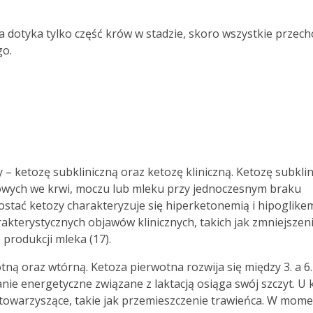
a dotyka tylko część krów w stadzie, skoro wszystkie przec
go.
– ketozę subkliniczną oraz ketozę kliniczną. Ketozę subkli
onowych we krwi, moczu lub mleku przy jednoczesnym braku
postać ketozy charakteryzuje się hiperketonemią i hipoglike
kterystycznych objawów klinicznych, takich jak zmniejszen
 produkcji mleka (17).
tną oraz wtórną. Ketoza pierwotna rozwija się między 3. a 6.
ie energetyczne związane z laktacją osiąga swój szczyt. U
towarzyszące, takie jak przemieszczenie trawieńca. W mome