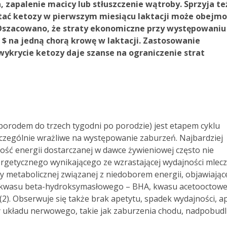
 zapalenie macicy lub stłuszczenie wątroby. Sprzyja te
stać ketozy w pierwszym miesiącu laktacji może obejm
 Oszacowano, że straty ekonomiczne przy występowaniu
 $ na jedną chorą krowę w laktacji. Zastosowanie
wykrycie ketozy daje szanse na ograniczenie strat
 porodem do trzech tygodni po porodzie) jest etapem cyklu
czególnie wrażliwe na występowanie zaburzeń. Najbardziej
ość energii dostarczanej w dawce żywieniowej często nie
rgetycznego wynikającego ze wzrastającej wydajności mlecz
 metabolicznej związanej z niedoborem energii, objawiające
(kwasu beta-hydroksymasłowego – BHA, kwasu acetooctow
 (2). Obserwuje się także brak apetytu, spadek wydajności, ap
y układu nerwowego, takie jak zaburzenia chodu, nadpobudl