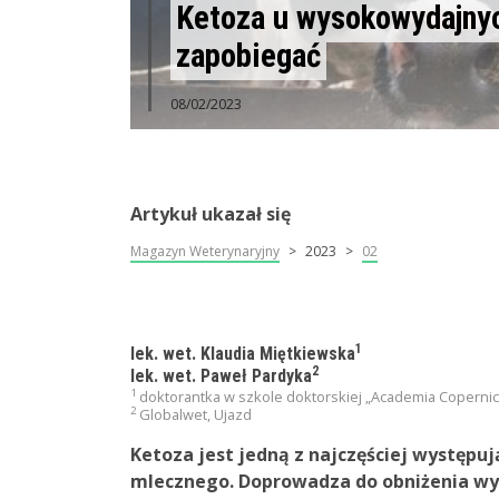
Ketoza u wysokowydajnyc
zapobiegać
08/02/2023
Artykuł ukazał się
Magazyn Weterynaryjny
2023
02
1
lek. wet. Klaudia Miętkiewska
2
lek. wet. Paweł Pardyka
1
doktorantka w szkole doktorskiej „Academia Copernic
2
Globalwet, Ujazd
Ketoza jest jedną z najczęściej występu
mlecznego. Doprowadza do obniżenia wyd