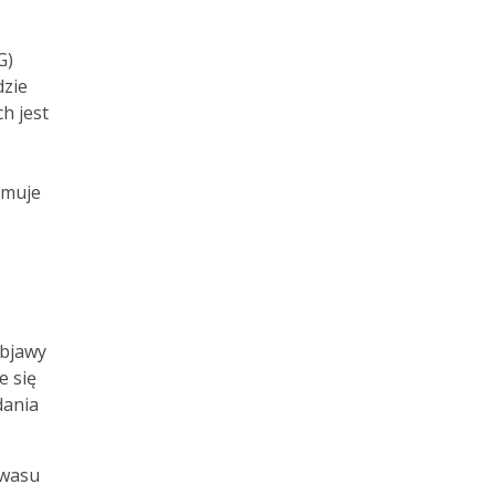
G)
dzie
h jest
amuje
objawy
e się
dania
kwasu