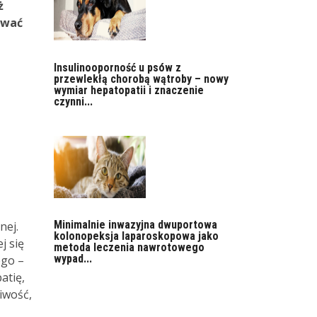
ż
ować
Insulinooporność u psów z
przewlekłą chorobą wątroby – nowy
wymiar hepatopatii i znaczenie
czynni...
Minimalnie inwazyjna dwuportowa
nej.
kolonopeksja laparoskopowa jako
j się
metoda leczenia nawrotowego
wypad...
ego –
atię,
iwość,