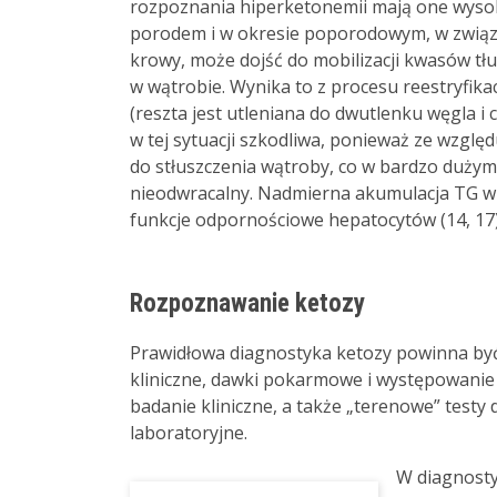
rozpoznania hiperketonemii mają one wysokie
porodem i w okresie poporodowym, w związ
krowy, może dojść do mobilizacji kwasów tłu
w wątrobie. Wynika to z procesu reestryfika
(reszta jest utleniana do dwutlenku węgla i
w tej sytuacji szkodliwa, ponieważ ze wzgl
do stłuszczenia wątroby, co w bardzo dużym s
nieodwracalny. Nadmierna akumulacja TG w 
funkcje odpornościowe hepatocytów (14, 17)
Rozpoznawanie ketozy
Prawidłowa diagnostyka ketozy powinna być
kliniczne, dawki pokarmowe i występowanie
badanie kliniczne, a także „terenowe” testy
laboratoryjne.
W diagnosty