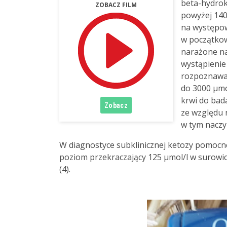
beta-hydrok
ZOBACZ FILM
powyżej 140
na występow
w początkow
narażone na
wystąpienie 
rozpoznawan
do 3000 µmo
krwi do bada
ze względu
w tym naczy
W diagnostyce subklinicznej ketozy pomocn
poziom przekraczający 125 µmol/l w surowic
(4).