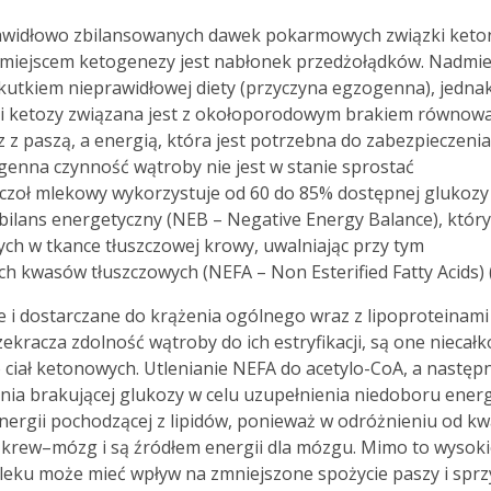
awidłowo zbilansowanych dawek pokarmowych związki ket
ym miejscem ketogenezy jest nabłonek przedżołądków. Nadmi
utkiem nieprawidłowej diety (przyczyna egzogenna), jedna
gii ketozy związana jest z okołoporodowym brakiem równow
 z paszą, a energią, która jest potrzebna do zabezpieczenia
enna czynność wątroby nie jest w stanie sprostać
czoł mlekowy wykorzystuje od 60 do 85% dostępnej glukozy
 bilans energetyczny (NEB – Negative Energy Balance), który
nych w tkance tłuszczowej krowy, uwalniając przy tym
h kwasów tłuszczowych (NEFA – Non Esterified Fatty Acids) (
 i dostarczane do krążenia ogólnego wraz z lipoproteinami
zekracza zdolność wątroby do ich estryfikacji, są one niecałk
ciał ketonowych. Utlenianie NEFA do acetylo-CoA, a następ
nia brakującej glukozy w celu uzupełnienia niedoboru energi
nergii pochodzącej z lipidów, ponieważ w odróżnieniu od k
 krew–mózg i są źródłem energii dla mózgu. Mimo to wysok
mleku może mieć wpływ na zmniejszone spożycie paszy i sprz