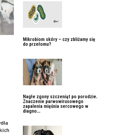
Mikrobiom skóry – czy zbliżamy się
do przełomu?
Nagłe zgony szczeniąt po porodzie.
Znaczenie parwowirusowego
zapalenia mięśnia sercowego w
diagno...
ydła
kich