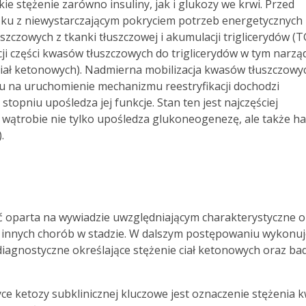
 stężenie zarówno insuliny, jak i glukozy we krwi. Przed
ku z niewystarczającym pokryciem potrzeb energetycznych
szczowych z tkanki tłuszczowej i akumulacji triglicerydów (T
cji części kwasów tłuszczowych do triglicerydów w tym narzą
 ciał ketonowych). Nadmierna mobilizacja kwasów tłuszczowyc
ędu na uruchomienie mechanizmu reestryfikacji dochodzi
topniu upośledza jej funkcje. Stan ten jest najczęściej
wątrobie nie tylko upośledza glukoneogenezę, ale także h
.
 oparta na wywiadzie uwzględniającym charakterystyczne 
 innych chorób w stadzie. W dalszym postępowaniu wykonuj
 diagnostyczne określające stężenie ciał ketonowych oraz ba
ce ketozy subklinicznej kluczowe jest oznaczenie stężenia 