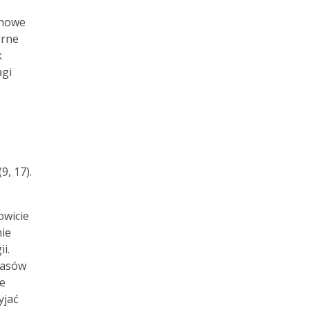
onowe
erne
k
agi
9, 17).
owicie
nie
i.
wasów
ie
yjać