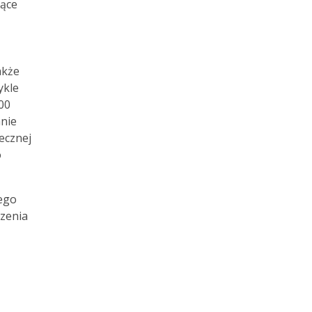
zące
akże
ykle
00
anie
lecznej
o
ego
rzenia