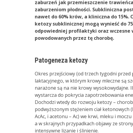
zaburzeń jak przemieszczenie trawieńca,
zaburzeniom płodności. Subkliniczna po
nawet do 60% krów, a kliniczna do 15%.
ketozy subklinicznej mogą wynieść do 75
odpowiedniej profilaktyki oraz wczesne 
powodowanych przez tę chorobę.
Patogeneza ketozy
Okres przejściowy (od trzech tygodni przed
laktacyjnego, w którym krowy mleczne są sz
narażone są na nie krowy wysokowydajne. Il
wystarcza do pokrycia zapotrzebowania ene
Dochodzi wtedy do rozwoju ketozy – choroby
podwyższonym stężeniem ciał ketonowych 
AcAc, i acetonu – Ac) we krwi, mleku i moczu
a w skrajnych przypadkach objawy ze stron
intensywne lizanie i ślinienie.