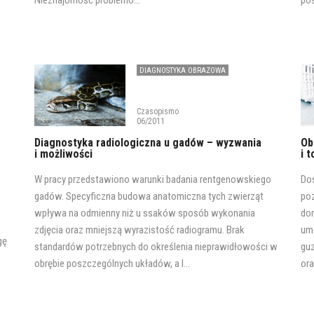
Nieznajomość problemó...
po
DIAGNOSTYKA OBRAZOWA
Czasopismo
06/2011
Diagnostyka radiologiczna u gadów – wyzwania
Ob
i możliwości
i 
W pracy przedstawiono warunki badania rentgenowskiego
Dos
gadów. Specyficzna budowa anatomiczna tych zwierząt
poz
wpływa na odmienny niż u ssaków sposób wykonania
dom
zdjęcia oraz mniejszą wyrazistość radiogramu. Brak
um
gę
standardów potrzebnych do określenia nieprawidłowości w
guz
obrębie poszczególnych układów, a l...
ora