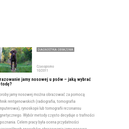
DIAGNOSTYKA OBRAZOWA
LARYNGOLOGIA
Czasopismo
10/2011
razowanie jamy nosowej u psów – jaką wybrać
todę?
oroby jamy nosowej można obrazować za pomocą
hnik rentgenowskich (radiografia, tomografia
puterowa), rynoskopii lub tomografii rezonansu
netycznego. Wybór metody często decyduje o trafności
poznania. Celem pracy była ocena przydatności