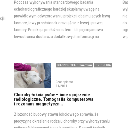
Podczas wykonywania standardowego badania
Bad
echokardiograficznego bardziej skupiamy uwagę na
wyk
prawidłowym odwzorowaniu projekcji obejmujących lewą
nie
ji i
komorę, lewy przedsionek oraz ujście z lewej i prawej
do 
komory. Projekcja podłużna cztero- lub pięciojamowa
ogr
lewostronna dostarcza dodatkowych informacji na...
w p
DIAGNOSTYKA OBRAZOWA
ORTOPEDIA
Czasopismo
11/2011
Choroby łokcia psów – inne spojrzenie
radiologiczne. Tomografia komputerowa
i rezonans magnetyczn...
Złożoność budowy stawu łokciowego sprawia, że
precyzyjne określenie rodzaju choroby przy wykorzystaniu