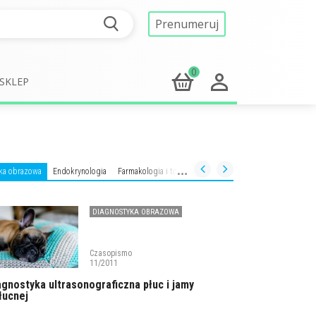
Prenumeruj
0
SKLEP
ka obrazowa
Endokrynologia
Farmakologia i toksykologia
Gastroenterologia
Geria
DIAGNOSTYKA OBRAZOWA
Czasopismo
11/2011
agnostyka ultrasonograficzna płuc i jamy
łucnej