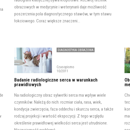
radiografii klasycznej bywa kłopotliwe. Rozwój technik
obrazowych w medycynie i weterynarii daje możliwość
na
poszerzenia pola diagnostycznego stawów, w tym stawu
łokciowego. Coraz większe znaczeni...
DIAGNOSTYKA OBRAZOWA
KARDIOLOGIA
Czasopismo
10/2011
Badanie radiologiczne serca w warunkach
Ob
prawidłowych
me
de
Na radiologiczny obraz sylwetki serca ma wpływ wiele
Ch
czynników. Należą do nich: rozmiar ciała, rasa, wiek,
tec
kondycja zwierzęcia, faza oddechu i skurczu serca, a także
kom
w
rodzaj projekcji i wartość ekspozycji. Z tego względu
mag
określenie prawidłowej wielkości serca jest utrudnione.
roz