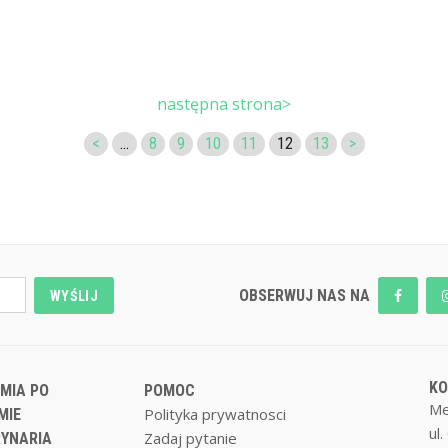
następna strona>
<
...
8
9
10
11
12
13
>
OBSERWUJ NAS NA
WYŚLIJ
K
MIA PO
POMOC
Me
Polityka prywatnosci
MIE
ul
Zadaj pytanie
YNARIA