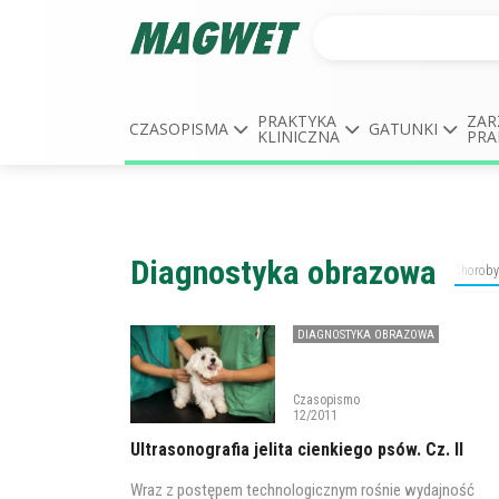
PRAKTYKA
ZAR
CZASOPISMA
GATUNKI
KLINICZNA
PRA
Diagnostyka obrazowa
Anestezjologia
Behawioryzm
Chirurgia
Choroby
DIAGNOSTYKA OBRAZOWA
Czasopismo
12/2011
Ultrasonografia jelita cienkiego psów. Cz. II
Wraz z postępem technologicznym rośnie wydajność