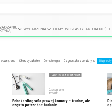
ZĄDZANIE
WYDARZENIA
FILMY
WEBCASTY
AKTUALNOŚCI
KTYKĄ
 wewnętrzne
Choroby zakaźne
Dermatologia
Diagnostyka laboratoryjna
Diagnosty
DIAGNOSTYKA OBRAZOWA
KARDIOLOGIA
Czasopismo
12/2011
Echokardiografia prawej komory – trudne, ale
Di
często potrzebne badanie
op