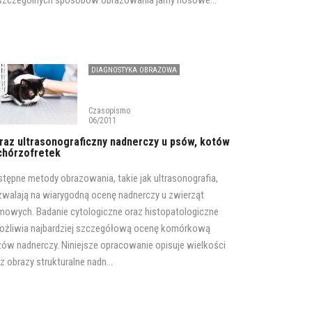
szczególnych sposobów obrazowania jamy nosowe...
DIAGNOSTYKA OBRAZOWA
Czasopismo
06/2011
raz ultrasonograficzny nadnerczy u psów, kotów
tchórzofretek
tępne metody obrazowania, takie jak ultrasonografia,
walają na wiarygodną ocenę nadnerczy u zwierząt
owych. Badanie cytologiczne oraz histopatologiczne
ożliwia najbardziej szczegółową ocenę komórkową
ów nadnerczy. Niniejsze opracowanie opisuje wielkości
z obrazy strukturalne nadn...