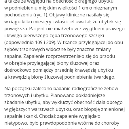
a także ze względu na obecność okrągłego ubytku
w podniebieniu miękkim wielkości 1 cm o nieznanym
pochodzeniu (ryc. 1). Objawy kliniczne nasilały się
w ciągu kilku miesięcy i właściciel uważał, że ubytek się
powiększa. Pacjent nie miał zębów z wyjątkiem prawego
i lewego pierwszego zęba trzonowego szczęki
(odpowiednio 109 i 209). W tkance przylegającej do obu
zębów trzonowych widoczne były znaczne zmiany
zapalne. Zapalenie rozprzestrzeniało się do przodu
w obrębie przylegającej błony śluzowej oraz
dośrodkowo pomiędzy przednią krawędzią ubytku
a krawędzią błony śluzowej podniebienia twardego.
Na początku zalecono badanie radiograficzne zębów
trzonowych i ubytku. Planowano dokładniejsze
zbadanie ubytku, aby wykluczyć obecność ciała obcego
w głębszych warstwach ubytku, oraz biopsję zmienionej
zapalnie tkanki. Chociaż zapalenie wyglądało
nietypowo, było prawdopodobnie wtórne do choroby