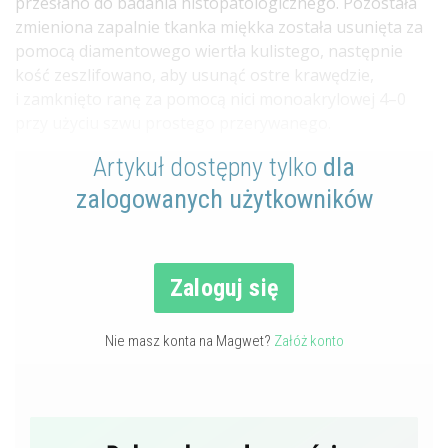
przesłano do badania histopatologicznego. Pozostała
zmieniona zapalnie tkanka miękka została usunięta za
pomocą diamentowego wiertła kulistego, następnie
kość zeszlifowano, aby usunąć ostre krawędzie,
i zamknięto ranę za pomocą nici monoakrylowej 4–0
przy użyciu szwu prostego przerywanego.
Artykuł dostępny tylko
dla
zalogowanych użytkowników
Zaloguj się
Nie masz konta na Magwet?
Załóż konto