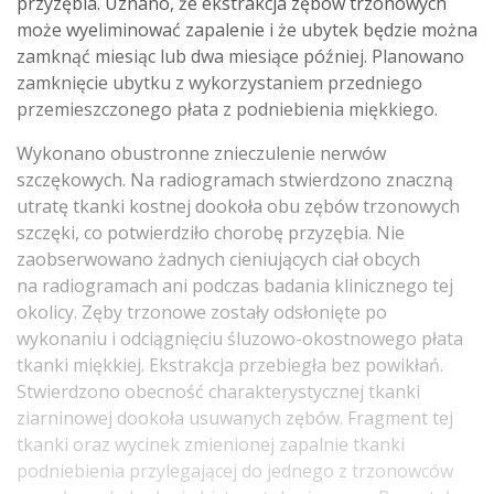
przyzębia. Uznano, że ekstrakcja zębów trzonowych
może wyeliminować zapalenie i że ubytek będzie można
zamknąć miesiąc lub dwa miesiące później. Planowano
zamknięcie ubytku z wykorzystaniem przedniego
przemieszczonego płata z podniebienia miękkiego.
Wykonano obustronne znieczulenie nerwów
szczękowych. Na radiogramach stwierdzono znaczną
utratę tkanki kostnej dookoła obu zębów trzonowych
szczęki, co potwierdziło chorobę przyzębia. Nie
zaobserwowano żadnych cieniujących ciał obcych
na radiogramach ani podczas badania klinicznego tej
okolicy. Zęby trzonowe zostały odsłonięte po
wykonaniu i odciągnięciu śluzowo-okostnowego płata
tkanki miękkiej. Ekstrakcja przebiegła bez powikłań.
Stwierdzono obecność charakterystycznej tkanki
ziarninowej dookoła usuwanych zębów. Fragment tej
tkanki oraz wycinek zmienionej zapalnie tkanki
podniebienia przylegającej do jednego z trzonowców