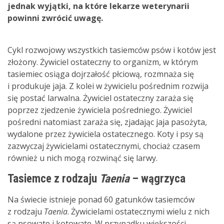
jednak wyjątki, na które lekarze weterynarii
powinni zwrócić uwagę.
Cykl rozwojowy wszystkich tasiemców psów i kotów jest
złożony. Żywiciel ostateczny to organizm, w którym
tasiemiec osiąga dojrzałość płciową, rozmnaża się
i produkuje jaja. Z kolei w żywicielu pośrednim rozwija
się postać larwalna. Żywiciel ostateczny zaraża się
poprzez zjedzenie żywiciela pośredniego. Żywiciel
pośredni natomiast zaraża się, zjadając jaja pasożyta,
wydalone przez żywiciela ostatecznego. Koty i psy są
zazwyczaj żywicielami ostatecznymi, chociaż czasem
również u nich mogą rozwinąć się larwy.
Tasiemce z rodzaju
Taenia
– wągrzyca
Na świecie istnieje ponad 60 gatunków tasiemców
z rodzaju
Taenia
. Żywicielami ostatecznymi wielu z nich
są psowate i kotowate. W przypadku większości