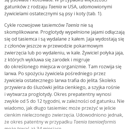
gatunków z rodzaju
Taenia
w USA, udomowionymi
żywicielami ostatecznymi są psy i koty (tab. 1).
Cykle rozwojowe tasiemców
Taenia
nie są
skomplikowane. Proglotydy wypełnione jajami odłączają
się od tasiemca i są wydalane z kałem. Jaja wydostają się
z członów jeszcze w przewodzie pokarmowym
zwierzęcia lub po wydaleniu, w kale. Żywiciel połyka jaja,
z których wykluwa się zarodek i migruje
do określonego miejsca w organizmie. Tam rozwija się
larwa. Po spożyciu żywiciela pośredniego przez
żywiciela ostatecznego larwa trafia do jelita. Skoleks
przywiera do śluzówki jelita cienkiego, a szyjka rośnie
i wytwarza proglotydy. Okres prepatentny wynosi
zwykle od 5 do 12 tygodni, w zależności od gatunku. Nie
wiadomo, jak długo tasiemiec może przeżyć w jelicie
cienkim nieleczonego zwierzęcia. Udowodniono jednak,
że okres patentny w przypadku
Taenia taeniaeformis
może trwać aż 34 miesiące.