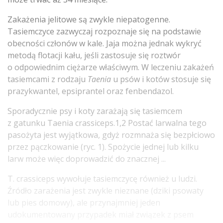
Zakażenia jelitowe są zwykle niepatogenne.
Tasiemczyce zazwyczaj rozpoznaje się na podstawie
obecności członów w kale. Jaja można jednak wykryć
metodą flotacji kału, jeśli zastosuje się roztwór
o odpowiednim ciężarze właściwym. W leczeniu zakażeń
tasiemcami z rodzaju
Taenia
u psów i kotów stosuje się
prazykwantel, epsiprantel oraz fenbendazol.
Sporadycznie psy i koty zarażają się tasiemcem
z gatunku Taenia crassiceps.1,2 Postać larwalna tego
pasożyta jest wyjątkowa, gdyż rozmnaża się bezpłciowo
przez pączkowanie (ryc. 1). Spożycie jednej lub kilku
larw może więc doprowadzić do znacznej ...
T. crassiceps wywołuje tasiemczycę również u ludzi.
Źródło zarażenia jest zwykle nieznane (dziki psowaty
lub pies domowy), ale przynajmniej jeden
udokumentowany przypadek miał związek z psem