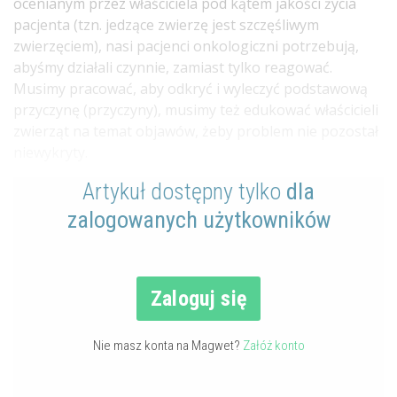
ocenianym przez właściciela pod kątem jakości życia
pacjenta (tzn. jedzące zwierzę jest szczęśliwym
zwierzęciem), nasi pacjenci onkologiczni potrzebują,
abyśmy działali czynnie, zamiast tylko reagować.
Musimy pracować, aby odkryć i wyleczyć podstawową
przyczynę (przyczyny), musimy też edukować właścicieli
zwierząt na temat objawów, żeby problem nie pozostał
niewykryty.
Artykuł dostępny tylko
dla
zalogowanych użytkowników
Zaloguj się
Nie masz konta na Magwet?
Załóż konto