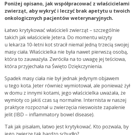
Poniżej opisano, jak współpracować z właścicielami
zwierząt, aby wykryć i leczyć brak apetytu u twoich
onkologicznych pacjentów weterynaryjnych.
Łatwo krytykować właścicieli zwierząt – szczególnie
takich jak właściciele Jetera. Do momentu wizyty
u lekarza 10-letni kot stracił niemal jedną trzecią swojej
masy ciała. Właścicielka nie była nawet pierwszą osobą,
która to zauważyła. Zwróciła na to uwagę jej teściowa,
która przyjechała na Święto Dziękczynienia.
Spadek masy ciała nie był jednak jedynym objawem
u tego kota. Jeter również wymiotował, ale ponieważ żył
w domu z innymi kotami, jego właścicielka uważała, że
wymioty co jakiś czas są normalne. Internista w naszej
praktyce rozpoznał u zwierzęcia nieswoiste zapalenie
jelit (IBD – inflammatory bowel disease).
Tak jak pisałam, łatwo jest krytykować. Kto pozwala, by
jego zwierzę tak bardzo schudło?