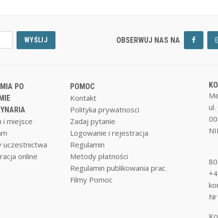
OBSERWUJ NAS NA
WYŚLIJ
K
MIA PO
POMOC
Me
Kontakt
MIE
ul
Polityka prywatnosci
YNARIA
00
 i miejsce
Zadaj pytanie
NI
am
Logowanie i rejestracja
 uczestnictwa
Regulamin
racja online
Metody płatności
80
Regulamin publikowania prac
+4
Filmy Pomoc
ko
Nr
Ko