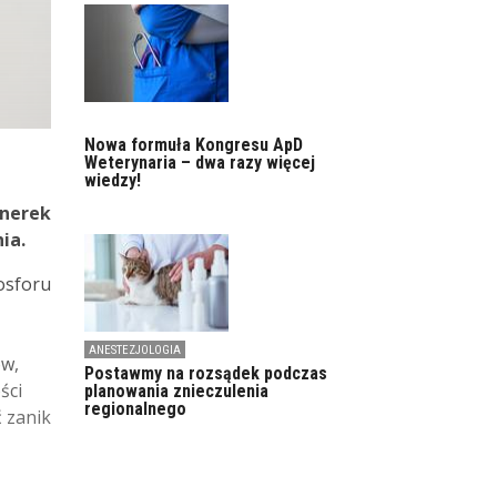
Nowa formuła Kongresu ApD
Weterynaria – dwa razy więcej
wiedzy!
 nerek
ia.
osforu
ANESTEZJOLOGIA
ów,
Postawmy na rozsądek podczas
ści
planowania znieczulenia
regionalnego
 zanik