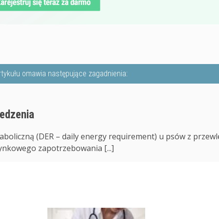
rtykułu omawia następujące zagadnienia:
jedzenia
boliczną (DER – daily energy requirement) u psów z przewl
ynkowego zapotrzebowania [...]