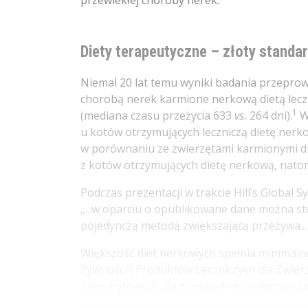
przewlekłej choroby nerek.
Diety terapeutyczne – złoty standa
Niemal 20 lat temu wyniki badania przeprowa
chorobą nerek karmione nerkową dietą leczn
1
(mediana czasu przeżycia 633
vs.
264 dni).
W
u kotów otrzymujących leczniczą dietę ne
w porównaniu ze zwierzętami karmionymi di
z kotów otrzymujących dietę nerkową, natom
Podczas prezentacji w trakcie Hill’s Globa
„...w oparciu o opublikowane dane można stw
pojedynczą metodą zwiększającą przeżywa...
Większość diet nerkowych spełnia minimal
Żywności i Produktów Leczniczych dla Zwierz
karm bytowych dla zdrowych dorosłych psów i