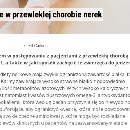
 w przewlekłej chorobie nerek
Ed Carlson
em w postępowaniu z pacjentami z przewlekłą chorobą
t, a także w jaki sposób zachęcić te zwierzęta do jedzen
diety nerkowe mają zwykle ograniczoną zawartość białka, f
a. Karmy zawierające wysoko strawne białko z odpowiednio
ilość metabolitów azotowych. W tych wysoko kalorycznych
j jest natomiast kwasów tłuszczowych omega-3, antyoksydant
pokaliemii, która według badań przyczynia się do niewydolno
 buforujące, aby ograniczyć kwasicę, która może powodować
rają zwykle zbędne aminokwasy, które mogą być rozkładane
 objawów klinicznych u pacjentów na zaawansowanym etapie