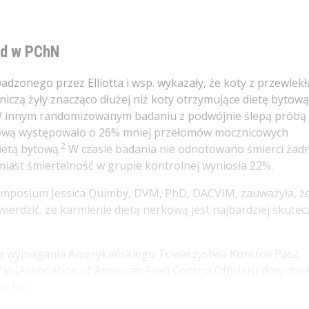
rd w PChN
dzonego przez Elliotta i wsp. wykazały, że koty z przewlekł
iczą żyły znacząco dłużej niż koty otrzymujące dietę bytową
 innym randomizowanym badaniu z podwójnie ślepą próbą
rkową występowało o 26% mniej przełomów mocznicowych
2
etą bytową.
W czasie badania nie odnotowano śmierci żad
iast śmiertelność w grupie kontrolnej wyniosła 22%.
l Symposium Jessica Quimby, DVM, PhD, DACVIM, zauważyła, ż
ierdzić, że karmienie dietą nerkową jest najbardziej skute
ne wymagania Amerykańskiego Towarzystwa Kontroli Pasz,
ąt (Association of American Feed Control Officials) dotycząc
 kot...