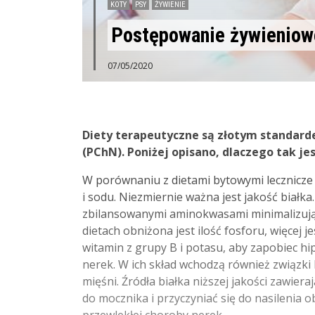
KOTY
PSY
ŻYWIENIE
Postępowanie żywieniowe
07/05/2020
Diety terapeutyczne są złotym standard
(PChN). Poniżej opisano, dlaczego tak jes
W porównaniu z dietami bytowymi lecznicze 
i sodu. Niezmiernie ważna jest jakość białk
zbilansowanymi aminokwasami minimalizują 
dietach obniżona jest ilość fosforu, więce
witamin z grupy B i potasu, aby zapobiec hi
nerek. W ich skład wchodzą również związki
mięśni. Źródła białka niższej jakości zawie
do mocznika i przyczyniać się do nasilenia