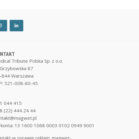
ONTAKT
dical Tribune Polska Sp. z o.o.
. Grzybowska 87
-844 Warszawa
P: 521-008-60-45
1 044 415
8 (22) 444 24 44
ntakt@magwet.pl
 konta: 13 1600 1068 0003 0102 0949 9001
ntakt w sprawie reklam:
magwet-