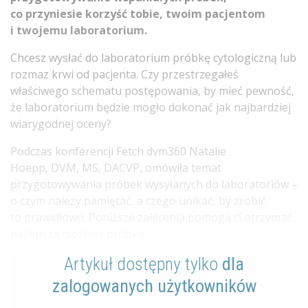
co przyniesie korzyść tobie, twoim pacjentom
i twojemu laboratorium.
Chcesz wysłać do laboratorium próbkę cytologiczną lub
rozmaz krwi od pacjenta. Czy przestrzegałeś
właściwego schematu postępowania, by mieć pewność,
że laboratorium będzie mogło dokonać jak najbardziej
wiarygodnej oceny?
Podczas konferencji Fetch dvm360 Natalie
Hoepp, DVM, MS, DACVP, omówiła temat
przygotowywania próbek wysyłanych do laboratoriów –
o czym należy pamiętać, a czego unikać, by zrobić
to prawidłowo. Poniższe zalecenia pomogą ci otrzymać
najlepszą możliwą próbkę.
Artykuł dostępny tylko
dla
zalogowanych użytkowników