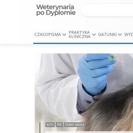
PRAKTYKA
CZASOPISMA
GATUNKI
WYD
KLINICZNA
KOTY
PSY
STANY NAGŁE