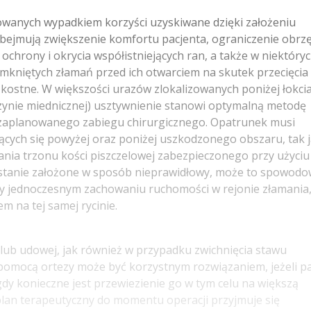
wanych wypadkiem korzyści uzyskiwane dzięki założeniu
ejmują zwiększenie komfortu pacjenta, ograniczenie obrz
ochrony i okrycia współistniejących ran, a także w niektóry
kniętych złamań przed ich otwarciem na skutek przecięcia
 kostne. W większości urazów zlokalizowanych poniżej łokci
czynie miednicznej) usztywnienie stanowi optymalną metodę
aplanowanego zabiegu chirurgicznego. Opatrunek musi
cych się powyżej oraz poniżej uszkodzonego obszaru, tak 
ania trzonu kości piszczelowej zabezpieczonego przy użyciu
zostanie założone w sposób nieprawidłowy, może to spowod
zy jednoczesnym zachowaniu ruchomości w rejonie złamania
 na tej samej rycinie.
 lub udowej, jak również w przypadku zwichnięcia stawu
pomocą ortezy może być korzystnym rozwiązaniem, jeżeli pa
dy konieczne jest przewiezienie go w tym celu na większą
 plan terapeutyczny do momentu operacji przyjmuje się