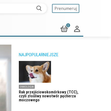
Prenumeruj
0
NAJPOPULARNIEJSZE
ONKOLOGIA
Rak przejściowokomórkowy (TCC),
czyli złośliwy nowotwór pęcherza
moczowego