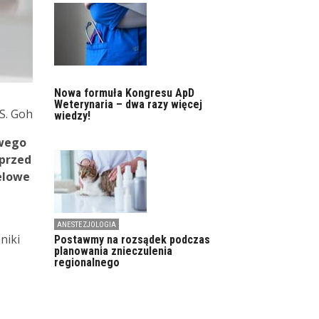
Nowa formuła Kongresu ApD
Weterynaria – dwa razy więcej
.S. Goh
wiedzy!
owego
 przed
elowe
ANESTEZJOLOGIA
niki
Postawmy na rozsądek podczas
planowania znieczulenia
regionalnego