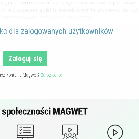
ywnym leczeniem przeciwbólowym. Bardzo ważne jest także
odnie z zasadami gojenia metodą otwartą, ponieważ stanow
e tymczasowego usztywnienia kończyny.
lko
dla zalogowanych użytkowników
Zaloguj się
asz konta na Magwet?
Załóż konto