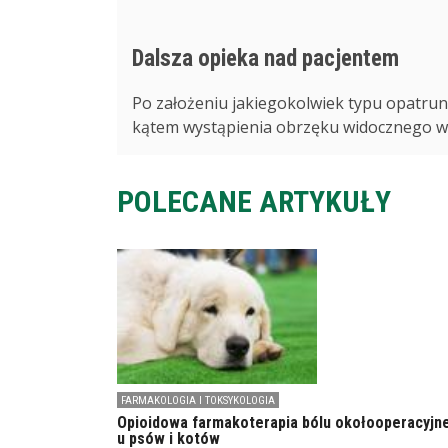
Dalsza opieka nad pacjentem
Po założeniu jakiegokolwiek typu opatrun
kątem wystąpienia obrzęku widocznego w o
POLECANE ARTYKUŁY
FARMAKOLOGIA I TOKSYKOLOGIA
Opioidowa farmakoterapia bólu okołooperacyjn
u psów i kotów