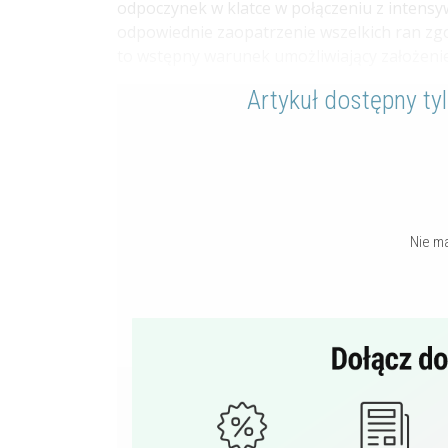
odpoczynek w klatce w połączeniu z intens
odpowiednie zaopatrzenie wszelkich ran zg
to wstępny warunek umożliwiający założeni
Artykuł dostępny ty
Nie m