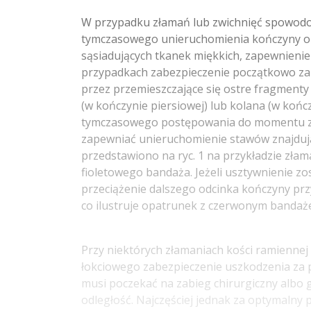
W przypadku złamań lub zwichnięć spowodo
tymczasowego unieruchomienia kończyny ob
sąsiadujących tkanek miękkich, zapewnienie 
przypadkach zabezpieczenie początkowo zam
przez przemieszczające się ostre fragmenty
(w kończynie piersiowej) lub kolana (w koń
tymczasowego postępowania do momentu z
zapewniać unieruchomienie stawów znajdują
przedstawiono na ryc. 1 na przykładzie złam
fioletowego bandaża. Jeżeli usztywnienie 
przeciążenie dalszego odcinka kończyny pr
co ilustruje opatrunek z czerwonym bandażem
Przy niektórych złamaniach kości ramiennej
łokciowego zabezpieczenie uszkodzenia za 
musi poczekać na zabieg chirurgiczny albo g
odległość. Najczęściej jednak za optymalny