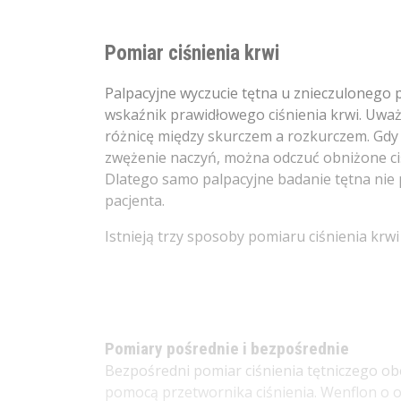
Pomiar ciśnienia krwi
Palpacyjne wyczucie tętna u znieczulonego p
wskaźnik prawidłowego ciśnienia krwi. Uważ
różnicę między skurczem a rozkurczem. Gdy j
zwężenie naczyń, można odczuć obniżone ci
Dlatego samo palpacyjne badanie tętna nie 
pacjenta.
Istnieją trzy sposoby pomiaru ciśnienia krw
Pomiary pośrednie i bezpośrednie
Bezpośredni pomiar ciśnienia tętniczego obe
pomocą przetwornika ciśnienia. Wenflon o 