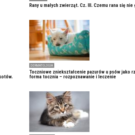
Rany u małych zwierząt. Cz. III. Czemu rana się nie 
DERMATOLOGIA
Toczniowe zniekształcenie pazurów u psów jako r
kotów.
forma tocznia – rozpoznawanie i leczenie