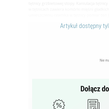
tętnicy grzbietowej stopy. Kaniulacja tętn
w tętnicach zawiera komórki mięśni gładkich
umieszczeniu cewnika w tętnicy pomiar ten je
Artykuł dostępny ty
Nie m