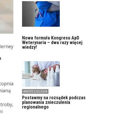
Nowa formuła Kongresu ApD
Weterynaria – dwa razy więcej
erney
wiedzy!
a
topnia
mianą
ANESTEZJOLOGIA
Postawmy na rozsądek podczas
planowania znieczulenia
troby,
regionalnego
ni