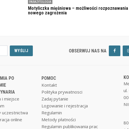
PARAZYTOLOGIA
Motyliczka mięśniowa – możliwości rozpoznawania
nowego zagrożenia
OBSERWUJ NAS NA
WYŚLIJ
K
MIA PO
POMOC
Me
Kontakt
MIE
ul
Polityka prywatnosci
YNARIA
00
 i miejsce
Zadaj pytanie
NI
am
Logowanie i rejestracja
 uczestnictwa
Regulamin
racja online
Metody płatności
80
Regulamin publikowania prac