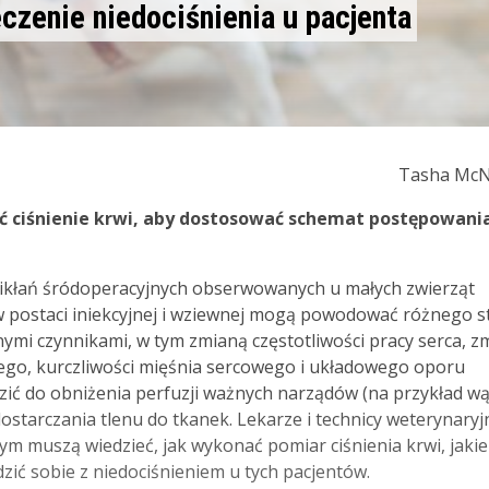
eczenie niedociśnienia u pacjenta
Tasha McN
ć ciśnienie krwi, aby dostosować schemat postępowani
owikłań śródoperacyjnych obserwowanych u małych zwierząt
 w postaci iniekcyjnej i wziewnej mogą powodować różnego s
nymi czynnikami, w tym zmianą częstotliwości pracy serca, z
ego, kurczliwości mięśnia sercowego i układowego oporu
ić do obniżenia perfuzji ważnych narządów (na przykład wą
ostarczania tlenu do tkanek. Lekarze i technicy weterynaryj
ym muszą wiedzieć, jak wykonać pomiar ciśnienia krwi, jakie
dzić sobie z niedociśnieniem u tych pacjentów.