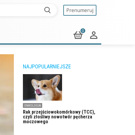
Prenumeruj
0
NAJPOPULARNIEJSZE
ONKOLOGIA
Rak przejściowokomórkowy (TCC),
czyli złośliwy nowotwór pęcherza
moczowego