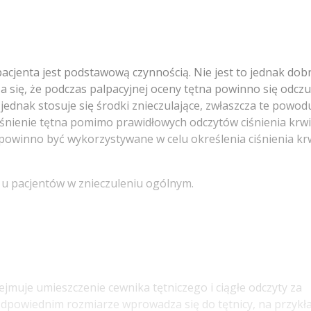
acjenta jest podstawową czynnością. Nie jest to jednak dob
a się, że podczas palpacyjnej oceny tętna powinno się odcz
ednak stosuje się środki znieczulające, zwłaszcza te powod
śnienie tętna pomimo prawidłowych odczytów ciśnienia krwi
powinno być wykorzystywane w celu określenia ciśnienia kr
i u pacjentów w znieczuleniu ogólnym.
jmuje umieszczenie cewnika tętniczego i ciągłe odczyty za
odpowiednim rozmiarze wprowadza się do tętnicy, na przykł