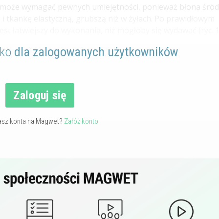
icy może wymagać pewnych umiejętności, ponieważ błona śr
 i tkankę elastyczną, grubszą niż w żyłach. Po prawidłowym
st łatwiejszy do wykonania, niż mogłoby się wydawać (ryc. 1
lko
dla zalogowanych użytkowników
Zaloguj się
asz konta na Magwet?
Załóż konto