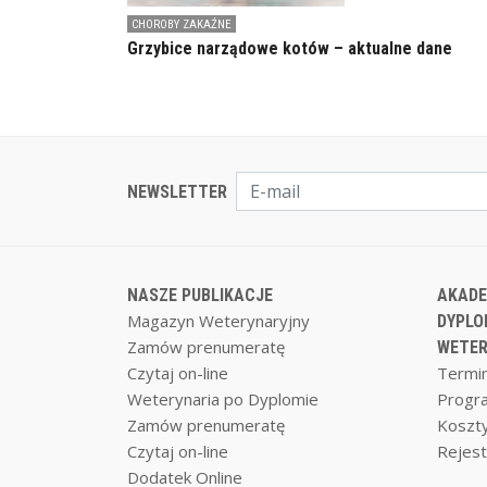
CHOROBY ZAKAŹNE
Grzybice narządowe kotów – aktualne dane
NEWSLETTER
NASZE PUBLIKACJE
AKADE
Magazyn Weterynaryjny
DYPLO
Zamów prenumeratę
WETER
Czytaj on-line
Termin
Weterynaria po Dyplomie
Progr
Zamów prenumeratę
Koszty
Czytaj on-line
Rejest
Dodatek Online