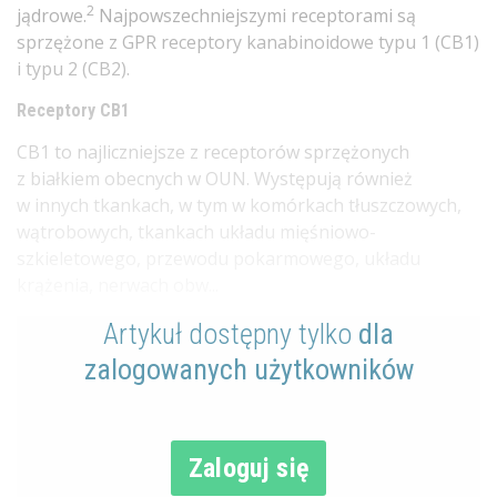
2
jądrowe.
Najpowszechniejszymi receptorami są
sprzężone z GPR receptory kanabinoidowe typu 1 (CB1)
i typu 2 (CB2).
Receptory CB1
CB1 to najliczniejsze z receptorów sprzężonych
z białkiem obecnych w OUN. Występują również
w innych tkankach, w tym w komórkach tłuszczowych,
wątrobowych, tkankach układu mięśniowo-
szkieletowego, przewodu pokarmowego, układu
krążenia, nerwach obw...
Artykuł dostępny tylko
dla
zalogowanych użytkowników
Zaloguj się