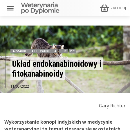
ZALOGUJ
FARMAKOLOGIA I TOKSYKOLOGIA
KOTY
PSY
Układ endokanabinoidowy i
fitokanabinoidy
11/05/2022
Gary Richter
Wykorzystanie konopi indyjskich w medycynie
weterynaryjnej to temat cieszący się w ostatnich