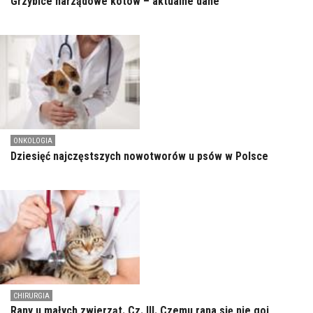
Grzybice narządowe kotów – aktualne dane
ONKOLOGIA
Dziesięć najczęstszych nowotworów u psów w Polsce
CHIRURGIA
Rany u małych zwierząt. Cz. III. Czemu rana się nie goi