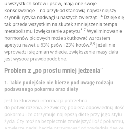
u wszystkich kotów i psów, mają one swoje
konsekwencje – na przykład stanowią najważniejszy
3,4
czynnik ryzyka nadwagi u naszych zwierząt.
Dzieje się
tak przede wszystkim na skutek zmniejszenia tempa
5-7
metabolizmu i zwiększenie apetytu.
Wyeliminowanie
hormonów płciowych może skutkować wzrostem
8,9
apetytu nawet u 63% psów i 23% kotów.
Jeżeli nie
wprowadzi się zmian w diecie, zwiększenie masy ciała
jest wysoce prawdopodobne.
Problem z „po prostu mniej jedzenia”
1. Takie podejście nie bierze pod uwagę rodzaju
podawanego pokarmu oraz diety
Jest to kluczowa informacja potrzebna
do potwierdzenia, że zwierzę pobiera odpowiednią ilość
pokarmu i że otrzymuje najlepszą dietę przy jego stylu
życia. Czy można bezpiecznie zmniejszyć ilość pokarmu,
a zwierzę nadal będzie otrzymywać odpowiednią dawkę