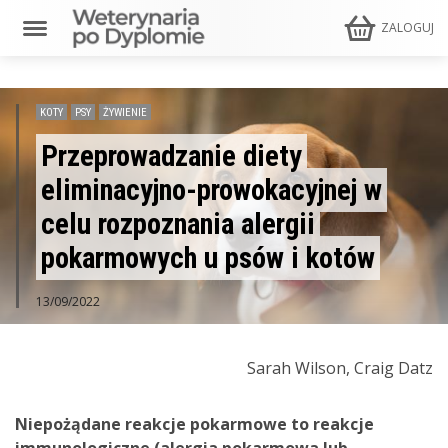
ZALOGUJ
KOTY
PSY
ŻYWIENIE
Przeprowadzanie diety
eliminacyjno-prowokacyjnej w
celu rozpoznania alergii
pokarmowych u psów i kotów
13/09/2022
Sarah Wilson, Craig Datz
Niepożądane reakcje pokarmowe to reakcje
immunologiczne (alergia pokarmowa lub