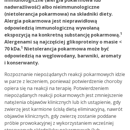
nadwrażliwość) albo nieimmunologiczne
(nietolerancja pokarmowa) na składniki diety.
Alergia pokarmowa jest nieprawidłową
odpowiedzią immunologiczną wywołaną
1
ekspozycją na konkretną substancję pokarmową.
Alergenami są najczęściej glikoproteiny o masie <
1
70 kDa.
Nietolerancja pokarmowa może być
odpowiedzią na węglowodany, barwniki, aromaty
i konserwanty.
Rozpoznanie niepożądanych reakcji pokarmowych idzie
w parze z leczeniem, ponieważ potwierdzenie choroby
opiera się na reakcji na terapię. Potwierdzeniem
niepożądanych reakcji pokarmowych jest zmniejszenie
natężenia objawów klinicznych lub ich ustąpienie, gdy
zwierzę jest karmione ścisłą dietą eliminacyjną, nawrót
objawów klinicznych, gdy zwierzę zostanie poddane
próbie prowokacyjnej z wykorzystaniem wcześniej
stosowanych składników pokarmowych (lub