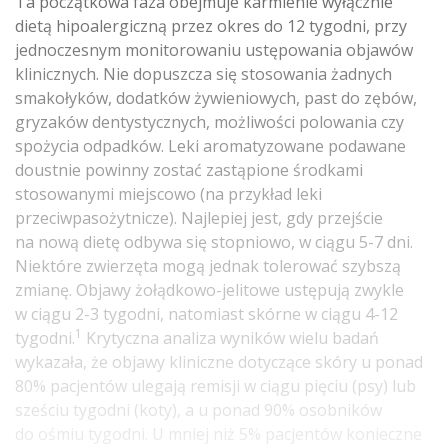
Ta początkowa faza obejmuje karmienie wyłącznie
dietą hipoalergiczną przez okres do 12 tygodni, przy
jednoczesnym monitorowaniu ustępowania objawów
klinicznych. Nie dopuszcza się stosowania żadnych
smakołyków, dodatków żywieniowych, past do zębów,
gryzaków dentystycznych, możliwości polowania czy
spożycia odpadków. Leki aromatyzowane podawane
doustnie powinny zostać zastąpione środkami
stosowanymi miejscowo (na przykład leki
przeciwpasożytnicze). Najlepiej jest, gdy przejście
na nową dietę odbywa się stopniowo, w ciągu 5-7 dni.
Niektóre zwierzęta mogą jednak tolerować szybszą
zmianę. Objawy żołądkowo-jelitowe ustępują zwykle
w ciągu 2-3 tygodni, natomiast skórne w ciągu 4-12
1
tygodni.
Krytyczna analiza wyników wielu badań
wykazała, że objawy kliniczne dotyczące skóry u ponad
80% pacjentów ulegają remisji w ciągu pięciu (psy) lub
sześciu tygodni (koty), a u ponad 90% osobników
do ośmiu tygodni. U mniej niż 5% pacjentów konieczne