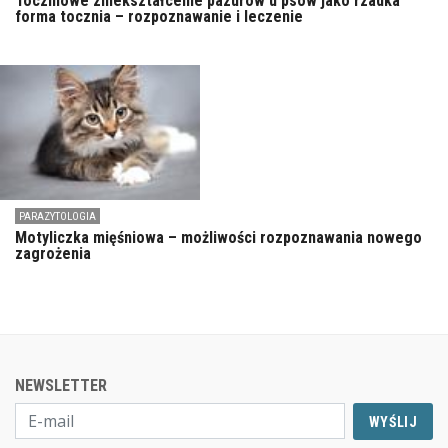
Toczniowe zniekształcenie pazurów u psów jako rzadka
forma tocznia – rozpoznawanie i leczenie
PARAZYTOLOGIA
Motyliczka mięśniowa – możliwości rozpoznawania nowego
zagrożenia
NEWSLETTER
WYŚLIJ