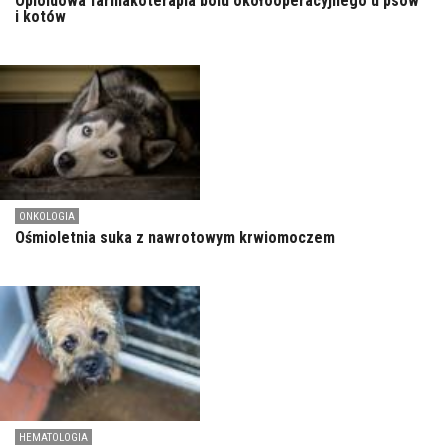
Opioidowa farmakoterapia bólu okołooperacyjnego u psów
i kotów
ONKOLOGIA
Ośmioletnia suka z nawrotowym krwiomoczem
HEMATOLOGIA