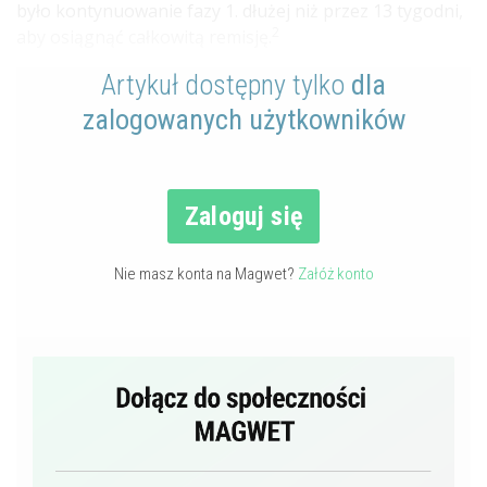
było kontynuowanie fazy 1. dłużej niż przez 13 tygodni,
2
aby osiągnąć całkowitą remisję.
Artykuł dostępny tylko
dla
zalogowanych użytkowników
Zaloguj się
Nie masz konta na Magwet?
Załóż konto