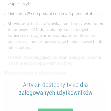
złapać język.
Lidokaina 2% do podania na krtań przed intubacją.
Strzykawka 1 ml z końcówką Luer Lock z wenflonem
teflonowym 22 G do lidokainy. Luer lock jest
konieczny do zagwarantowania, że wenflon nie
odłączy się i nie utknie w drogach oddechowych lub
jamie ustnej.
Roztwór zapobiegający osadzaniu się pary wodnej
na szkle endoskopu w jamie ustnej.
Wyposażenie endoskopowe
Artykuł dostępny tylko
dla
zalogowanych użytkowników