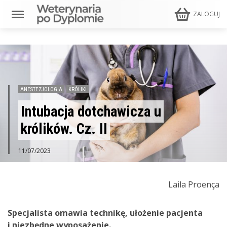
ZALOGUJ
ANESTEZJOLOGIA
KRÓLIKI
Intubacja dotchawicza u
królików. Cz. II
11/07/2023
Laila Proença
Specjalista omawia technikę, ułożenie pacjenta
i niezbędne wyposażenie.