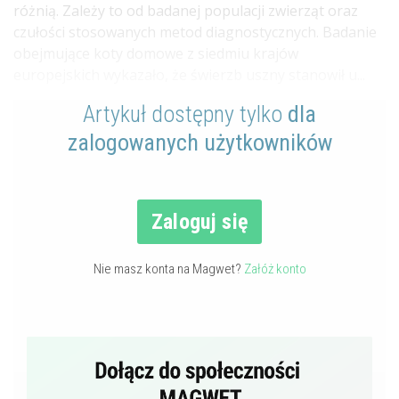
różnią. Zależy to od badanej populacji zwierząt oraz
czułości stosowanych metod diagnostycznych. Badanie
obejmujące koty domowe z siedmiu krajów
europejskich wykazało, że świerzb uszny stanowił u...
Artykuł dostępny tylko
dla
zalogowanych użytkowników
Zaloguj się
Nie masz konta na Magwet?
Załóż konto