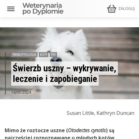
ZALOGUJ
PARAZYTOLOGIA
KOTY
PSY
Świerzb uszny – wykrywanie,
leczenie i zapobieganie
16/05/2024
Susan Little, Kathryn Duncan
Mimo że roztocze uszne (
Otodectes cynotis
) są
najczęściej rozpoznawane u młodych kotów,