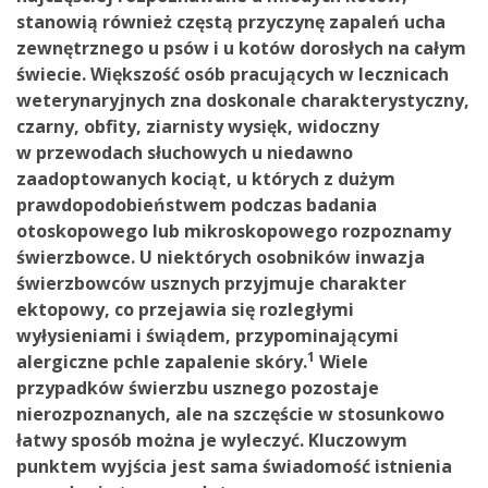
stanowią również częstą przyczynę zapaleń ucha
zewnętrznego u psów i u kotów dorosłych na całym
świecie. Większość osób pracujących w lecznicach
weterynaryjnych zna doskonale charakterystyczny,
czarny, obfity, ziarnisty wysięk, widoczny
w przewodach słuchowych u niedawno
zaadoptowanych kociąt, u których z dużym
prawdopodobieństwem podczas badania
otoskopowego lub mikroskopowego rozpoznamy
świerzbowce. U niektórych osobników inwazja
świerzbowców usznych przyjmuje charakter
ektopowy, co przejawia się rozległymi
wyłysieniami i świądem, przypominającymi
1
alergiczne pchle zapalenie skóry.
Wiele
przypadków świerzbu usznego pozostaje
nierozpoznanych, ale na szczęście w stosunkowo
łatwy sposób można je wyleczyć. Kluczowym
punktem wyjścia jest sama świadomość istnienia