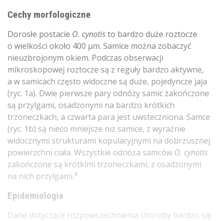
Cechy morfologiczne
Dorosłe postacie
O. cynotis
to bardzo duże roztocze
o wielkości około 400 µm. Samice można zobaczyć
nieuzbrojonym okiem. Podczas obserwacji
mikroskopowej roztocze są z reguły bardzo aktywne,
a w samicach często widoczne są duże, pojedyncze jaja
(ryc. 1a). Dwie pierwsze pary odnóży samic zakończone
są przylgami, osadzonymi na bardzo krótkich
trzoneczkach, a czwarta para jest uwsteczniona. Samce
(ryc. 1b) są nieco mniejsze niż samice, z wyraźnie
widocznymi strukturami kopulacyjnymi na dobrzusznej
powierzchni ciała. Wszystkie odnóża samców
O. cynotis
zakończone są krótkimi trzoneczkami, z osadzonymi
4
na nich przylgami.
Epidemiologia
Dane dotyczące rozpowszechnienia choroby bardzo się