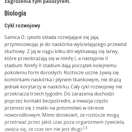
zagrożenia tym pasożytem.
Biologia
Cykl rozwojowy
Samica
O. cynotis
składa rozwijające się jaja,
przymocowując je do naskórka wyścielającego przewód
słuchowy. Z jaj w ciągu kilku dni wykluwają się larwy,
które przeobrażają się w nimfę I, a następnie II
stadium. Nimfy II stadium dają początek kolejnemu
pokoleniu form dorosłych. Roztocze uszne żywią się
komórkami naskórka i płynem tkankowym, nie drążą
jednak korytarzy w naskórku. Cały cykl rozwojowy nie
przekracza trzech tygodni. Do zarażenia dochodzi
poprzez kontakt bezpośredni, a inwazja często
przenosi się z matki na potomstwo w okresie
noworodkowym. Mimo doniesień, że roztocze mogą
przetrwać przez jakiś czas poza organizmem żywiciela,
2,3
uważa się, że czas ten nie jest długi.