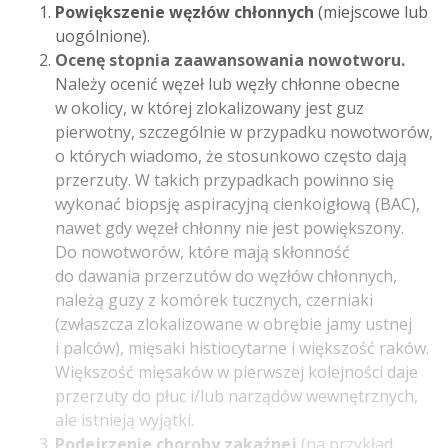
Powiększenie węzłów chłonnych
(miejscowe lub
uogólnione).
Ocenę stopnia zaawansowania nowotworu.
Należy ocenić węzeł lub węzły chłonne obecne
w okolicy, w której zlokalizowany jest guz
pierwotny, szczególnie w przypadku nowotworów,
o których wiadomo, że stosunkowo często dają
przerzuty. W takich przypadkach powinno się
wykonać biopsję aspiracyjną cienkoigłową (BAC),
nawet gdy węzeł chłonny nie jest powiększony.
Do nowotworów, które mają skłonność
do dawania przerzutów do węzłów chłonnych,
należą guzy z komórek tucznych, czerniaki
(zwłaszcza zlokalizowane w obrębie jamy ustnej
i palców), mięsaki histiocytarne i większość raków.
Większość mięsaków w pierwszej kolejności daje
przerzuty do płuc i/lub narządów wewnętrznych,
ale istnieją wyjątki.
Podejrzenie choroby zakaźnej
(na przykład