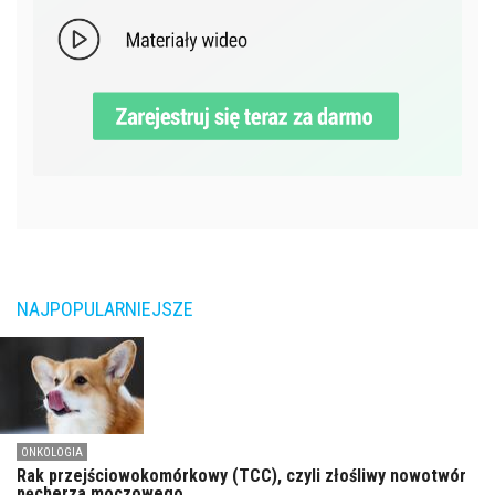
NAJPOPULARNIEJSZE
ONKOLOGIA
Rak przejściowokomórkowy (TCC), czyli złośliwy nowotwór
pęcherza moczowego