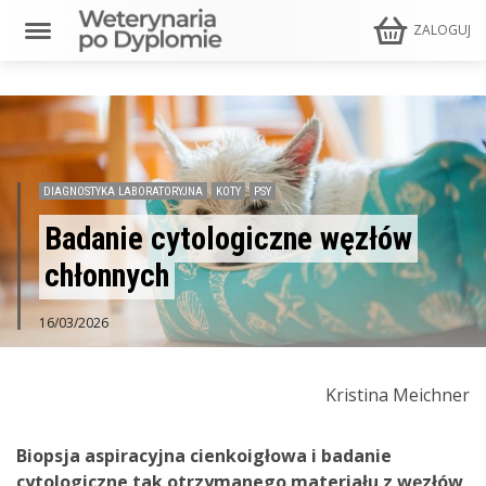
ZALOGUJ
DIAGNOSTYKA LABORATORYJNA
KOTY
PSY
Badanie cytologiczne węzłów
chłonnych
16/03/2026
Kristina Meichner
Biopsja aspiracyjna cienkoigłowa i badanie
cytologiczne tak otrzymanego materiału z węzłów