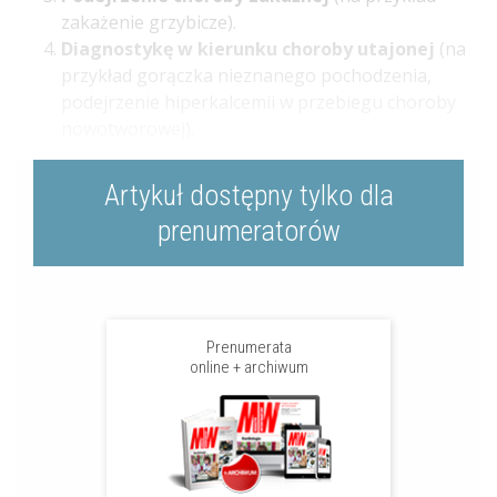
zakażenie grzybicze).
Diagnostykę w kierunku choroby utajonej
(na
przykład gorączka nieznanego pochodzenia,
podejrzenie hiperkalcemii w przebiegu choroby
nowotworowej).
Artykuł dostępny tylko dla
prenumeratorów
Prenumerata
online + archiwum