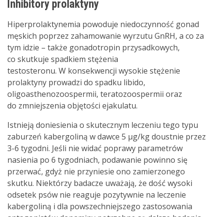
Inhibitory prolaktyny
Hiperprolaktynemia powoduje niedoczynność gonad
męskich poprzez zahamowanie wyrzutu GnRH, a co za
tym idzie – także gonadotropin przysadkowych,
co skutkuje spadkiem stężenia
testosteronu. W konsekwencji wysokie stężenie
prolaktyny prowadzi do spadku libido,
oligoasthenozoospermii, teratozoospermii oraz
do zmniejszenia objętości ejakulatu.
Istnieją doniesienia o skutecznym leczeniu tego typu
zaburzeń kabergoliną w dawce 5 µg/kg doustnie przez
3-6 tygodni. Jeśli nie widać poprawy parametrów
nasienia po 6 tygodniach, podawanie powinno się
przerwać, gdyż nie przyniesie ono zamierzonego
skutku. Niektórzy badacze uważają, że dość wysoki
odsetek psów nie reaguje pozytywnie na leczenie
kabergoliną i dla powszechniejszego zastosowania