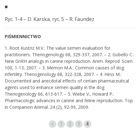
■
Ryc. 1-4 – D. Karska, ryc. 5 – R. Faundez
PIŚMIENNICTWO
1. Root Kustriz M.V.: The value semen evaluation for
practitioners. Theriogenology 68, 329-337, 2007. – 2. Gobello C.:
New GnRH analogs in canine reproduction. Anim. Reprod. Scien.
100, 1-13, 2007. – 3. Memon M.A.: Common causes of dog
infertility. Theriogenology 68, 322-328, 2007. – 4. Hess M.:
Documented and anecdotal effects of certain pharmaceutical
agents used to enhance semen quality in the dog
Theriogenology 66, 613-617. – 5. Wiebe V., Howard P.:
Pharmacologic advances in canine and feline reproduction. Top
in Companion Animal. 24 (2), 92-99, 2009.
<
1
2
3
4