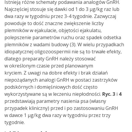
Istnieją różne schematy podawania analogów GnRH.
Najczęściej stosuje się dawki od 1 do 3 µg/kg raz lub
dwa razy w tygodniu przez 3-4 tygodnie. Zazwyczaj
powoduje to dość znaczne zwiększenie liczby
plemników w ejakulacie, objętości ejakulatu,
polepszenie parametrów ruchu oraz spadek odsetka
plemników z wadami budowy (3). W wielu przypadkach
idiopatycznej oligozoospermii nie są to trwałe efekty,
dlatego preparaty GnRH należy stosować
w określonym czasie przed planowanym
kryciem. Z uwagi na dobre efekty i brak działań
niepożądanych analogi GnRH w postaci zastrzyków
podskórnych i domięśniowych dość często
wykorzystywane są w leczeniu niepłodności.
Ryc. 3
i
4
przedstawiają parametry nasienia psa (własny
przypadek kliniczny) przed i po zastosowaniu GnRH
w dawce 1 µg/kg dwa razy w tygodniu przez trzy
tygodnie.