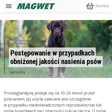
ZALOGUJ
PSY
ROZRÓD
Postępowanie w przypadkach
obniżonej jakości nasienia psów
16/03/2018
Prostaglandynę podaje się na 10-20 minut przed
pobraniem. Jej użycie zalecane jest szczególnie
w przypadku niedoświadczonych reproduktorów lub
psów bojaźliwych bez obecności suki w cieczce. U psów