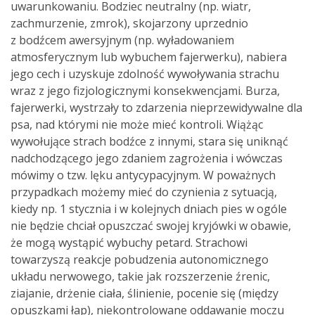
uwarunkowaniu. Bodziec neutralny (np. wiatr,
zachmurzenie, zmrok), skojarzony uprzednio
z bodźcem awersyjnym (np. wyładowaniem
atmosferycznym lub wybuchem fajerwerku), nabiera
jego cech i uzyskuje zdolność wywoływania strachu
wraz z jego fizjologicznymi konsekwencjami. Burza,
fajerwerki, wystrzały to zdarzenia nieprzewidywalne dla
psa, nad którymi nie może mieć kontroli. Wiążąc
wywołujące strach bodźce z innymi, stara się uniknąć
nadchodzącego jego zdaniem zagrożenia i wówczas
mówimy o tzw. lęku antycypacyjnym. W poważnych
przypadkach możemy mieć do czynienia z sytuacją,
kiedy np. 1 stycznia i w kolejnych dniach pies w ogóle
nie będzie chciał opuszczać swojej kryjówki w obawie,
że mogą wystąpić wybuchy petard. Strachowi
towarzyszą reakcje pobudzenia autonomicznego
układu nerwowego, takie jak rozszerzenie źrenic,
ziajanie, drżenie ciała, ślinienie, pocenie się (między
opuszkami łap), niekontrolowane oddawanie moczu