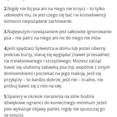
2.
Nigdy nie bij psa ani na niego nie krzycz – to tylko
udowodni mu, że jest czego się bać i w konsekwencji
wzmocni niepożądane zachowanie.
3.
Najlepszym rozwiązaniem jest całkowite ignorowanie
psa – nie patrz na niego ani nic do niego nie mów.
4.
Jeśli spędzasz Sylwestra w domu lub jesteś obecny
podczas burzy, staraj się wyglądać (nawet przesadnie)
na zrelaksowanego i szczęśliwego. Możesz zacząć
bawić się ulubioną zabawką psa (np. wspólnie z innym
domownikiem) i poczekać na jego reakcję. Jeśli się
przyłączy – to bardzo dobrze, jeśli nie – trudno, nie
próbuj bawić się z nim na siłę.
5.
Spacery w okresie narażenia na silne bodźce
dźwiękowe ogranicz do koniecznego minimum. Jeżeli
pies wykazuje objawy paniki, nigdy nie spuszczaj go
ze smyczy.