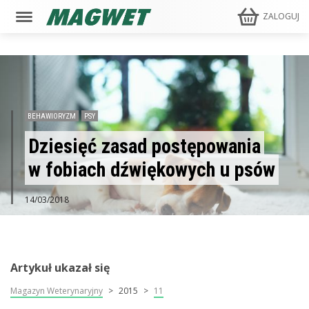
ZALOGUJ
BEHAWIORYZM
PSY
Dziesięć zasad postępowania
w fobiach dźwiękowych u psów
14/03/2018
Artykuł ukazał się
Magazyn Weterynaryjny
2015
11