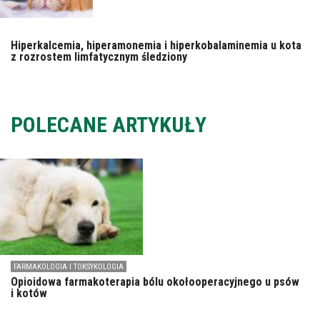
Hiperkalcemia, hiperamonemia i hiperkobalaminemia u kota
z rozrostem limfatycznym śledziony
POLECANE ARTYKUŁY
FARMAKOLOGIA I TOKSYKOLOGIA
Opioidowa farmakoterapia bólu okołooperacyjnego u psów
i kotów