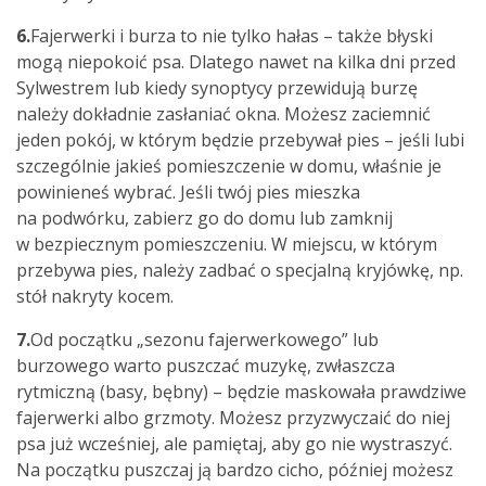
6.
Fajerwerki i burza to nie tylko hałas – także błyski
mogą niepokoić psa. Dlatego nawet na kilka dni przed
Sylwestrem lub kiedy synoptycy przewidują burzę
należy dokładnie zasłaniać okna. Możesz zaciemnić
jeden pokój, w którym będzie przebywał pies – jeśli lubi
szczególnie jakieś pomieszczenie w domu, właśnie je
powinieneś wybrać. Jeśli twój pies mieszka
na podwórku, zabierz go do domu lub zamknij
w bezpiecznym pomieszczeniu. W miejscu, w którym
przebywa pies, należy zadbać o specjalną kryjówkę, np.
stół nakryty kocem.
7.
Od początku „sezonu fajerwerkowego” lub
burzowego warto puszczać muzykę, zwłaszcza
rytmiczną (basy, bębny) – będzie maskowała prawdziwe
fajerwerki albo grzmoty. Możesz przyzwyczaić do niej
psa już wcześniej, ale pamiętaj, aby go nie wystraszyć.
Na początku puszczaj ją bardzo cicho, później możesz