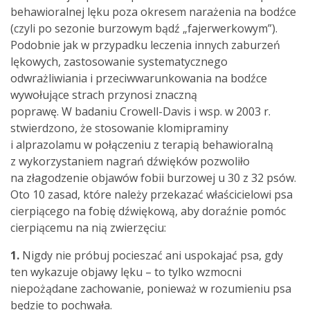
behawioralnej lęku poza okresem narażenia na bodźce
(czyli po sezonie burzowym bądź „fajerwerkowym”).
Podobnie jak w przypadku leczenia innych zaburzeń
lękowych, zastosowanie systematycznego
odwrażliwiania i przeciwwarunkowania na bodźce
wywołujące strach przynosi znaczną
poprawę. W badaniu Crowell-Davis i wsp. w 2003 r.
stwierdzono, że stosowanie klomipraminy
i alprazolamu w połączeniu z terapią behawioralną
z wykorzystaniem nagrań dźwięków pozwoliło
na złagodzenie objawów fobii burzowej u 30 z 32 psów.
Oto 10 zasad, które należy przekazać właścicielowi psa
cierpiącego na fobię dźwiękową, aby doraźnie pomóc
cierpiącemu na nią zwierzęciu:
1.
Nigdy nie próbuj pocieszać ani uspokajać psa, gdy
ten wykazuje objawy lęku – to tylko wzmocni
niepożądane zachowanie, ponieważ w rozumieniu psa
będzie to pochwała.