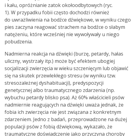
i kału, opróżnianie zatok okołoodbytowych (ryc.
1). W przypadku fobii często dochodzi również
do uwrażliwienia na bodźce dźwiękowe, w wyniku czego
pies zaczyna reagować strachem na bodźce o słabym
natężeniu, które wcześniej nie wywoływały u niego
pobudzenia.
Nadmierna reakcja na dźwięki (burzę, petardy, hałas
uliczny, wystrzały itp.) może być efektem ubogiej
socjalizacji zwierzęcia w wieku szczenięcym lub objawić
się na skutek przewlekłego stresu (w wyniku tzw.
stresozależnej dyshabituacji), predyspozycji
genetycznej albo traumatycznego zdarzenia (np.
wybuchu petardy blisko psa). Aż 60% właścicieli psów
nadmiernie reagujących na dźwięki uważa jednak, że
fobia ich zwierzęcia nie jest związana z konkretnym
zdarzeniem. Jedno z badań, przeprowadzone na dużej
populacji psów z fobią dźwiękową, wykazało, że
traumatyczne doświadczenie jako przyczyna choroby