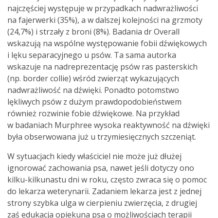
najczęściej występuje w przypadkach nadwrażliwości
na fajerwerki (35%), a w dalszej kolejności na grzmoty
(24,7%) i strzały z broni (8%). Badania dr Overall
wskazują na wspólne występowanie fobii dźwiękowych
i lęku separacyjnego u psów. Ta sama autorka
wskazuje na nadreprezentację psów ras pasterskich
(np. border collie) wśród zwierząt wykazujących
nadwrażliwość na dźwięki. Ponadto potomstwo
lękliwych psów z dużym prawdopodobieństwem
również rozwinie fobie dźwiękowe. Na przykład
w badaniach Murphree wysoka reaktywność na dźwięki
była obserwowana już u trzymiesięcznych szczeniąt.
W sytuacjach kiedy właściciel nie może już dłużej
ignorować zachowania psa, nawet jeśli dotyczy ono
kilku-kilkunastu dni w roku, często zwraca się o pomoc
do lekarza weterynarii. Zadaniem lekarza jest z jednej
strony szybka ulga w cierpieniu zwierzęcia, z drugiej
zaś edukacja opiekuna psa o możliwościach terapii