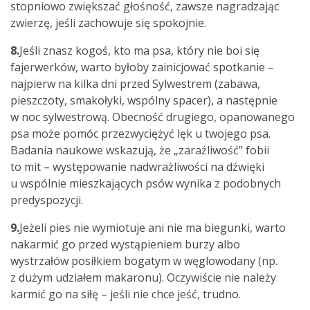
stopniowo zwiększać głośność, zawsze nagradzając
zwierzę, jeśli zachowuje się spokojnie.
8.
Jeśli znasz kogoś, kto ma psa, który nie boi się
fajerwerków, warto byłoby zainicjować spotkanie –
najpierw na kilka dni przed Sylwestrem (zabawa,
pieszczoty, smakołyki, wspólny spacer), a następnie
w noc sylwestrową. Obecność drugiego, opanowanego
psa może pomóc przezwyciężyć lęk u twojego psa.
Badania naukowe wskazują, że „zaraźliwość” fobii
to mit – występowanie nadwrażliwości na dźwięki
u wspólnie mieszkających psów wynika z podobnych
predyspozycji.
9.
Jeżeli pies nie wymiotuje ani nie ma biegunki, warto
nakarmić go przed wystąpieniem burzy albo
wystrzałów posiłkiem bogatym w węglowodany (np.
z dużym udziałem makaronu). Oczywiście nie należy
karmić go na siłę – jeśli nie chce jeść, trudno.