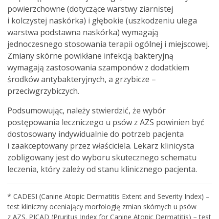
powierzchowne (dotyczące warstwy ziarnistej
i kolczystej naskórka) i głębokie (uszkodzeniu ulega
warstwa podstawna naskórka) wymagają
jednoczesnego stosowania terapii ogólnej i miejscowej.
Zmiany skórne powikłane infekcją bakteryjną
wymagają zastosowania szamponów z dodatkiem
środków antybakteryjnych, a grzybicze –
przeciwgrzybiczych.
Podsumowując, należy stwierdzić, że wybór
postępowania leczniczego u psów z AZS powinien być
dostosowany indywidualnie do potrzeb pacjenta
i zaakceptowany przez właściciela. Lekarz klinicysta
zobligowany jest do wyboru skutecznego schematu
leczenia, który zależy od stanu klinicznego pacjenta.
* CADESI (Canine Atopic Dermatitis Extent and Severity Index) –
test kliniczny oceniający morfologię zmian skórnych u psów
z AZS. PICAD (Pruritus Index for Canine Atopic Dermatitis) – test