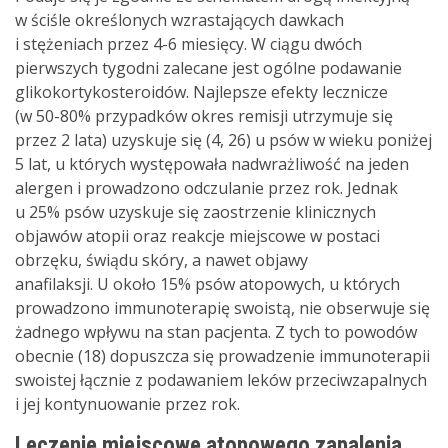
w ściśle określonych wzrastających dawkach
i stężeniach przez 4-6 miesięcy. W ciągu dwóch
pierwszych tygodni zalecane jest ogólne podawanie
glikokortykosteroidów. Najlepsze efekty lecznicze
(w 50-80% przypadków okres remisji utrzymuje się
przez 2 lata) uzyskuje się (4, 26) u psów w wieku poniżej
5 lat, u których występowała nadwrażliwość na jeden
alergen i prowadzono odczulanie przez rok. Jednak
u 25% psów uzyskuje się zaostrzenie klinicznych
objawów atopii oraz reakcje miejscowe w postaci
obrzęku, świądu skóry, a nawet objawy
anafilaksji. U około 15% psów atopowych, u których
prowadzono immunoterapię swoistą, nie obserwuje się
żadnego wpływu na stan pacjenta. Z tych to powodów
obecnie (18) dopuszcza się prowadzenie immunoterapii
swoistej łącznie z podawaniem leków przeciwzapalnych
i jej kontynuowanie przez rok.
Leczenie miejscowe atopowego zapalenia