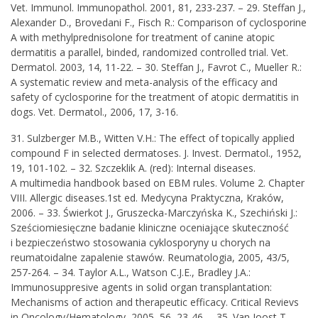
Vet. Immunol. Immunopathol. 2001, 81, 233-237. – 29. Steffan J.,
Alexander D., Brovedani F., Fisch R.: Comparison of cyclosporine
A with methylprednisolone for treatment of canine atopic
dermatitis a parallel, binded, randomized controlled trial. Vet.
Dermatol. 2003, 14, 11-22. – 30. Steffan J., Favrot C., Mueller R.:
A systematic review and meta-analysis of the efficacy and
safety of cyclosporine for the treatment of atopic dermatitis in
dogs. Vet. Dermatol., 2006, 17, 3-16.
31. Sulzberger M.B., Witten V.H.: The effect of topically applied
compound F in selected dermatoses. J. Invest. Dermatol., 1952,
19, 101-102. – 32. Szczeklik A. (red): Internal diseases.
A multimedia handbook based on EBM rules. Volume 2. Chapter
VIII. Allergic diseases.1st ed. Medycyna Praktyczna, Kraków,
2006. – 33. Świerkot J., Gruszecka-Marczyńska K., Szechiński J.:
Sześciomiesięczne badanie kliniczne oceniające skuteczność
i bezpieczeństwo stosowania cyklosporyny u chorych na
reumatoidalne zapalenie stawów. Reumatologia, 2005, 43/5,
257-264. – 34. Taylor A.L., Watson C.J.E., Bradley J.A.:
Immunosuppresive agents in solid organ transplantation:
Mechanisms of action and therapeutic efficacy. Critical Revievs
in Oncology/Hematology, 2005, 56, 23-46. – 35. Van Joost T.,