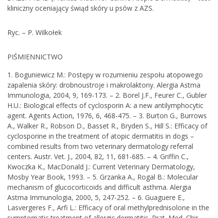
kliniczny oceniający świąd skóry u psów z AZS.
Ryc. – P. Wilkołek
PIŚMIENNICTWO
1. Boguniewicz M.: Postępy w rozumieniu zespołu atopowego
zapalenia skóry: drobnoustroje i makrolaktony. Alergia Astma
Immunologia, 2004, 9, 169-173. – 2. Borel J.F., Feurer C., Gubler
H.U.: Biological effects of cyclosporin A: a new antilymphocytic
agent. Agents Action, 1976, 6, 468-475. – 3. Burton G., Burrows
A., Walker R., Robson D., Basset R., Bryden S., Hill S.: Efficacy of
cyclosporine in the treatment of atopic dermatitis in dogs –
combined results from two veterinary dermatology referral
centers. Austr. Vet. J., 2004, 82, 11, 681-685. – 4. Griffin C.,
Kwoczka K., MacDonald J.: Current Veterinary Dermatology,
Mosby Year Book, 1993. – 5. Grzanka A., Rogal B.: Molecular
mechanism of glucocorticoids and difficult asthma. Alergia
Astma Immunologia, 2000, 5, 247-252. – 6. Guaguere E.,
Lasvergeres F., Arfi L.: Efficacy of oral methylprednisolone in the
symptomatic treatment of allergic dermatitis. Prat. Med. Chir.