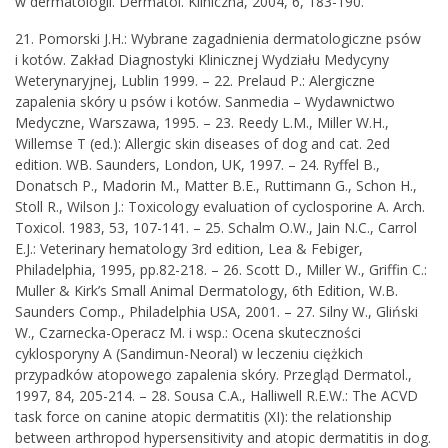
w dermatologii. Dermatol. Kliniczna, 2004, 6, 183-190.
21. Pomorski J.H.: Wybrane zagadnienia dermatologiczne psów
i kotów. Zakład Diagnostyki Klinicznej Wydziału Medycyny
Weterynaryjnej, Lublin 1999. – 22. Prelaud P.: Alergiczne
zapalenia skóry u psów i kotów. Sanmedia – Wydawnictwo
Medyczne, Warszawa, 1995. – 23. Reedy L.M., Miller W.H.,
Willemse T (ed.): Allergic skin diseases of dog and cat. 2ed
edition. WB. Saunders, London, UK, 1997. – 24. Ryffel B.,
Donatsch P., Madorin M., Matter B.E., Ruttimann G., Schon H.,
Stoll R., Wilson J.: Toxicology evaluation of cyclosporine A. Arch.
Toxicol. 1983, 53, 107-141. – 25. Schalm O.W., Jain N.C., Carrol
E.J.: Veterinary hematology 3rd edition, Lea & Febiger,
Philadelphia, 1995, pp.82-218. – 26. Scott D., Miller W., Griffin C.:
Muller & Kirk’s Small Animal Dermatology, 6th Edition, W.B.
Saunders Comp., Philadelphia USA, 2001. – 27. Silny W., Gliński
W., Czarnecka-Operacz M. i wsp.: Ocena skuteczności
cyklosporyny A (Sandimun-Neoral) w leczeniu ciężkich
przypadków atopowego zapalenia skóry. Przegląd Dermatol.,
1997, 84, 205-214. – 28. Sousa C.A., Halliwell R.E.W.: The ACVD
task force on canine atopic dermatitis (XI): the relationship
between arthropod hypersensitivity and atopic dermatitis in dog.