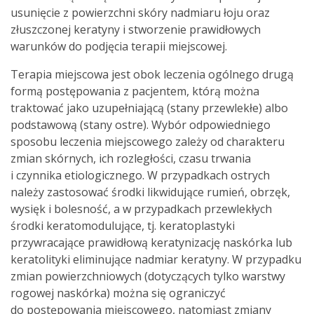
usunięcie z powierzchni skóry nadmiaru łoju oraz
złuszczonej keratyny i stworzenie prawidłowych
warunków do podjęcia terapii miejscowej.
Terapia miejscowa jest obok leczenia ogólnego drugą
formą postępowania z pacjentem, którą można
traktować jako uzupełniającą (stany przewlekłe) albo
podstawową (stany ostre). Wybór odpowiedniego
sposobu leczenia miejscowego zależy od charakteru
zmian skórnych, ich rozległości, czasu trwania
i czynnika etiologicznego. W przypadkach ostrych
należy zastosować środki likwidujące rumień, obrzęk,
wysięk i bolesność, a w przypadkach przewlekłych
środki keratomodulujące, tj. keratoplastyki
przywracające prawidłową keratynizację naskórka lub
keratolityki eliminujące nadmiar keratyny. W przypadku
zmian powierzchniowych (dotyczących tylko warstwy
rogowej naskórka) można się ograniczyć
do postępowania miejscowego, natomiast zmiany