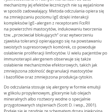
mechanizmy jej efektów leczniczych nie są wyjaśnione
w sposób zadowalający. Metoda odczulania opiera się
na zmniejszaniu poziomu IgE dzięki interakcji
kompleksów IgE–alergen z receptorami FcεRII
na powierzchni mastocytów, indukowaniu tworzenia
tzw. „przeciwciał blokujących” oraz wytworzeniu
zjawiska tolerancji opierającego się na powstawaniu
swoistych supresorowych komórek, co powoduje
osłabienie proliferacji limfocytów. U wielu pacjentów po
immunoterapii alergenem obserwuje się także
osłabienie mechanizmów efektorowych, takich jak
zmniejszona zdolność degranulacji mastocytów
i bazofilów oraz zmniejszona produkcja cytokin.
Do odczulania stosuje się alergeny w formie emulsji
w glikolu propylenowym, glicerynie lub olejach
mineralnych albo roztwory wodne o specjalnie
przygotowanych stężeniach (Scott D. i wsp., 2001).
Podaje się je zgodnie ze schematem drogą iniekcyjną