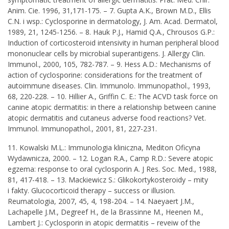
Anim. Cie. 1996, 31,171-175. – 7. Gupta A.K., Brown M.D., Ellis
C.N. i wsp.: Cyclosporine in dermatology, J. Am. Acad. Dermatol,
1989, 21, 1245-1256. – 8. Hauk P.J., Hamid Q.A., Chrousos G.P.:
Induction of corticosteroid intensivity in human peripheral blood
mononuclear cells by microbial superantigens. J. Allergy Clin.
Immunol., 2000, 105, 782-787. – 9. Hess A.D.: Mechanisms of
action of cyclosporine: considerations for the treatment of
autoimmune diseases. Clin. Immunolo. Immunopathol., 1993,
68, 220-228. – 10. Hillier A., Griffin C. E.: The ACVD task force on
canine atopic dermatitis: in there a relationship between canine
atopic dermatitis and cutaneus adverse food reactions? Vet.
Immunol. Immunopathol., 2001, 81, 227-231.
11. Kowalski M.L.: Immunologia kliniczna, Mediton Oficyna
Wydawnicza, 2000. – 12. Logan R.A., Camp R.D.: Severe atopic
egzema: response to oral cyclosporin A. J Res. Soc. Med., 1988,
81, 417-418. – 13. Mackiewicz S.: Glikokortykosteroidy – mity
i fakty. Glucocorticoid therapy – success or illusion.
Reumatologia, 2007, 45, 4, 198-204. – 14. Naeyaert J.M.,
Lachapelle J.M., Degreef H., de la Brassinne M., Heenen M.,
Lambert J.: Cyclosporin in atopic dermatitis – reveiw of the