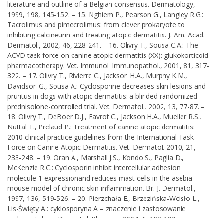
literature and outline of a Belgian consensus. Dermatology,
1999, 198, 145-152. – 15. Nghiem P., Pearson G., Langley R.G.:
Tacrolimus and pimecrolimus: from clever prokaryote to
inhibiting calcineurin and treating atopic dermatitis. J. Am. Acad.
Dermatol., 2002, 46, 228-241. – 16. Olivry T., Sousa C.A.: The
ACVD task force on canine atopic dermatitis (XX): glukokorticoid
pharmacotherapy. Vet. Immunol. Immunopathol., 2001, 81, 317-
322. – 17. Olivry T., Rivierre C., Jackson H.A., Murphy K.M.,
Davidson G., Sousa A.: Cyclosporine decreases skin lesions and
pruritus in dogs with atopic dermatitis: a blinded randomized
prednisolone-controlled trial. Vet. Dermatol., 2002, 13, 77-87. –
18. Olivry T., DeBoer D.J., Favrot C., Jackson H.A., Mueller R.S.,
Nuttal T., Prelaud P.: Treatment of canine atopic dermatitis:
2010 clinical practice guidelines from the International Task
Force on Canine Atopic Dermatitis. Vet. Dermatol. 2010, 21,
233-248. – 19. Oran A., Marshall J.S., Kondo S., Paglia D.,
McKenzie R.C.: Cyclosporin inhibit intercellular adhesion
molecule-1 expressionand reduces mast cells in the asebia
mouse model of chronic skin inflammation. Br. J. Dermatol.,
1997, 136, 519-526. – 20. Pierzchała E., Brzezińska-Wcisło L.,
Lis-Święty A.: cyklosporyna A – znaczenie i zastosowanie