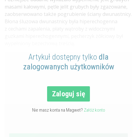
masami kałowymi, pętle jelit grubych były zgazowane,
zaobserwowano także pogrubienie ściany dwunastnicy.
Błona śluzowa dwunastnicy była hiperechogenna
z cechami zapalenia, płaty wątroby z widocznymi
guzkami hiperechogennymi, pęcherzyk żółciowy był
wypełniony bezechową treścią.
Artykuł dostępny tylko
dla
zalogowanych użytkowników
Zaloguj się
Nie masz konta na Magwet?
Załóż konto