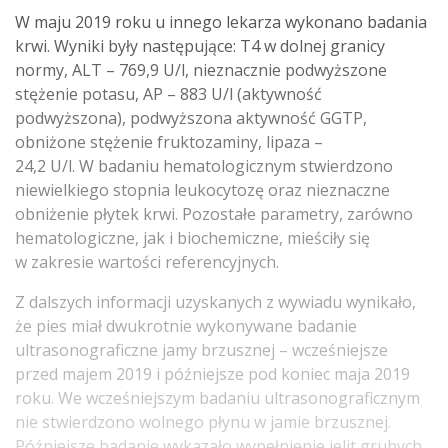
W maju 2019 roku u innego lekarza wykonano badania
krwi. Wyniki były następujące: T4 w dolnej granicy
normy, ALT – 769,9 U/l, nieznacznie podwyższone
stężenie potasu, AP – 883 U/l (aktywność
podwyższona), podwyższona aktywność GGTP,
obniżone stężenie fruktozaminy, lipaza –
24,2 U/l. W badaniu hematologicznym stwierdzono
niewielkiego stopnia leukocytozę oraz nieznaczne
obniżenie płytek krwi. Pozostałe parametry, zarówno
hematologiczne, jak i biochemiczne, mieściły się
w zakresie wartości referencyjnych.
Z dalszych informacji uzyskanych z wywiadu wynikało,
że pies miał dwukrotnie wykonywane badanie
ultrasonograficzne jamy brzusznej – wcześniejsze
przed majem 2019 i późniejsze pod koniec maja 2019
roku. We wcześniejszym badaniu ultrasonograficznym
nie stwierdzono wolnego płynu w jamie brzusznej.
Późniejsze badanie wykazało wypełnienie jelit grubych