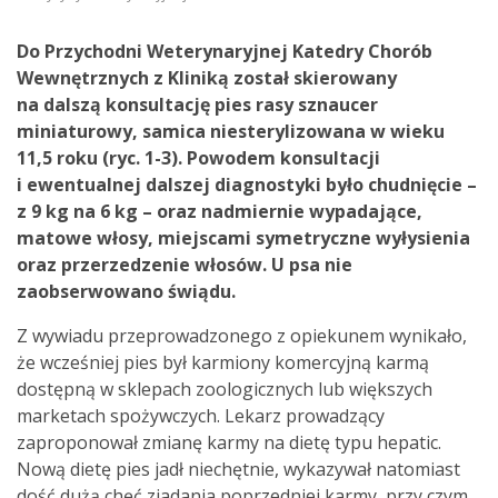
Do Przychodni Weterynaryjnej Katedry Chorób
Wewnętrznych z Kliniką został skierowany
na dalszą konsultację pies rasy sznaucer
miniaturowy, samica niesterylizowana w wieku
11,5 roku (ryc. 1-3). Powodem konsultacji
i ewentualnej dalszej diagnostyki było chudnięcie –
z 9 kg na 6 kg – oraz nadmiernie wypadające,
matowe włosy, miejscami symetryczne wyłysienia
oraz przerzedzenie włosów. U psa nie
zaobserwowano świądu.
Z wywiadu przeprowadzonego z opiekunem wynikało,
że wcześniej pies był karmiony komercyjną karmą
dostępną w sklepach zoologicznych lub większych
marketach spożywczych. Lekarz prowadzący
zaproponował zmianę karmy na dietę typu hepatic.
Nową dietę pies jadł niechętnie, wykazywał natomiast
dość dużą chęć zjadania poprzedniej karmy, przy czym