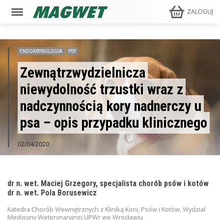
ZALOGUJ
ENDOKRYNOLOGIA
PSY
Zewnątrzwydzielnicza
niewydolność trzustki wraz z
nadczynnością kory nadnerczy u
psa – opis przypadku klinicznego
02/04/2020
dr n. wet. Maciej Grzegory, specjalista chorób psów i kotów
dr n. wet. Pola Borusewicz
Katedra Chorób Wewnętrznych z Kliniką Koni, Psów i Kotów, Wydział
Medycyny Weterynaryjnej UPWr we Wrocławiu