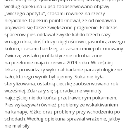
według opiekuna u psa zaobserwowano objawy
„wilczego apetytu”, czasami również na rzeczy
niejadalne. Opiekun poinformował, że od niedawna
pojawiało się także zwiększone pragnienie. Podczas
spacerów pies oddawał zwykle kał do trzech razy
w ciągu dnia, dość duży objętościowo, jasnobrązowego
koloru, czasami bardziej, a czasami mniej uformowany.
Zwierzę zostało profilaktycznie odrobaczone
na przełomie maja i czerwca 2019 roku. Wcześniej
lekarz prowadzący wykonał badanie parazytologiczne
kału, którego wynik był ujemny. Suka nie była
sterylizowana, ostatnią cieczkę zaobserwowano rok
wcześniej. Zdarzały się sporadyczne wymioty,
najczęściej nie do końca przetrawionym pokarmem.
Pies wykazywał również problemy ze wskakiwaniem
na kanapy, łóżko oraz problemy przy wchodzeniu po
schodach. Według opiekuna sprawiał wrażenie, jakby
nie miał siły.