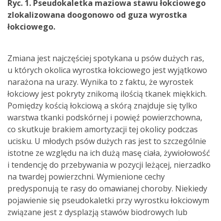
Ryc. 1. Pseudokaletka maziowa stawu łokciowego
zlokalizowana doogonowo od guza wyrostka
łokciowego.
Zmiana jest najczęściej spotykana u psów dużych ras,
u których okolica wyrostka łokciowego jest wyjątkowo
narażona na urazy. Wynika to z faktu, że wyrostek
łokciowy jest pokryty znikomą ilością tkanek miękkich.
Pomiędzy kością łokciową a skórą znajduje się tylko
warstwa tkanki podskórnej i powięź powierzchowna,
co skutkuje brakiem amortyzacji tej okolicy podczas
ucisku. U młodych psów dużych ras jest to szczególnie
istotne ze względu na ich dużą masę ciała, żywiołowość
i tendencję do przebywania w pozycji leżącej, nierzadko
na twardej powierzchni. Wymienione cechy
predysponują te rasy do omawianej choroby. Niekiedy
pojawienie się pseudokaletki przy wyrostku łokciowym
związane jest z dysplazją stawów biodrowych lub