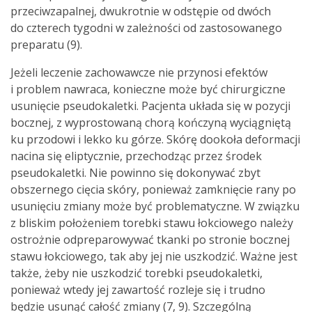
przeciwzapalnej, dwukrotnie w odstępie od dwóch
do czterech tygodni w zależności od zastosowanego
preparatu (9).
Jeżeli leczenie zachowawcze nie przynosi efektów
i problem nawraca, konieczne może być chirurgiczne
usunięcie pseudokaletki. Pacjenta układa się w pozycji
bocznej, z wyprostowaną chorą kończyną wyciągniętą
ku przodowi i lekko ku górze. Skórę dookoła deformacji
nacina się eliptycznie, przechodząc przez środek
pseudokaletki. Nie powinno się dokonywać zbyt
obszernego cięcia skóry, ponieważ zamknięcie rany po
usunięciu zmiany może być problematyczne. W związku
z bliskim położeniem torebki stawu łokciowego należy
ostrożnie odpreparowywać tkanki po stronie bocznej
stawu łokciowego, tak aby jej nie uszkodzić. Ważne jest
także, żeby nie uszkodzić torebki pseudokaletki,
ponieważ wtedy jej zawartość rozleje się i trudno
będzie usunąć całość zmiany (7, 9). Szczególną