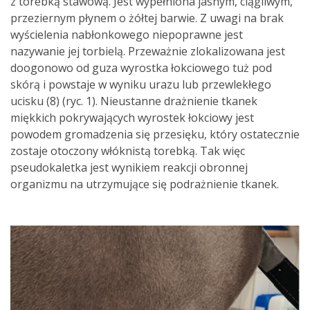
z torebką stawową. Jest wypełniona jasnym, ciągliwym,
przeziernym płynem o żółtej barwie. Z uwagi na brak
wyścielenia nabłonkowego niepoprawne jest
nazywanie jej torbielą. Przeważnie zlokalizowana jest
doogonowo od guza wyrostka łokciowego tuż pod
skórą i powstaje w wyniku urazu lub przewlekłego
ucisku (8) (ryc. 1). Nieustanne drażnienie tkanek
miękkich pokrywających wyrostek łokciowy jest
powodem gromadzenia się przesięku, który ostatecznie
zostaje otoczony włóknistą torebką. Tak więc
pseudokaletka jest wynikiem reakcji obronnej
organizmu na utrzymujące się podrażnienie tkanek.