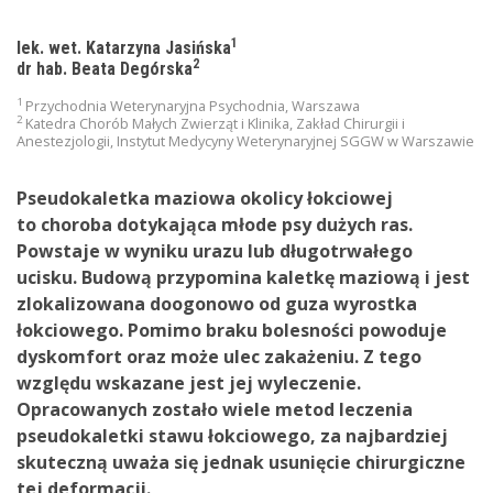
1
lek. wet. Katarzyna Jasińska
2
dr hab. Beata Degórska
1
Przychodnia Weterynaryjna Psychodnia, Warszawa
2
Katedra Chorób Małych Zwierząt i Klinika, Zakład Chirurgii i
Anestezjologii, Instytut Medycyny Weterynaryjnej SGGW w Warszawie
Pseudokaletka maziowa okolicy łokciowej
to choroba dotykająca młode psy dużych ras.
Powstaje w wyniku urazu lub długotrwałego
ucisku. Budową przypomina kaletkę maziową i jest
zlokalizowana doogonowo od guza wyrostka
łokciowego. Pomimo braku bolesności powoduje
dyskomfort oraz może ulec zakażeniu. Z tego
względu wskazane jest jej wyleczenie.
Opracowanych zostało wiele metod leczenia
pseudokaletki stawu łokciowego, za najbardziej
skuteczną uważa się jednak usunięcie chirurgiczne
tej deformacji.