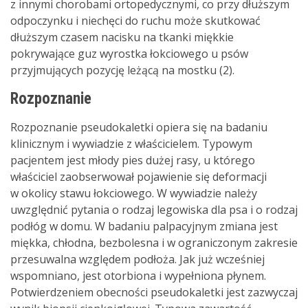
z innymi chorobami ortopedycznymi, co przy dłuższym
odpoczynku i niechęci do ruchu może skutkować
dłuższym czasem nacisku na tkanki miękkie
pokrywające guz wyrostka łokciowego u psów
przyjmujących pozycję leżącą na mostku (2).
Rozpoznanie
Rozpoznanie pseudokaletki opiera się na badaniu
klinicznym i wywiadzie z właścicielem. Typowym
pacjentem jest młody pies dużej rasy, u którego
właściciel zaobserwował pojawienie się deformacji
w okolicy stawu łokciowego. W wywiadzie należy
uwzględnić pytania o rodzaj legowiska dla psa i o rodzaj
podłóg w domu. W badaniu palpacyjnym zmiana jest
miękka, chłodna, bezbolesna i w ograniczonym zakresie
przesuwalna względem podłoża. Jak już wcześniej
wspomniano, jest otorbiona i wypełniona płynem.
Potwierdzeniem obecności pseudokaletki jest zazwyczaj