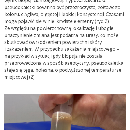
wynik biopsji cienkoigłowej. Typowa zawartość
pseudokaletki powinna być przezroczysta, żółtawego
koloru, ciągliwa, o gęstej i lepkiej konsystencji. Czasami
mogą pojawić się w niej krwiste elementy (ryc. 2).
Ze względu na powierzchowną lokalizację i ubogie
unaczynienie zmiana jest podatna na urazy, co może
skutkować owrzodzeniem powierzchni skóry
i zakażeniem. W przypadku zakażenia miejscowego –
na przykład w sytuacji gdy biopsja nie została
przeprowadzona w sposób aseptyczny, pseudokaletka
staje się tęga, bolesna, o podwyższonej temperaturze
miejscowej (2).