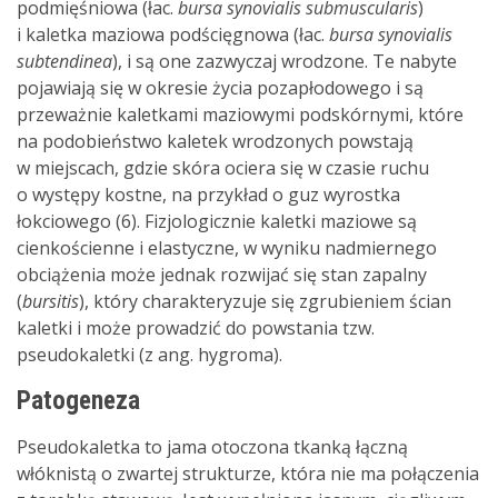
podmięśniowa (łac.
bursa synovialis submuscularis
)
i kaletka maziowa podścięgnowa (łac.
bursa synovialis
subtendinea
), i są one zazwyczaj wrodzone. Te nabyte
pojawiają się w okresie życia pozapłodowego i są
przeważnie kaletkami maziowymi podskórnymi, które
na podobieństwo kaletek wrodzonych powstają
w miejscach, gdzie skóra ociera się w czasie ruchu
o występy kostne, na przykład o guz wyrostka
łokciowego (6). Fizjologicznie kaletki maziowe są
cienkościenne i elastyczne, w wyniku nadmiernego
obciążenia może jednak rozwijać się stan zapalny
(
bursitis
), który charakteryzuje się zgrubieniem ścian
kaletki i może prowadzić do powstania tzw.
pseudokaletki (z ang. hygroma).
Patogeneza
Pseudokaletka to jama otoczona tkanką łączną
włóknistą o zwartej strukturze, która nie ma połączenia