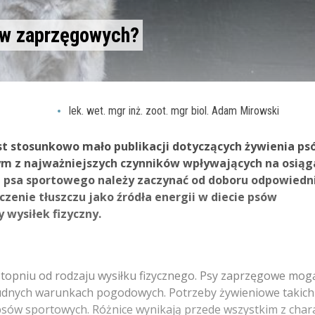
sów zaprzęgowych?
lek. wet. mgr inż. zoot. mgr biol. Adam Mirowski
est stosunkowo mało publikacji dotyczących żywienia p
ym z najważniejszych czynników wpływających na osią
 psa sportowego należy zaczynać od doboru odpowiedn
zenie tłuszczu jako źródła energii w diecie psów
wysiłek fizyczny.
topniu od rodzaju wysiłku fizycznego. Psy zaprzęgowe mog
rudnych warunkach pogodowych. Potrzeby żywieniowe takic
psów sportowych. Różnice wynikają przede wszystkim z char