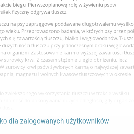
akcie biegu. Pierwszoplanową rolę w żywieniu psów
łek fizyczny odgrywa tłuszcz.
uszczu na psy zaprzęgowe poddawane długotrwałemu wysiłko
ego wieku. Przeprowadzono badania, w których psy przez pó
ch się zawartością tłuszczu, białka i węglowodanów. Tłuszc
ie dużych ilości tłuszczu przy jednoczesnym braku węglowo
a organizm. Zastosowanie karm o wyższej zawartości tłus
 surowicy krwi. Z czasem stężenie uległo obniżeniu, lecz
 W surowicy krwi psów żywionych karmą o najwyższej zawart
 wapnia, magnezu i wolnych kwasów tłuszczowych w okresie
o zwiększonego wykorzystania tłuszczu w trakcie wysiłku
na zdolność do pokonywania dużych odległości, gdy organiz
tłusz...
lko
dla zalogowanych użytkowników