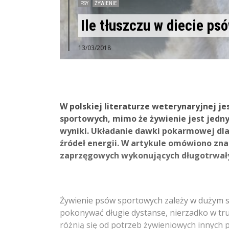
PSY
ŻYWIENIE
Ile tłuszczu w diecie p
13/03/2018
W polskiej literaturze weterynaryjnej j
sportowych, mimo że żywienie jest jedn
wyniki. Układanie dawki pokarmowej dla
źródeł energii. W artykule omówiono znac
zaprzęgowych wykonujących długotrwały 
Żywienie psów sportowych zależy w dużym s
pokonywać długie dystanse, nierzadko w t
różnią się od potrzeb żywieniowych innych 