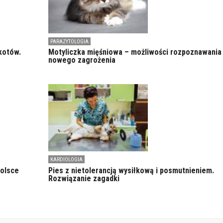
PARAZYTOLOGIA
kotów.
Motyliczka mięśniowa – możliwości rozpoznawania
nowego zagrożenia
KARDIOLOGIA
Polsce
Pies z nietolerancją wysiłkową i posmutnieniem.
Rozwiązanie zagadki