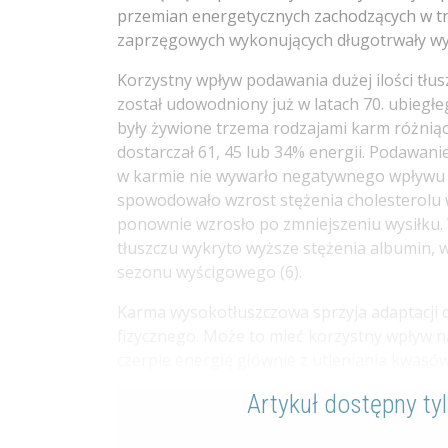
przemian energetycznych zachodzących w tr
zaprzęgowych wykonujących długotrwały wysi
Korzystny wpływ podawania dużej ilości tł
został udowodniony już w latach 70. ubiegł
były żywione trzema rodzajami karm różniący
dostarczał 61, 45 lub 34% energii. Podawan
w karmie nie wywarło negatywnego wpływu n
spowodowało wzrost stężenia cholesterolu w
ponownie wzrosło po zmniejszeniu wysiłku.
tłuszczu wykryto wyższe stężenia albumin,
sezonu wyścigowego (6).
Karma wysokotłuszczowa sprzyja adaptacji d
fizycznego. Może to mieć korzystny wpływ 
czerpie energię głównie z utleniania kwasów 
Artykuł dostępny ty