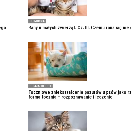
CHIRURGIA
ego
Rany u małych zwierząt. Cz. III. Czemu rana się nie 
DERMATOLOGIA
Toczniowe zniekształcenie pazurów u psów jako r
forma tocznia – rozpoznawanie i leczenie