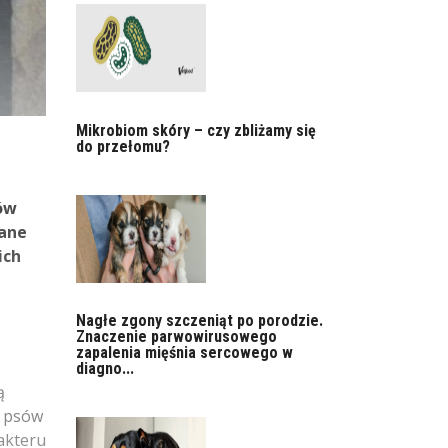
Mikrobiom skóry – czy zbliżamy się
do przełomu?
sów
gane
ich
Nagłe zgony szczeniąt po porodzie.
Znaczenie parwowirusowego
zapalenia mięśnia sercowego w
diagno...
ą
h psów
akteru