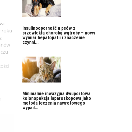
wi
Insulinooporność u psów z
ł roku
przewlekłą chorobą wątroby – nowy
z
wymiar hepatopatii i znaczenie
czynni...
danów
zczu
ości
Minimalnie inwazyjna dwuportowa
kolonopeksja laparoskopowa jako
m
metoda leczenia nawrotowego
wypad...