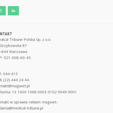
ONTAKT
dical Tribune Polska Sp. z o.o.
. Grzybowska 87
-844 Warszawa
P: 521-008-60-45
1 044 415
8 (22) 444 24 44
ntakt@magwet.pl
 konta: 13 1600 1068 0003 0102 0949 9001
ntakt w sprawie reklam:
magwet-
klama@medical-tribune.pl