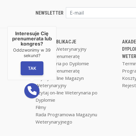
NEWSLETTER
Interesuje Cię
prenumerata lub
NASZE PUBLIKACJE
AKADE
kongres?
Magazyn Weterynaryjny
DYPLO
Oddzwonimy w
39
sekund?
Zamów prenumeratę
WETER
Weterynaria po Dyplomie
Termin
TAK
Zamów prenumeratę
Progr
Czytaj on-line Magazyn
Koszty
Weterynaryjny
Rejest
Czytaj on-line Weterynaria po
Dyplomie
Filmy
Rada Programowa Magazynu
Weterynaryjnego