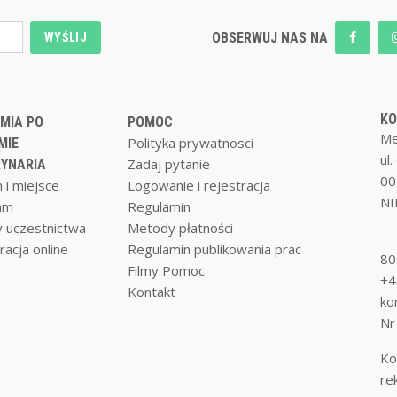
OBSERWUJ NAS NA
WYŚLIJ
K
MIA PO
POMOC
Me
Polityka prywatnosci
MIE
ul
Zadaj pytanie
YNARIA
00
 i miejsce
Logowanie i rejestracja
NI
am
Regulamin
 uczestnictwa
Metody płatności
racja online
Regulamin publikowania prac
80
Filmy Pomoc
+4
Kontakt
ko
Nr
Ko
re