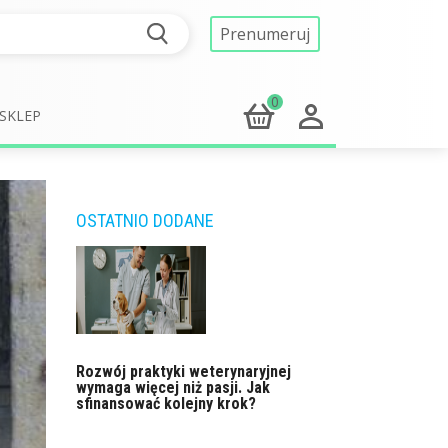
Prenumeruj
0
SKLEP
OSTATNIO DODANE
Rozwój praktyki weterynaryjnej
wymaga więcej niż pasji. Jak
sfinansować kolejny krok?