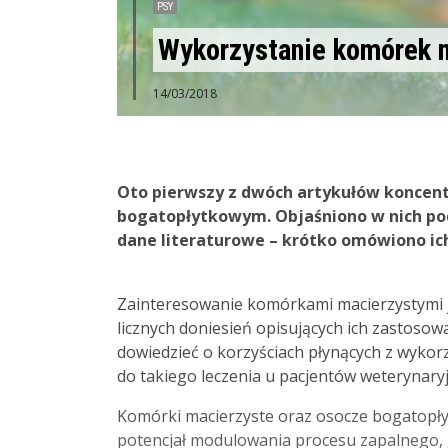
PSY
Wykorzystanie komórek 
14/03/2018
Oto pierwszy z dwóch artykułów koncent
bogatopłytkowym. Objaśniono w nich pod
dane literaturowe – krótko omówiono ic
Zainteresowanie komórkami macierzystymi je
licznych doniesień opisujących ich zastosow
dowiedzieć o korzyściach płynących z wykor
do takiego leczenia u pacjentów weterynary
Komórki macierzyste oraz osocze bogatopłyt
potencjał modulowania procesu zapalnego, g