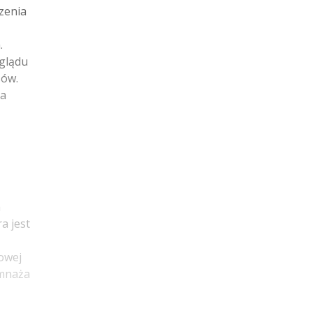
czenia
.
eglądu
sów.
za
m
a jest
owej
amnaża