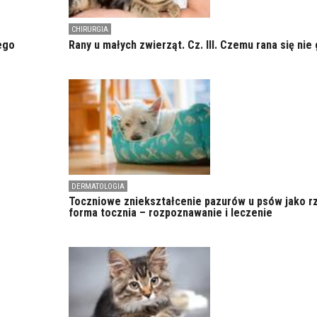
CHIRURGIA
ego
Rany u małych zwierząt. Cz. III. Czemu rana się nie 
DERMATOLOGIA
Toczniowe zniekształcenie pazurów u psów jako r
forma tocznia – rozpoznawanie i leczenie