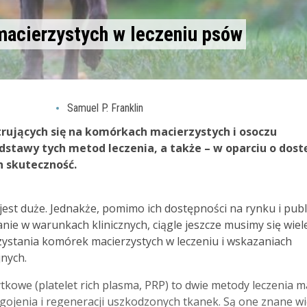
macierzystych w leczeniu psów
Samuel P. Franklin
rujących się na komórkach macierzystych i osoczu
stawy tych metod leczenia, a także – w oparciu o dost
h skuteczność.
st duże. Jednakże, pomimo ich dostępności na rynku i publi
anie w warunkach klinicznych, ciągle jeszcze musimy się wiel
zystania komórek macierzystych w leczeniu i wskazaniach
jnych.
kowe (platelet rich plasma, PRP) to dwie metody leczenia m
ojenia i regeneracji uszkodzonych tkanek. Są one znane wi