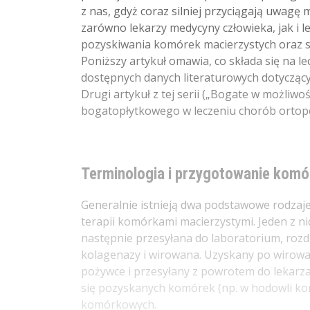
z nas, gdyż coraz silniej przyciągają uwagę
zarówno lekarzy medycyny człowieka, jak i 
pozyskiwania komórek macierzystych oraz sk
Poniższy artykuł omawia, co składa się na 
dostępnych danych literaturowych dotycząc
Drugi artykuł z tej serii („Bogate w możliw
bogatopłytkowego w leczeniu chorób ortop
Terminologia i przygotowanie komó
Generalnie istnieją dwa podstawowe rodzaj
terapii komórkami macierzystymi. Jeden z ni
następnie przesyłana do laboratorium, roz
kolagenazy i wirowana. Uzyskany po wirow
pożywce i przesyłany z powrotem do lekarza
się pozyskanych komórek (np. w hodowli komó
komórkowych.