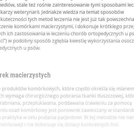
 mediów, stale też rośnie zainteresowanie tymi sposobami le
lekarzy weterynarii. Jednakże wiedza na temat sposobów
uteczności tych metod leczenia nie jest już tak powszechna
leczenie komórkami macierzystymi, i dokonuje krótkiego prz
ych ich zastosowania w leczeniu chorób ortopedycznych u p
ości”) w podobny sposób zgłębia kwestię wykorzystania osoc
edycznych u psów.
rek macierzystych
e produktów komórkowych, które często określa się miane
ch wymaga chirurgicznego pobrania tkanki tłuszczowej, któr
drabniana, przepłukiwana, poddawana trawieniu za pomocą
aniu osad komórkowy jest ponownie zawieszany w standard
 praktyka w celu podania pacjentowi. W tej metodzie nie n
rkowej) i nie dokonuje się izolacji konkretnych linii