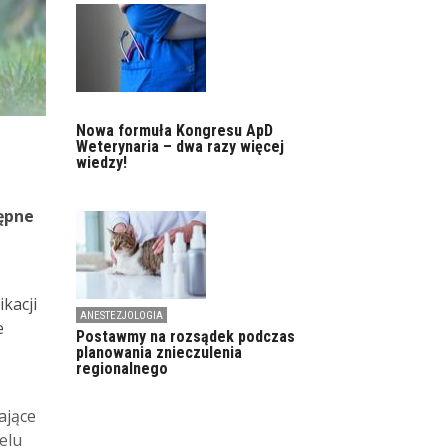
Nowa formuła Kongresu ApD
Weterynaria – dwa razy więcej
wiedzy!
ępne
kacji
ANESTEZJOLOGIA
e
Postawmy na rozsądek podczas
planowania znieczulenia
regionalnego
ające
elu