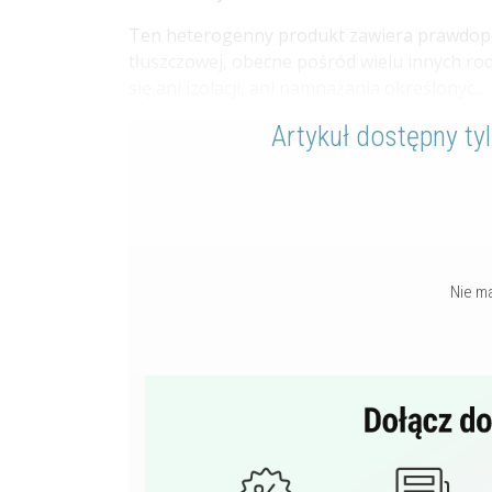
Ten heterogenny produkt zawiera prawdopo
tłuszczowej, obecne pośród wielu innych r
się ani izolacji, ani namnażania określonyc...
Artykuł dostępny ty
Nie m