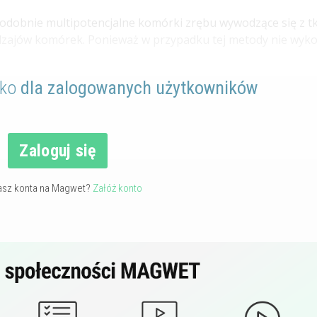
dobnie multipotencjalne komórki zrębu wywodzące się z t
odzajów komórek. Ponieważ w przypadku tej metody nie wyk
lko
dla zalogowanych użytkowników
Zaloguj się
asz konta na Magwet?
Załóż konto