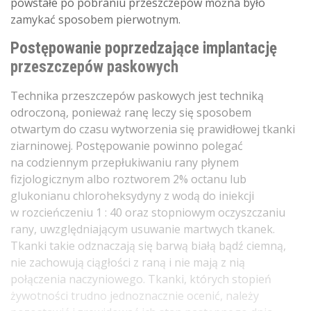
powstałe po pobraniu przeszczepów można było
zamykać sposobem pierwotnym.
Postępowanie poprzedzające implantację
przeszczepów paskowych
Technika przeszczepów paskowych jest techniką
odroczoną, ponieważ ranę leczy się sposobem
otwartym do czasu wytworzenia się prawidłowej tkanki
ziarninowej. Postępowanie powinno polegać
na codziennym przepłukiwaniu rany płynem
fizjologicznym albo roztworem 2% octanu lub
glukonianu chloroheksydyny z wodą do iniekcji
w rozcieńczeniu 1 : 40 oraz stopniowym oczyszczaniu
rany, uwzględniającym usuwanie martwych tkanek.
Tkanki takie odznaczają się barwą białą bądź ciemną,
nie zachowują ciągłości z raną i nie mają z nią
połączenia naczyniowego. Tkanki, których stopień
żywotności trudno jednoznacznie ocenić, należy