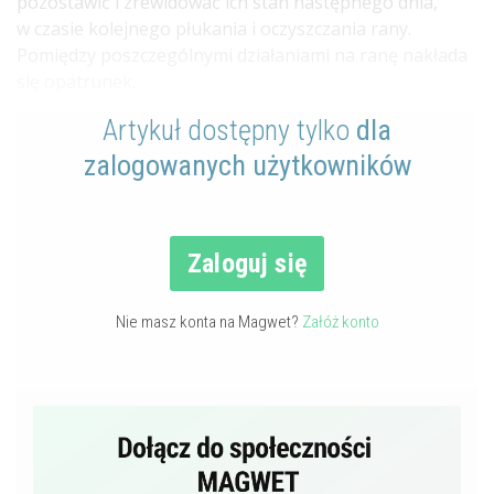
pozostawić i zrewidować ich stan następnego dnia,
w czasie kolejnego płukania i oczyszczania rany.
Pomiędzy poszczególnymi działaniami na ranę nakłada
się opatrunek.
Artykuł dostępny tylko
dla
zalogowanych użytkowników
Zaloguj się
Nie masz konta na Magwet?
Załóż konto