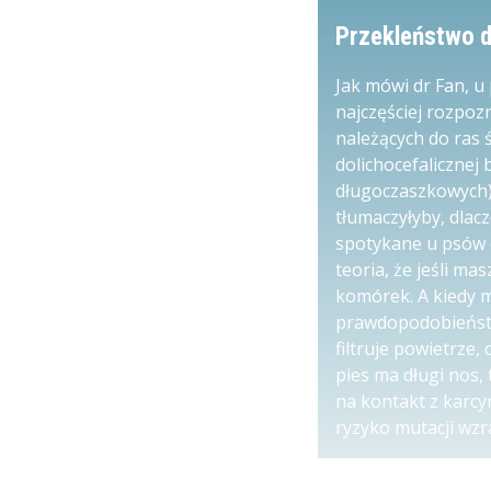
Przekleństwo d
Jak mówi dr Fan, 
najczęściej rozpo
należących do ras 
dolichocefalicznej 
długoczaszkowych).
tłumaczyłyby, dlac
spotykane u psów d
teoria, że jeśli ma
komórek. A kiedy m
prawdopodobieństw
filtruje powietrze,
pies ma długi nos,
na kontakt z karcy
ryzyko mutacji wzr