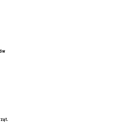
zów
ząt.