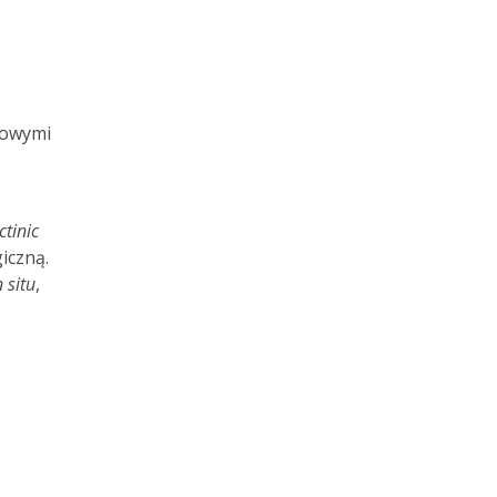
etowymi
ctinic
iczną.
n situ
,