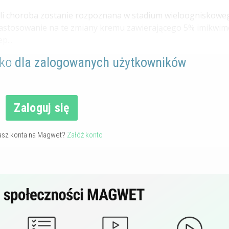
żeli choroba zostanie rozpoznana w stadium wieloogniskowe
 zastosowanie na te zmiany kremu zawierającego 5% imikwi
p...
lko
dla zalogowanych użytkowników
Zaloguj się
asz konta na Magwet?
Załóż konto