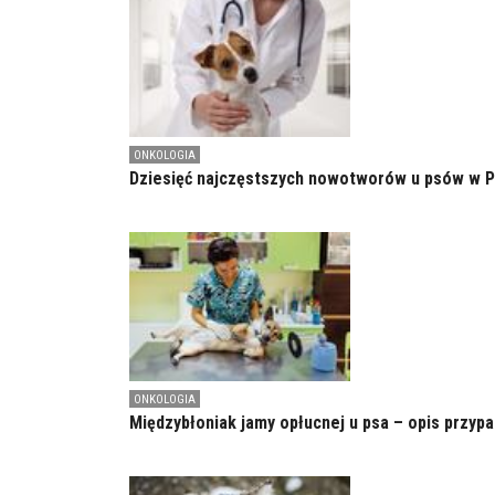
ONKOLOGIA
Dziesięć najczęstszych nowotworów u psów w 
ONKOLOGIA
Międzybłoniak jamy opłucnej u psa – opis przyp