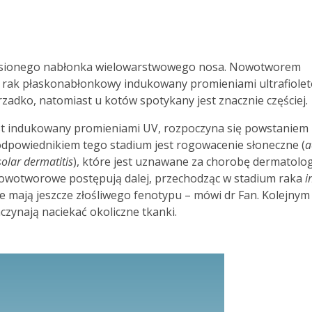
osionego nabłonka wielowarstwowego nosa. Nowotworem
jest rak płaskonabłonkowy indukowany promieniami ultrafiol
rzadko, natomiast u kotów spotykany jest znacznie częściej.
st indukowany promieniami UV, rozpoczyna się powstaniem
 odpowiednikiem tego stadium jest rogowacenie słoneczne (
a
solar dermatitis
), które jest uznawane za chorobę dermatolog
ednowotworowe postępują dalej, przechodząc w stadium raka
i
e mają jeszcze złośliwego fenotypu – mówi dr Fan. Kolejnym
czynają naciekać okoliczne tkanki.