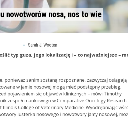
ju nowotworów nosa, nos to wie
Sarah J. Wooten
ić typ guza, jego lokalizację i – co najważniejsze – 
, ponieważ zanim zostaną rozpoznane, zazwyczaj osiągają
zowane w jamie nosowej mogą mieć podstępny przebieg,
przed pojawieniem się objawów klinicznych – mówi Timothy
wnik zespołu naukowego w Comparative Oncology Research
f Illinois College of Veterinary Medicine. Wyodrębniając wśr
otwory lusterka nosowego i nowotwory jamy nosowej, mo