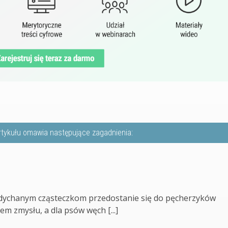
rtykułu omawia następujące zagadnienia:
 wdychanym cząsteczkom przedostanie się do pęcherzyków
m zmysłu, a dla psów węch [...]