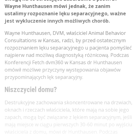
Wayne Hunthausen mówi jednak, że zanim
ustalimy rozpoznanie lęku separacyjnego, ważne
jest wykluczenie innych możliwych chorób.
Wayne Hunthausen, DVM, właściciel Animal Behavior
Consultations w Kansas, radzi, by przed ostatecznym
rozpoznaniem lęku separacyjnego u pacjenta pomyśleć
najpierw nad możliwą diagnostyką różnicową. Podczas
Konferencji Fetch dvm360 w Kansas dr Hunthausen
omówił możliwe przyczyny występowania objawów
przypominających lęk separacyjny.
Niszczyciel domu?
Destrukcyjne zachowania skoncentrowane na drzwiach,
oknach i rzeczach właściciela, które mają na sobie jego
zapach, mogą być związane z lękiem separacyjnym, jeśli
mają miejsce w ciągu pierwszych 30-60 minut po wyjściu
właściciela z domu, mówi dr Hunthausen. Podczas