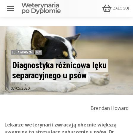
ZALOGUJ
BEHAWIORYZM
PSY
Diagnostyka różnicowa lęku
separacyjnego u psów
07/05/2020
Brendan Howard
Lekarze weterynarii zwracają obecnie większą
uwagę na to stresujące zaburzenie u psów. Dr