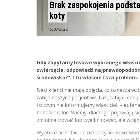
Brak zaspokojenia podst
koty
15/03/2022
Gdy zapytamy losowo wybranego właścici
zwierzęcia, odpowiedź najprawdopodobni
środowiska?”. I tu właśnie tkwi problem.
Nasi klienci nie mają pojęcia, co oznacza w
zabija naszych pacjentów. Tak, zabija. Jedną
i o czym nie informujemy właścicieli – euta
behawioralne. Wiemy, dlaczego pojawiają się
zminimalizować lub wyeliminować, ale wciąż
Wyobraźcie sobie, że nie leczycie nowotworó