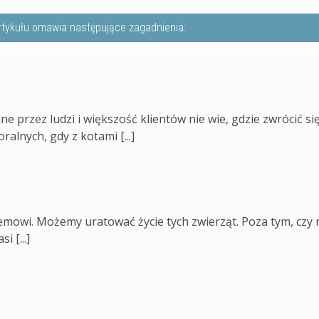
rtykułu omawia następujące zagadnienia:
e przez ludzi i większość klientów nie wie, gdzie zwrócić si
nych, gdy z kotami [...]
mowi. Możemy uratować życie tych zwierząt. Poza tym, czy 
 [...]