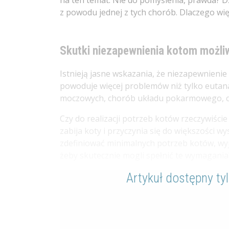
na ten temat. Nie do pomyślenia, prawda? Dz
z powodu jednej z tych chorób. Dlaczego w
Skutki niezapewnienia kotom możliwo
Istnieją jasne wskazania, że niezapewnieni
powoduje więcej problemów niż tylko eutana
moczowych, chorób układu pokarmowego, ch
Czy do realizacji potrzeb kotów rzeczywiści
zabija koty i przyczynia się do większości 
zdefiniować minimalnych potrzeb kotów, wyja
żeby skutecznie mogli spełnić te wymagania
Artykuł dostępny ty