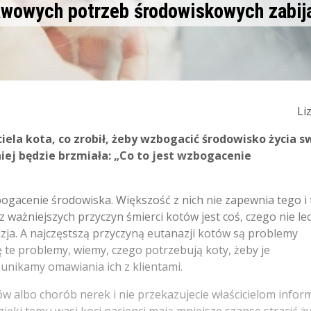
awowych potrzeb środowiskowych zabij
Li
ela kota, co zrobił, żeby wzbogacić środowisko życia 
ej będzie brzmiała: „Co to jest wzbogacenie
zbogacenie środowiska. Większość z nich nie zapewnia tego i 
 z ważniejszych przyczyn śmierci kotów jest coś, czego nie l
nazja. A najczęstszą przyczyną eutanazji kotów są problemy
 te problemy, wiemy, czego potrzebują koty, żeby je
 unikamy omawiania ich z klientami.
w albo chorób nerek i nie przekazujecie właścicielom inform