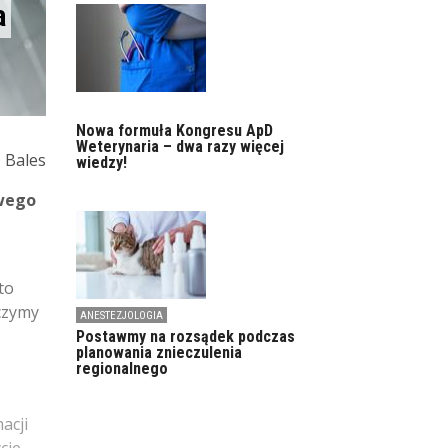
a
Nowa formuła Kongresu ApD
Weterynaria – dwa razy więcej
z Bales
wiedzy!
swego
to
eczymy
ANESTEZJOLOGIA
Postawmy na rozsądek podczas
planowania znieczulenia
regionalnego
acji