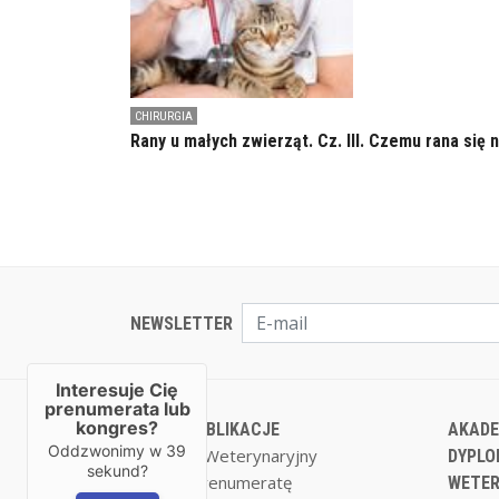
CHIRURGIA
Rany u małych zwierząt. Cz. III. Czemu rana się n
NEWSLETTER
Interesuje Cię
prenumerata lub
kongres?
NASZE PUBLIKACJE
AKADE
Oddzwonimy w
39
Magazyn Weterynaryjny
DYPLO
sekund?
Zamów prenumeratę
WETER