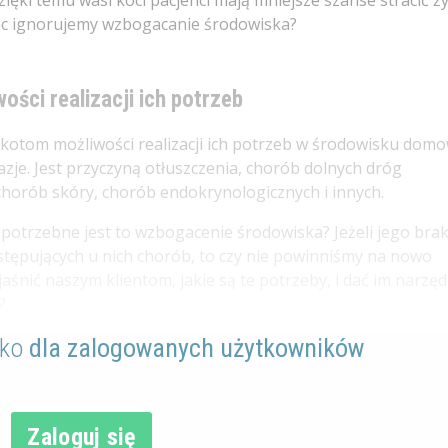
ięki temu wasi koci pacjenci mają mniejsze szanse stracić ży
ięc ignorujemy wzbogacanie środowiska?
ści realizacji ich potrzeb
e kotom możliwości realizacji ich potrzeb w środowisku do
zje. Jest przyczyną otłuszczenia, chorób dolnych dróg
orób skóry, chorób endokrynologicznych i innych.
e potrzebne jest to wzbogacenie środowiska? Jeżeli jego bra
występujących u nich chorób, to czy nie powinniśmy na nowo
śnić naszym klientom, jakie są te potrzeby, i dać im narzędz
?
lko
dla zalogowanych użytkowników
Zaloguj się