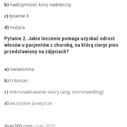
b)
nadczynność kory nadnerczy
c)
łysienie X
d)
nużyca
Pytanie 2. Jakie leczenie pomaga uzyskać odrost
włosów u pacjentów z chorobą, na którą cierpi pies
przedstawiony na zdjęciach?
a)
melatonina
b)
trilostan
c)
mikronakłuwanie skóry (ang. microneedling)
d)
wszystkie powyższe
dvm360.com
• July 2020