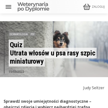
ZALOGUJ
DERMATOLOGIA
PSY
Quiz
Utrata włosów u psa rasy szpic
miniaturowy
15/03/2022
Judy Seltzer
Sprawdź swoje umiejętności diagnostyczne –
obejrzyj zdjęcia i wybierz najbardziej trafną