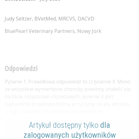
Judy Seltzer, BVetMed, MRCVS, DACVD
BluePearl Veterinary Partners, Nowy Jork
Odpowiedzi
Pytanie 1. Prawidłowa odpowiedź to c) łysienie X. Mimo
że wszystkie wymienione choroby powinny znaleźć się
na liście rozpoznań różnicowych, łysienie X jest
najbardziej prawdopodobną przyczyną utraty włosów
u tego pacjenta. W ustaleniu odpowiedniej...
Artykuł dostępny tylko
dla
zalogowanych użytkowników