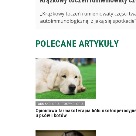
Krążkowy toczeń rumieniowaty cz
„Krążkowy toczeń rumieniowaty części tw
autoimmunologiczną, z jaką się spotkacie” 
POLECANE ARTYKUŁY
FARMAKOLOGIA I TOKSYKOLOGIA
Opioidowa farmakoterapia bólu okołooperacyjn
u psów i kotów