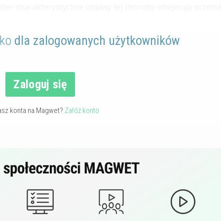
ller charakterystyczne objawy tej choroby obejmują przetok
lko
dla zalogowanych użytkowników
Zaloguj się
asz konta na Magwet?
Załóż konto