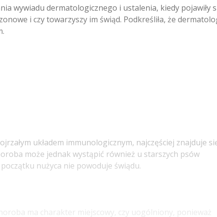
ania wywiadu dermatologicznego i ustalenia, kiedy pojawiły s
ezonowe i czy towarzyszy im świąd. Podkreśliła, że dermatolo
m.
ojrzałym układem immunologicznym, najczęściej znajduje się
oroba może jednak wystąpić również u starszych psów
początku nużyca nie powoduje świądu.
 choroba ma charakter miejscowy, czy uogólniony, ponieważ