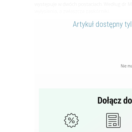
występuje w dwóch postaciach. Według dr Mi
wyłysienia, a zwłaszcza zaskórniki.
Artykuł dostępny ty
Nie m