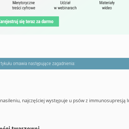
rtykułu omawia następujące zagadnienia:
nasileniu, najczęściej występuje u psów z immunosupresją 