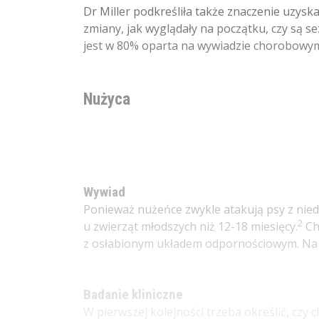
Dr Miller podkreśliła także znaczenie uzysk
zmiany, jak wyglądały na początku, czy są s
jest w 80% oparta na wywiadzie chorobowy
Nużyca
Wywiad
Ponieważ nużeńce zwykle atakują psy z nied
2
u zwierząt młodszych niż 12-18 miesięcy.
Ch
z osłabionym układem odpornościowym. Na 
Badanie kliniczne
W pierwszej kolejności trzeba określić, czy