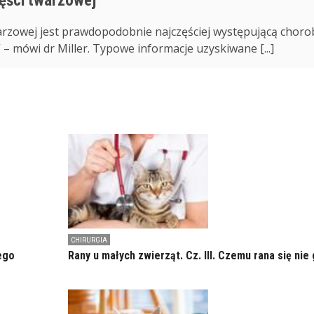
ęści twarzowej
arzowej jest prawdopodobnie najczęściej występującą choro
– mówi dr Miller. Typowe informacje uzyskiwane [...]
CHIRURGIA
ego
Rany u małych zwierząt. Cz. III. Czemu rana się nie 