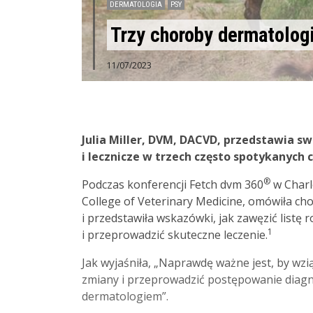
DERMATOLOGIA
PSY
Trzy choroby dermatolog
11/07/2023
Julia Miller, DVM, DACVD, przedstawia s
i lecznicze w trzech często spotykanych 
®
Podczas konferencji Fetch dvm 360
w Charlo
College of Veterinary Medicine, omówiła ch
i przedstawiła wskazówki, jak zawęzić listę
1
i przeprowadzić skuteczne leczenie.
Jak wyjaśniła, „Naprawdę ważne jest, by wz
zmiany i przeprowadzić postępowanie diagno
dermatologiem”.