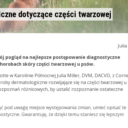
iczne dotyczące części twarzowej
Juli
wój pogląd na najlepsze postępowanie diagnostyczne
chorobach skóry części twarzowej u psów.
tte w Karolinie Północnej Julia Miller, DVM, DACVD, z Cornel
oroby dermatologiczne rozwijające się na części twarzowej 
 rozpoznań różnicowych, by ustalić rozpoznanie ostateczne
iąć pod uwagę miejsce występowania zmian, umieć opisać te
styczne. Gwarantuję, że dzięki temu staniesz się lepszym