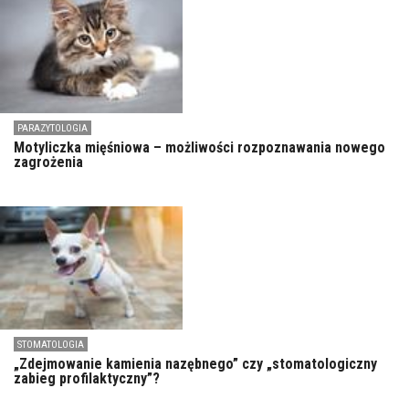
PARAZYTOLOGIA
Motyliczka mięśniowa – możliwości rozpoznawania nowego
zagrożenia
STOMATOLOGIA
„Zdejmowanie kamienia nazębnego” czy „stomatologiczny
zabieg profilaktyczny”?