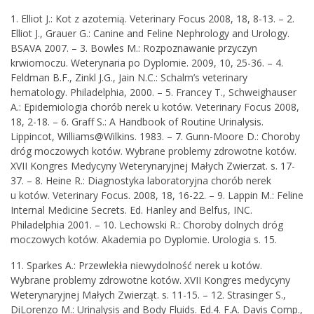
1. Elliot J.: Kot z azotemią. Veterinary Focus 2008, 18, 8-13. – 2.
Elliot J., Grauer G.: Canine and Feline Nephrology and Urology.
BSAVA 2007. – 3. Bowles M.: Rozpoznawanie przyczyn
krwiomoczu. Weterynaria po Dyplomie. 2009, 10, 25-36. – 4.
Feldman B.F., Zinkl J.G., Jain N.C.: Schalm’s veterinary
hematology. Philadelphia, 2000. – 5. Francey T., Schweighauser
A.: Epidemiologia chorób nerek u kotów. Veterinary Focus 2008,
18, 2-18. – 6. Graff S.: A Handbook of Routine Urinalysis.
Lippincot, Williams@Wilkins. 1983. – 7. Gunn-Moore D.: Choroby
dróg moczowych kotów. Wybrane problemy zdrowotne kotów.
XVII Kongres Medycyny Weterynaryjnej Małych Zwierzat. s. 17-
37. – 8. Heine R.: Diagnostyka laboratoryjna chorób nerek
u kotów. Veterinary Focus. 2008, 18, 16-22. – 9. Lappin M.: Feline
Internal Medicine Secrets. Ed. Hanley and Belfus, INC.
Philadelphia 2001. – 10. Lechowski R.: Choroby dolnych dróg
moczowych kotów. Akademia po Dyplomie. Urologia s. 15.
11. Sparkes A.: Przewlekła niewydolność nerek u kotów.
Wybrane problemy zdrowotne kotów. XVII Kongres medycyny
Weterynaryjnej Małych Zwierząt. s. 11-15. – 12. Strasinger S.,
DiLorenzo M.: Urinalysis and Body Fluids. Ed.4. F.A. Davis Comp.,