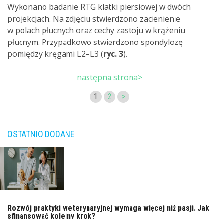
Wykonano badanie RTG klatki piersiowej w dwóch
projekcjach. Na zdjęciu stwierdzono zacienienie
w polach płucnych oraz cechy zastoju w krążeniu
płucnym. Przypadkowo stwierdzono spondylozę
pomiędzy kręgami L2–L3 (
ryc. 3
).
następna strona>
1
2
>
OSTATNIO DODANE
Rozwój praktyki weterynaryjnej wymaga więcej niż pasji. Jak
sfinansować kolejny krok?