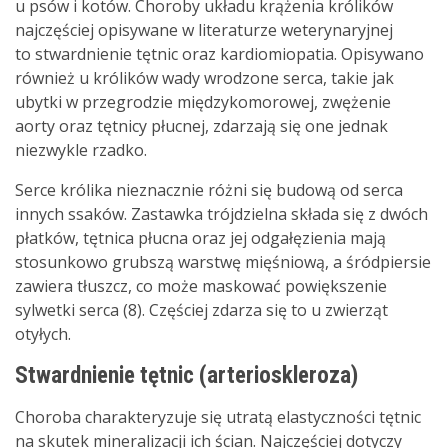
u psów i kotów. Choroby układu krążenia królików
najczęściej opisywane w literaturze weterynaryjnej
to stwardnienie tętnic oraz kardiomiopatia. Opisywano
również u królików wady wrodzone serca, takie jak
ubytki w przegrodzie międzykomorowej, zwężenie
aorty oraz tętnicy płucnej, zdarzają się one jednak
niezwykle rzadko.
Serce królika nieznacznie różni się budową od serca
innych ssaków. Zastawka trójdzielna składa się z dwóch
płatków, tętnica płucna oraz jej odgałęzienia mają
stosunkowo grubszą warstwę mięśniową, a śródpiersie
zawiera tłuszcz, co może maskować powiększenie
sylwetki serca (8). Częściej zdarza się to u zwierząt
otyłych.
Stwardnienie tętnic (arterioskleroza)
Choroba charakteryzuje się utratą elastyczności tętnic
na skutek mineralizacji ich ścian. Najczęściej dotyczy