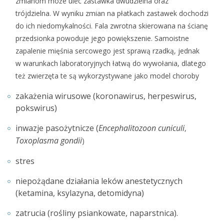
zmianom może ulec zastawka dwudzielna oraz
trójdzielna. W wyniku zmian na płatkach zastawek dochodzi
do ich niedomykalności. Fala zwrotna skierowana na ścianę
przedsionka powoduje jego powiększenie. Samoistne
zapalenie mięśnia sercowego jest sprawą rzadką, jednak
w warunkach laboratoryjnych łatwą do wywołania, dlatego
też zwierzęta te są wykorzystywane jako model choroby
zakażenia wirusowe (koronawirus, herpeswirus,
pokswirus)
inwazje pasożytnicze (
Encephalitozoon cuniculi
,
Toxoplasma gondii
)
stres
niepożądane działania leków anestetycznych
(ketamina, ksylazyna, detomidyna)
zatrucia (rośliny psiankowate, naparstnica).