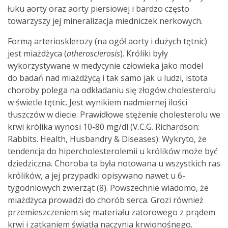
łuku aorty oraz aorty piersiowej i bardzo często
towarzyszy jej mineralizacja miedniczek nerkowych.
Formą arteriosklerozy (na ogół aorty i dużych tętnic)
jest miażdżyca (
atherosclerosis
). Króliki były
wykorzystywane w medycynie człowieka jako model
do badań nad miażdżycą i tak samo jak u ludzi, istota
choroby polega na odkładaniu się złogów cholesterolu
w świetle tętnic. Jest wynikiem nadmiernej ilości
tłuszczów w diecie. Prawidłowe stężenie cholesterolu we
krwi królika wynosi 10-80 mg/dl (V.C.G. Richardson:
Rabbits. Health, Husbandry & Diseases). Wykryto, że
tendencja do hipercholesterolemii u królików może być
dziedziczna. Choroba ta była notowana u wszystkich ras
królików, a jej przypadki opisywano nawet u 6-
tygodniowych zwierząt (8). Powszechnie wiadomo, że
miażdżyca prowadzi do chorób serca. Grozi również
przemieszczeniem się materiału zatorowego z prądem
krwi i zatkaniem światła naczynia krwionośnego.