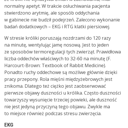
normalny apetyt. W trakcie osłuchiwania pacjenta
stwierdzono arytmię, ale sposób oddychania
w gabinecie nie budził podejrzeń. Zalecono wykonanie
badań dodatkowych – EKG i RTG klatki piersiowej.
W stresie króliki poruszają nozdrzami do 120 razy
na minutę, wentylując jamę nosową. Jest to jeden
ze sposobów termoregulacji tych zwierząt. Prawidłowa
liczba oddechów właściwych to 32-60 na minutę (F.
Harcourt-Brown: Textbook of Rabbit Medicine).
Ponadto ruchy oddechowe są możliwe głównie dzięki
pracy przepony. Rola mięśni międzyżebrowych jest
znikoma. Dlatego też ciężko jest zaobserwować
pierwsze objawy duszności u królika. Często duszności
towarzyszy wysunięcie trzeciej powieki, ale duszność
nie jest jedyną przyczyną tego objawu. Zwykle ma
to miejsce również podczas stresu zwierzęcia.
EKG