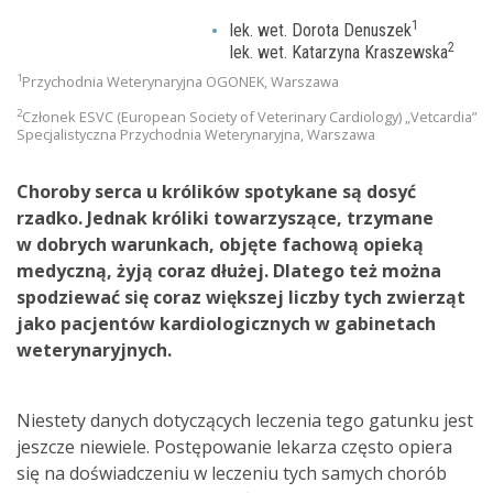
1
lek. wet. Dorota Denuszek
2
lek. wet. Katarzyna Kraszewska
1
Przychodnia Weterynaryjna OGONEK, Warszawa
2
Członek ESVC (European Society of Veterinary Cardiology) „Vetcardia”
Specjalistyczna Przychodnia Weterynaryjna, Warszawa
Choroby serca u królików spotykane są dosyć
rzadko. Jednak króliki towarzyszące, trzymane
w dobrych warunkach, objęte fachową opieką
medyczną, żyją coraz dłużej. Dlatego też można
spodziewać się coraz większej liczby tych zwierząt
jako pacjentów kardiologicznych w gabinetach
weterynaryjnych.
Niestety danych dotyczących leczenia tego gatunku jest
jeszcze niewiele. Postępowanie lekarza często opiera
się na doświadczeniu w leczeniu tych samych chorób