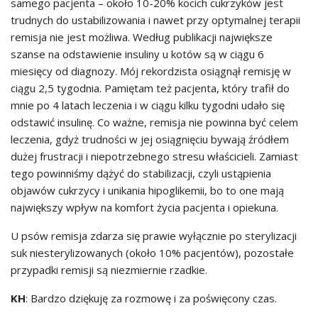
samego pacjenta – około 10-20% kocich cukrzyków jest
trudnych do ustabilizowania i nawet przy optymalnej terapii
remisja nie jest możliwa. Według publikacji największe
szanse na odstawienie insuliny u kotów są w ciągu 6
miesięcy od diagnozy. Mój rekordzista osiągnął remisję w
ciągu 2,5 tygodnia. Pamiętam też pacjenta, który trafił do
mnie po 4 latach leczenia i w ciągu kilku tygodni udało się
odstawić insulinę. Co ważne, remisja nie powinna być celem
leczenia, gdyż trudności w jej osiągnięciu bywają źródłem
dużej frustracji i niepotrzebnego stresu właścicieli. Zamiast
tego powinniśmy dążyć do stabilizacji, czyli ustąpienia
objawów cukrzycy i unikania hipoglikemii, bo to one mają
największy wpływ na komfort życia pacjenta i opiekuna.
U psów remisja zdarza się prawie wyłącznie po sterylizacji
suk niesterylizowanych (około 10% pacjentów), pozostałe
przypadki remisji są niezmiernie rzadkie.
KH
: Bardzo dziękuję za rozmowę i za poświęcony czas.