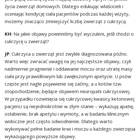
życia zwierząt domowych. Dlatego edukując właścicieli i
oceniając kondycję ciała pacjentów podczas każdej wizyty,
możemy znacząco zmniejszyć liczbę zwierząt z cukrzycą.
KH
: Na jakie objawy powinniśmy być wyczuleni, jeśli chodzi o
cukrzycę u zwierząt?
JP
: Cukrzyca u zwierząt jest zwykle diagnozowana późno.
Warto więc zwracać uwagę na jej najczęstsze objawy, czyli
nadmiernie pragnienie i oddawanie moczu oraz utratę masy
ciała przy prawidłowym lub zwiększonym apetycie. U psów
częste jest nagłe pojawienie się zaćmy, a u kotów tzw.
stopochodzenie, będące objawem neuropatii cukrzycowej.
W przypadku rozwinięcia się cukrzycowej kwasicy ketonowej
pacjenci są niejednokrotnie w złym stanie – wykazują apatię,
osłabienie, brak apetytu i wymioty, a w badaniu klinicznym
widoczne jest często odwodnienie. Dlatego warto
wykonywać pełne badanie krwi i moczu u każdego zwierzęcia
wykazującego powyższe objawy.