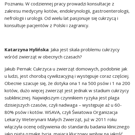
Poznaniu. W codziennej pracy prowadzi konsultacje z
zakresu medycyny kotów, endokrynologii, gastroenterologii,
nefrologii i urologii. Od wielu lat pasjonuje się cukrzycą i
konsultuje pacjentów z Polski i zagranicy.
Katarzyna Hylińska
: Jaka jest skala problemu cukrzycy
wśród zwierząt w obecnych czasach?
Jakub Pernak: Cukrzyca u zwierząt domowych, podobnie jak
u ludzi, jest chorobą cywilizacyjną i występuje coraz częściej.
Obecnie szacuje się, że dotyka ona 1 na 500 psów i 1 na 200
kotów, dużo więcej zwierząt jest jednak w stadium cukrzycy
subklinicznej. Największym czynnikiem ryzyka jest plaga
dzisiejszych czasów, czyli nadwaga – występuje aż u 60-
80% psów i kotów. WSAVA, czyli Światowa Organizacja
Lekarzy Weterynarii Małych Zwierząt, już w 2011 roku
włączyła ocenę odżywienia do standardu badania klinicznego
jako piątą oznakę życia, mającą kluczowy wpływ na jakość