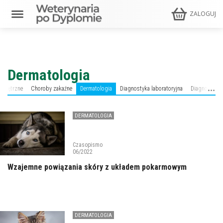
ZALOGUJ
Dermatologia
ewnętrzne
Choroby zakaźne
Dermatologia
Diagnostyka laboratoryjna
Diagnostyka
DERMATOLOGIA
Czasopismo
06/2022
Wzajemne powiązania skóry z układem pokarmowym
DERMATOLOGIA