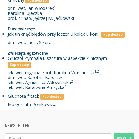
Kup dostęp
1
dr n. wet. Jan Włodarek
2
Karolina Jujeczka
1
prof. dr hab. Jędrzej M. Jaśkowski
Duże zwierzęta
Jak uniknąć błędów przy leczeniu kolek u koni?
Kup dostęp
dr n. wet. Jacek Sikora
Zwierzęta egzotyczne
Gruczoł Zymbala u szczura w aspekcie klinicznym
Kup dostęp
1,2
lek. wet. mgr inż. zoot. Karolina Warchulska
3
dr n. wet. Karolina Barszcz
2
lek. wet. Agnieszka Wdowiarska
4
lek. wet. Katarzyna Purzycka
Głuchota fretek
Kup dostęp
Małgorzata Ponikowska
NEWSLETTER
WYŚLIJ