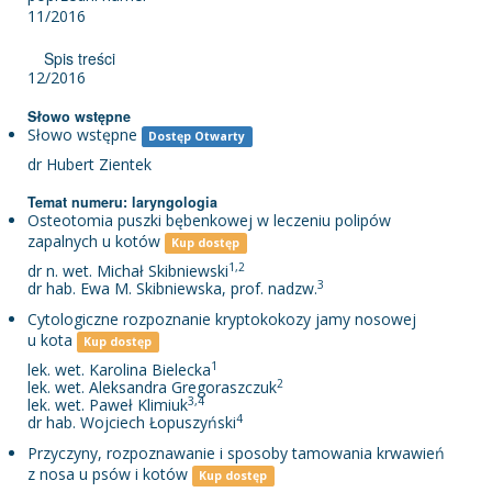
11/2016
Spis treści
12/2016
Słowo wstępne
Słowo wstępne
Dostęp Otwarty
dr Hubert Zientek
Temat numeru: laryngologia
Osteotomia puszki bębenkowej w leczeniu polipów
zapalnych u kotów
Kup dostęp
1,2
dr n. wet. Michał Skibniewski
3
dr hab. Ewa M. Skibniewska, prof. nadzw.
Cytologiczne rozpoznanie kryptokokozy jamy nosowej
u kota
Kup dostęp
1
lek. wet. Karolina Bielecka
2
lek. wet. Aleksandra Gregoraszczuk
3,4
lek. wet. Paweł Klimiuk
4
dr hab. Wojciech Łopuszyński
Przyczyny, rozpoznawanie i sposoby tamowania krwawień
z nosa u psów i kotów
Kup dostęp