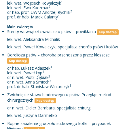
1
lek. wet. Wojciech Kowalczyk
2
lek. wet. Ewa Kaczmar
2
dr hab. prof. UWM Andrzej Rychlik
3
prof. dr hab. Marek Galanty
Małe zwierzęta
Stenty wewnątrztchawicze u psów – powikłania
Kup dostęp
lek. wet. Aleksandra Michalik
lek. wet. Paweł Kowalczyk, specjalista chorób psów i kotów
Borelioza psów – choroba przenoszona przez kleszcze
Kup dostęp
1
dr hab. Łukasz Adaszek
1
lek. wet. Paweł Łyp
2
dr n. wet. Piotr Dębiak
3
dr n. wet. Anna Śmiech
1
prof. dr hab. Stanisław Winiarczyk
Zwichnięcie stawu biodrowego u psów. Przegląd metod
chirurgicznych
Kup dostęp
dr n. wet. Didier Bambara, specjalista chirurg
lek. wet. Justyna Darmetko
Ropne zapalenie gruczołu sutkowego kotki – przypadek
kliniczny