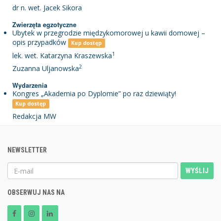
dr n. wet. Jacek Sikora
Zwierzęta egzotyczne
Ubytek w przegrodzie międzykomorowej u kawii domowej –
opis przypadków
Kup dostęp
1
lek. wet. Katarzyna Kraszewska
2
Zuzanna Uljanowska
Wydarzenia
Kongres „Akademia po Dyplomie” po raz dziewiąty!
Kup dostęp
Redakcja MW
NEWSLETTER
WYŚLIJ
OBSERWUJ NAS NA