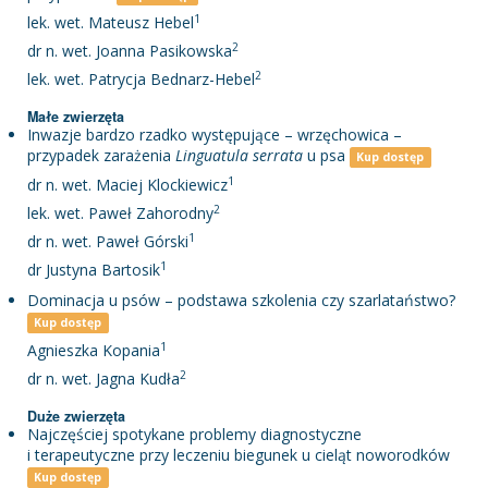
1
lek. wet. Mateusz Hebel
2
dr n. wet. Joanna Pasikowska
2
lek. wet. Patrycja Bednarz-Hebel
Małe zwierzęta
Inwazje bardzo rzadko występujące – wrzęchowica –
przypadek zarażenia
Linguatula serrata
u psa
Kup dostęp
1
dr n. wet. Maciej Klockiewicz
2
lek. wet. Paweł Zahorodny
1
dr n. wet. Paweł Górski
1
dr Justyna Bartosik
Dominacja u psów – podstawa szkolenia czy szarlataństwo?
Kup dostęp
1
Agnieszka Kopania
2
dr n. wet. Jagna Kudła
Duże zwierzęta
Najczęściej spotykane problemy diagnostyczne
i terapeutyczne przy leczeniu biegunek u cieląt noworodków
Kup dostęp