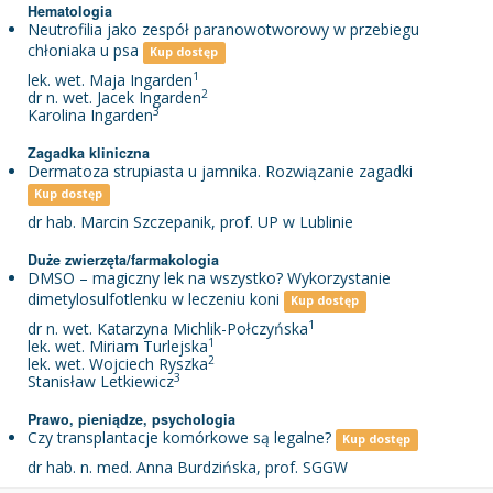
Hematologia
Neutrofilia jako zespół paranowotworowy w przebiegu
chłoniaka u psa
Kup dostęp
1
lek. wet. Maja Ingarden
2
dr n. wet. Jacek Ingarden
3
Karolina Ingarden
Zagadka kliniczna
Dermatoza strupiasta u jamnika. Rozwiązanie zagadki
Kup dostęp
dr hab. Marcin Szczepanik, prof. UP w Lublinie
Duże zwierzęta/farmakologia
DMSO – magiczny lek na wszystko? Wykorzystanie
dimetylosulfotlenku w leczeniu koni
Kup dostęp
1
dr n. wet. Katarzyna Michlik-Połczyńska
1
lek. wet. Miriam Turlejska
2
lek. wet. Wojciech Ryszka
3
Stanisław Letkiewicz
Prawo, pieniądze, psychologia
Czy transplantacje komórkowe są legalne?
Kup dostęp
dr hab. n. med. Anna Burdzińska, prof. SGGW