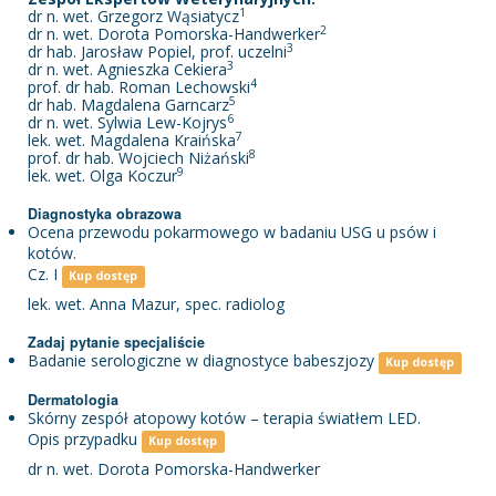
1
dr n. wet. Grzegorz Wąsiatycz
2
dr n. wet. Dorota Pomorska-Handwerker
3
dr hab. Jarosław Popiel, prof. uczelni
3
dr n. wet. Agnieszka Cekiera
4
prof. dr hab. Roman Lechowski
5
dr hab. Magdalena Garncarz
6
dr n. wet. Sylwia Lew-Kojrys
7
lek. wet. Magdalena Kraińska
8
prof. dr hab. Wojciech Niżański
9
lek. wet. Olga Koczur
Diagnostyka obrazowa
Ocena przewodu pokarmowego w badaniu USG u psów i
kotów.
Cz. I
Kup dostęp
lek. wet. Anna Mazur, spec. radiolog
Zadaj pytanie specjaliście
Badanie serologiczne w diagnostyce babeszjozy
Kup dostęp
Dermatologia
Skórny zespół atopowy kotów – terapia światłem LED.
Opis przypadku
Kup dostęp
dr n. wet. Dorota Pomorska-Handwerker