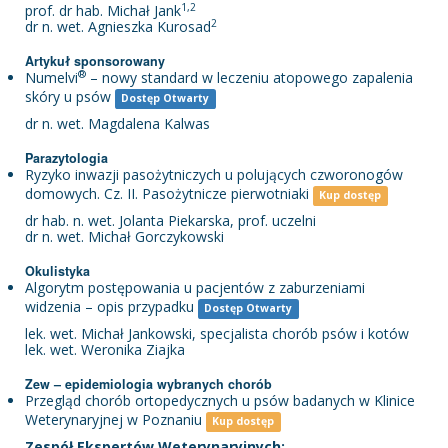
1,2
prof. dr hab. Michał Jank
2
dr n. wet. Agnieszka Kurosad
Artykuł sponsorowany
®
Numelvi
– nowy standard w leczeniu atopowego zapalenia
skóry u psów
Dostęp Otwarty
dr n. wet. Magdalena Kalwas
Parazytologia
Ryzyko inwazji pasożytniczych u polujących czworonogów
domowych. Cz. II. Pasożytnicze pierwotniaki
Kup dostęp
dr hab. n. wet. Jolanta Piekarska, prof. uczelni
dr n. wet. Michał Gorczykowski
Okulistyka
Algorytm postępowania u pacjentów z zaburzeniami
widzenia – opis przypadku
Dostęp Otwarty
lek. wet. Michał Jankowski, specjalista chorób psów i kotów
lek. wet. Weronika Ziajka
Zew – epidemiologia wybranych chorób
Przegląd chorób ortopedycznych u psów badanych w Klinice
Weterynaryjnej w Poznaniu
Kup dostęp
Zespół Ekspertów Weterynaryjnych: